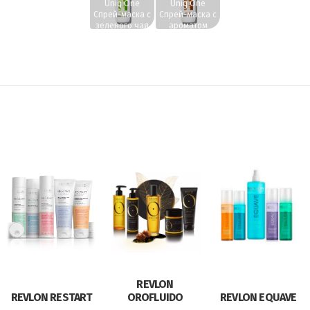
Uniq One
Uniq One
Спрей-маска с
Спрей-маска с
зеленого чая
ароматом
150 мл.
кокоса 150 мл.
REVLON
REVLON RESTART
OROFLUIDO
REVLON EQUAVE