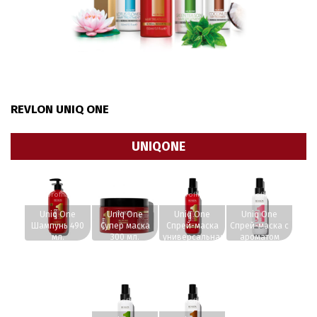
REVLON UNIQ ONE
UNIQONE
www.profhairs.ru
www.profhairs.ru
www.profhairs.ru
www.profhairs.ru
Uniq One
Uniq One
Uniq One
Uniq One
Шампунь 490
Супер маска
Спрей-маска
Спрей-маска с
мл.
300 мл.
универсальная
ароматом
несмываемая
лотоса 150 мл.
150 мл.
www.profhairs.ru
www.profhairs.ru