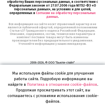
обработку Ваших персональных данных, в соответствии с
Федеральным законом от 27.07.2006 года №152-ФЗ «О
персональных данных», на условиях и для целей,
определенных в
Согласии на обработку персональных
данных
.
Вся информация на сайте носит справочный характер и не
является публичной офертой, определяемой положениями
Статьи 437 Гражданского кодекса Российской Федерации.
Описание, содержимое, состав, технические параметры и
комплект поставки товара могут быть изменены
производителем без предварительного уведомления.
Уточняйте информацию у наших менеджеров.
2006-2026, © ООО "Бьюти-стайл"
Все права защищены
www.profhairs.ru
Мы используем файлы cookie для улучшения
Широкий выбор инструментов, аксессуаров и принадлежностей для
воплощения
работы сайта. Подробную информацию вы
самых изысканных и необычных идей по созданию Вашего образа и стиля.
найдете в
Политика в отношении cookie-файлов
.
Продолжая просматривать этот сайт, вы
соглашаетесь с условиями использования cookie-
файлов.