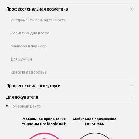
Книги и статьи
Профессиональная косметика
Обучающее видео
Инструмент и принадлежности
Косметика для волос
Маникюр и педикюр
Для мужчин
Красота и здоровье
Профессиональные услуги
Для покупателя
Учебный центр
Мобильное приложение
Мобильное приложение
"Салоны Professional"
FRESHMAN
Мобильное
Мобильное
приложение
приложение