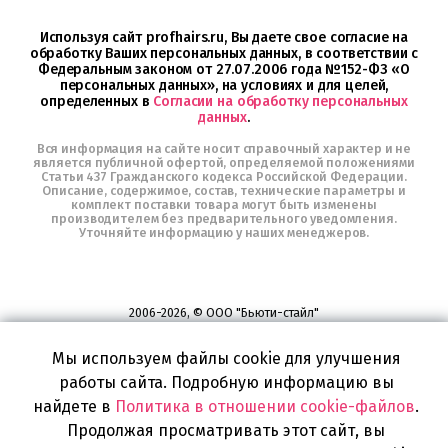
в
Telegram
Используя сайт profhairs.ru, Вы даете свое согласие на
обработку Ваших персональных данных, в соответствии с
Федеральным законом от 27.07.2006 года №152-ФЗ «О
персональных данных», на условиях и для целей,
определенных в
Согласии на обработку персональных
данных
.
Вся информация на сайте носит справочный характер и не
является публичной офертой, определяемой положениями
Статьи 437 Гражданского кодекса Российской Федерации.
Описание, содержимое, состав, технические параметры и
комплект поставки товара могут быть изменены
производителем без предварительного уведомления.
Уточняйте информацию у наших менеджеров.
2006-2026, © ООО "Бьюти-стайл"
Все права защищены
www.profhairs.ru
Мы используем файлы cookie для улучшения
Широкий выбор инструментов, аксессуаров и принадлежностей для
воплощения
работы сайта. Подробную информацию вы
самых изысканных и необычных идей по созданию Вашего образа и стиля.
найдете в
Политика в отношении cookie-файлов
.
Продолжая просматривать этот сайт, вы