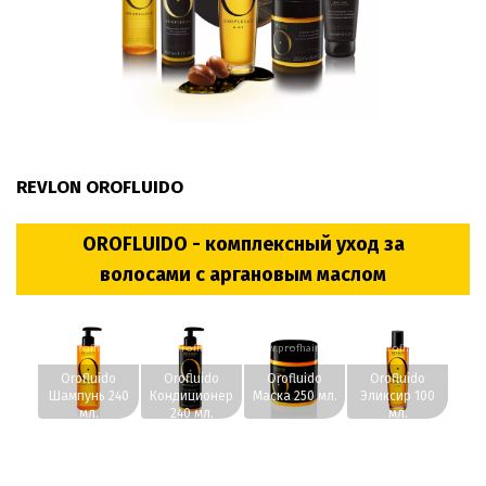
REVLON OROFLUIDO
OROFLUIDO - комплексный уход за
волосами с аргановым маслом
www.profhairs.ru
www.profhairs.ru
www.profhairs.ru
www.profhairs.ru
Orofluido
Orofluido
Orofluido
Orofluido
Шампунь 240
Кондиционер
Маска 250 мл.
Эликсир 100
мл.
240 мл.
мл.