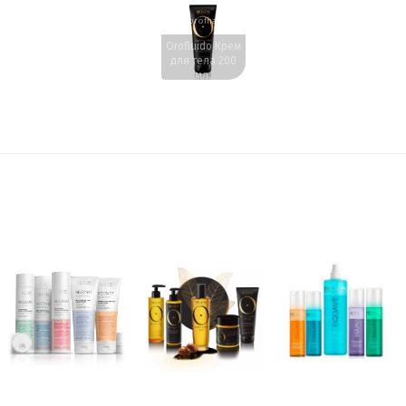
www.profhairs.ru
Orofluido Крем
для тела 200
мл.