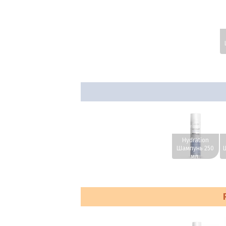
w
www.profhairs.ru
w
Hydration
Шампунь 250
мл.