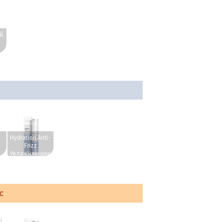
ru
й
.
ru
www.profhairs.ru
Hydration Anti-
Frizz
Увлажняющие
0
капли для
смягчения
волос 50 мл.
с