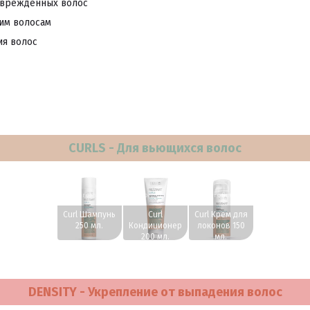
оврежденных волос
им волосам
ия волос
CURLS - Для вьющихся волос
www.profhairs.ru
www.profhairs.ru
www.profhairs.ru
Curl Шампунь
Curl
Curl Крем для
250 мл.
Кондиционер
локонов 150
200 мл.
мл.
DENSITY - Укрепление от выпадения волос