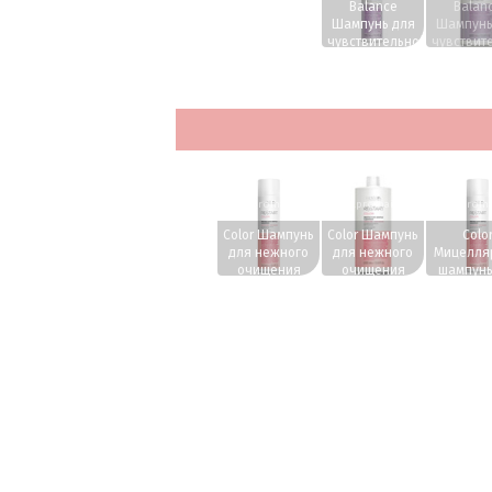
Balance
Balan
Шампунь для
Шампунь
чувствительной
чувствит
кожи головы
кожи го
250 мл.
1000 м
www.profhairs.ru
www.profhairs.ru
www.profha
Color Шампунь
Color Шампунь
Colo
для нежного
для нежного
Мицелля
очищения
очищения
шампунь
окрашенных
окрашенных
мл.
волос 250 мл.
волос 1000
мл.