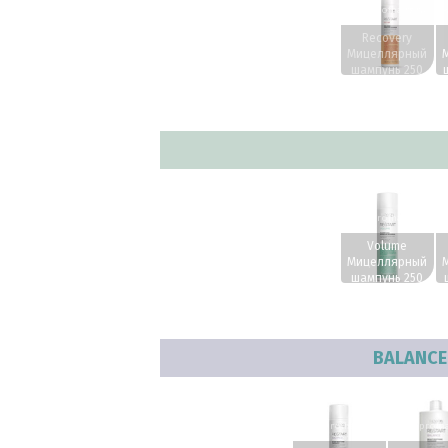
www.profhairs.ru
w
Recovery
Мицеллярный
шампунь 250
мл.
www.profhairs.ru
w
Volume
Мицеллярный
шампунь 250
мл.
BALANCE
www.profhairs.ru
www.profha