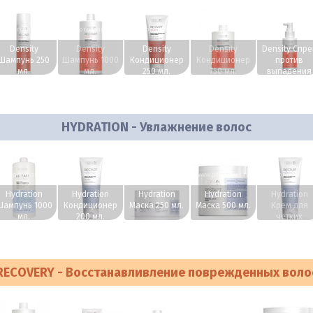
ww.profhairs.ru
www.profhairs.ru
www.profhairs.ru
www.profhairs.ru
www.profhairs.
Density
Density
Density
Density
Density Спре
Шампунь 250
Шампунь 1000
Кондиционер
Кондиционер
против
мл.
мл.
250 мл.
750 мл.
выпадения
волос 100 мл
HYDRATION - Увлажнение волос
ww.profhairs.ru
www.profhairs.ru
www.profhairs.ru
www.profhairs.ru
www.profhairs.
Hydration
Hydration
Hydration
Hydration
Hydration
Шампунь 1000
Кондиционер
Маска 250 мл.
Маска 500 мл.
Крем для
мл.
200 мл.
четких
локонов 15
мл.
RECOVERY - Восстанавливление поврежденных воло