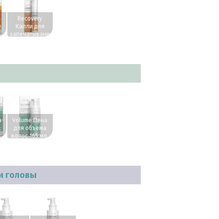
ru
www.profhairs.ru
Recovery
.
Капли для
запечатывания
секущихся
кончиков 50
мл.
ru
www.profhairs.ru
а-
Volume Пена
.
для объема
волос 165 мл.
и головы
rofhairs.ru
www.profhairs.ru