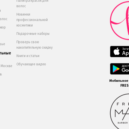
Палитра красок для
волос
и
Новинки
волос
профессиональной
косметики
икюр
Подарочные наборы
Проверь свою
вье
накопительную скидку
льные
Книги и статьи
Обучающее видео
в Москве
 в
Мобильное
FRE