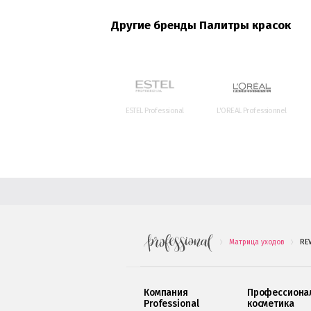
Другие бренды Палитры красок
ESTEL Professional
L'OREAL Professionnel
Матрица уходов
RE
.
.
Компания
Профессиона
Professional
косметика