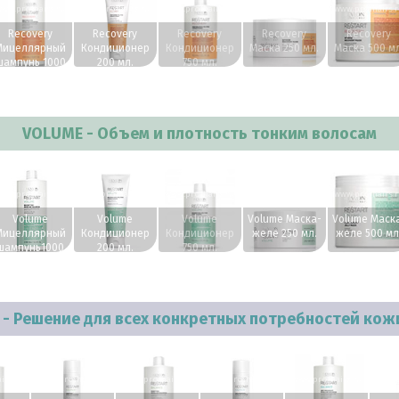
ww.profhairs.ru
www.profhairs.ru
www.profhairs.ru
www.profhairs.ru
www.profhairs.
Recovery
Recovery
Recovery
Recovery
Recovery
Мицеллярный
Кондиционер
Кондиционер
Маска 250 мл.
Маска 500 мл
шампунь 1000
200 мл.
750 мл.
мл.
VOLUME - Объем и плотность тонким волосам
ww.profhairs.ru
www.profhairs.ru
www.profhairs.ru
www.profhairs.ru
www.profhairs.
Volume
Volume
Volume
Volume Маска-
Volume Маск
Мицеллярный
Кондиционер
Кондиционер
желе 250 мл.
желе 500 мл
шампунь1000
200 мл.
750 мл.
мл.
 - Решение для всех конкретных потребностей кож
irs.ru
www.profhairs.ru
www.profhairs.ru
www.profhairs.ru
www.profhairs.ru
www.p