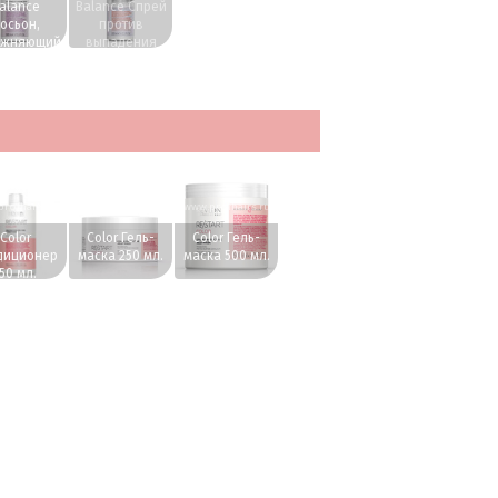
alance
Balance Спрей
осьон,
против
ажняющий
выпадения
у головы
волос 100 мл.
00 мл.
rofhairs.ru
www.profhairs.ru
www.profhairs.ru
Color
Color Гель-
Color Гель-
диционер
маска 250 мл.
маска 500 мл.
50 мл.