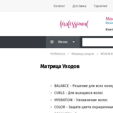
Каталог
Доставка
Гарантия
Мо
Ива
Кон
Меню
Profhairs.ru
Матрица уходов
REVLON R
Матрица Уходов
BALANCE - Решение для всех кон
CURLS - Для вьющихся волос
HYDRATION - Увлажнение волос
COLOR - Защита цвета окрашенных