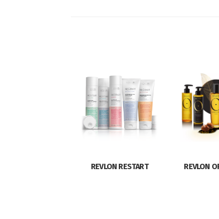
REVLON RESTART
REVLON O