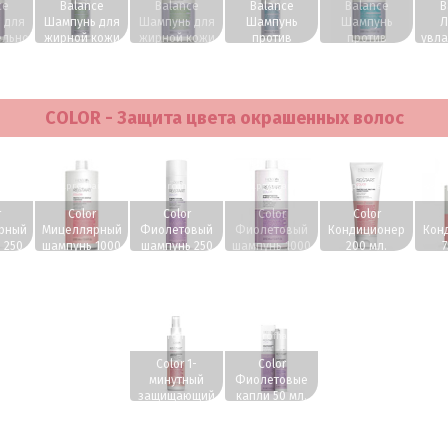
ce
Balance
Balance
Balance
Balance
B
 для
Шампунь для
Шампунь для
Шампунь
Шампунь
Л
ельной
жирной кожи
жирной кожи
против
против
увл
ловы
головы 250
головы 1000
перхоти 250
перхоти 1000
кож
л.
мл.
мл.
мл.
мл.
1
COLOR - Защита цвета окрашенных волос
irs.ru
www.profhairs.ru
www.profhairs.ru
www.profhairs.ru
www.profhairs.ru
www.p
r
Color
Color
Color
Color
рный
Мицеллярный
Фиолетовый
Фиолетовый
Кондиционер
Кон
 250
шампунь 1000
шампунь 250
шампунь 1000
200 мл.
7
мл.
мл.
мл.
www.profhairs.ru
www.profhairs.ru
Color 1-
Color
минутный
Фиолетовые
защищающий
капли 50 мл.
цвет мист 200
мл.