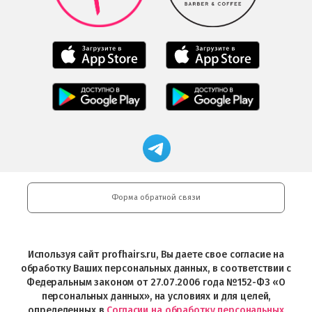
Google
Play
Мобильное
Мобильное
приложение
приложение
Салоны
Freshman
Professional
Мобильное
загрузить
Мобильное
загрузить
приложение
в
приложение
в
Салоны
App
FRESHMAN
App
Professional
Store
в
Магазин
Store
загрузить
Google
профессиональной
в
Play
косметики
Google
Professional
Play
и
Форма обратной связи
Интернет-
магазин
Profhairs.ru
в
Используя сайт profhairs.ru, Вы даете свое согласие на
Telegram
обработку Ваших персональных данных, в соответствии с
Федеральным законом от 27.07.2006 года №152-ФЗ «О
персональных данных», на условиях и для целей,
определенных в
Согласии на обработку персональных