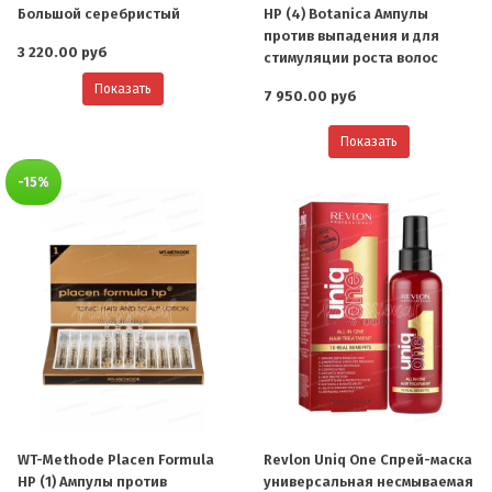
Большой серебристый
HP (4) Botanica Ампулы
против выпадения и для
3 220.00 руб
стимуляции роста волос
Показать
7 950.00 руб
Показать
-15%
WT-Methode Placen Formula
Revlon Uniq One Спрей-маска
HP (1) Ампулы против
универсальная несмываемая