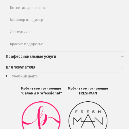
Косметика для волос
Маникюр и педикюр
Для мужчин
Красота и здоровье
Профессиональные услуги
Для покупателя
Учебный центр
Мобильное приложение
Мобильное приложение
"Салоны Professional"
FRESHMAN
Мобильное
Мобильное
приложение
приложение
Салоны
FRESHMAN
Professional
в
загрузить
Google
в
Play