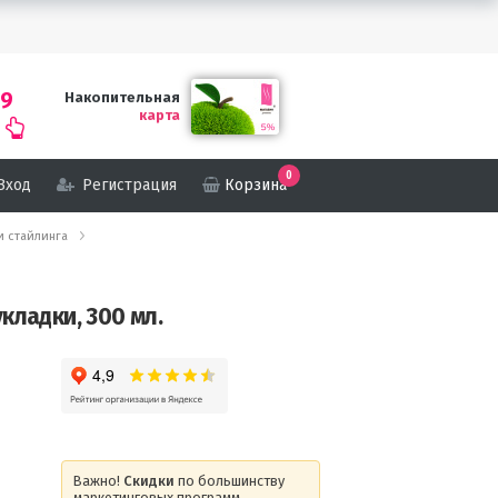
69
Накопительная
карта
0
Вход
Регистрация
Корзина
и стайлинга
кладки, 300 мл.
Важно!
Скидки
по большинству
маркетинговых программ