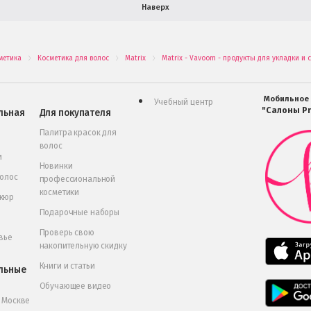
Наверх
метика
Косметика для волос
Matrix
Matrix - Vavoom - продукты для укладки и 
.
.
.
Мобильное
Учебный центр
"Салоны Pr
льная
Для покупателя
Палитра красок для
волос
и
Новинки
волос
профессиональной
косметики
икюр
Подарочные наборы
Проверь свою
вье
накопительную скидку
Книги и статьи
льные
Обучающее видео
в Москве