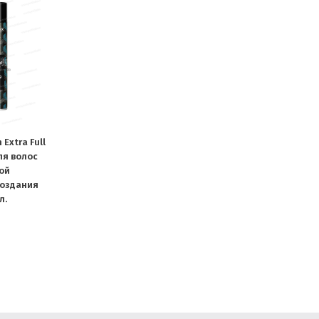
Extra Full
ля волос
ой
создания
л.