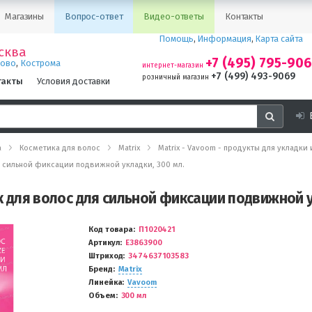
Магазины
Вопрос-ответ
Видео-ответы
Контакты
Помощь
,
Информация
,
Карта сайта
сква
+7 (495) 795-90
,
ново
Кострома
интернет-магазин
+7 (499) 493-9069
розничный магазин
такты
Условия доставки
а
Косметика для волос
Matrix
Matrix - Vavoom - продукты для укладки 
ля сильной фиксации подвижной укладки, 300 мл.
ак для волос для сильной фиксации подвижной у
Код товара
П1020421
Артикул
E3863900
Штриход
3474637103583
Бренд
Matrix
Линейка
Vavoom
Объем
300 мл