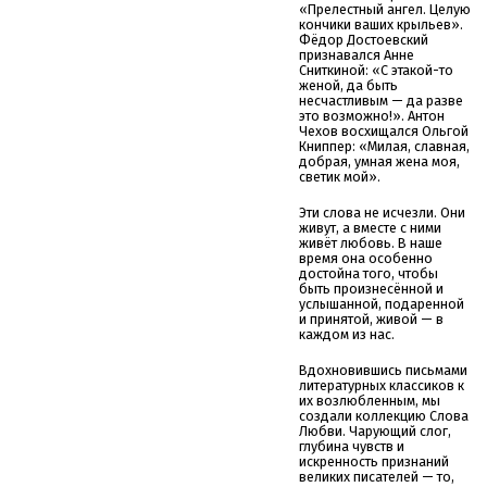
«Прелестный ангел. Целую
кончики ваших крыльев».
Фёдор Достоевский
признавался Анне
Сниткиной: «С этакой-то
женой, да быть
несчастливым — да разве
это возможно!». Антон
Чехов восхищался Ольгой
Книппер: «Милая, славная,
добрая, умная жена моя,
светик мой».
Эти слова не исчезли. Они
живут, а вместе с ними
живёт любовь. В наше
время она особенно
достойна того, чтобы
быть произнесённой и
услышанной, подаренной
и принятой, живой — в
каждом из нас.
Вдохновившись письмами
литературных классиков к
их возлюбленным, мы
создали коллекцию Слова
Любви. Чарующий слог,
глубина чувств и
искренность признаний
великих писателей — то,