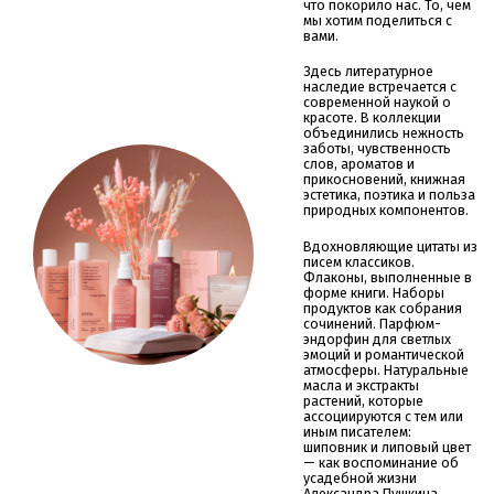
что покорило нас. То, чем
мы хотим поделиться с
вами.
Здесь литературное
наследие встречается с
современной наукой о
красоте. В коллекции
объединились нежность
заботы, чувственность
слов, ароматов и
прикосновений, книжная
эстетика, поэтика и польза
природных компонентов.
Вдохновляющие цитаты из
писем классиков.
Флаконы, выполненные в
форме книги. Наборы
продуктов как собрания
сочинений. Парфюм-
эндорфин для светлых
эмоций и романтической
атмосферы. Натуральные
масла и экстракты
растений, которые
ассоциируются с тем или
иным писателем:
шиповник и липовый цвет
— как воспоминание об
усадебной жизни
Александра Пушкина,