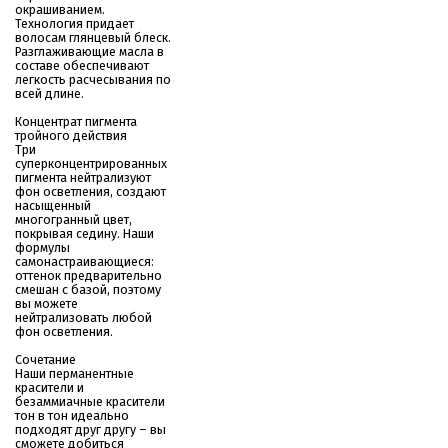
окрашиванием.
Технология придает
волосам глянцевый блеск.
Разглаживающие масла в
составе обеспечивают
легкость расчесывания по
всей длине.
Концентрат пигмента
тройного действия
Три
суперконцентрированных
пигмента нейтрализуют
фон осветления, создают
насыщенный
многогранный цвет,
покрывая седину. Наши
формулы
самонастраивающиеся:
оттенок предварительно
смешан с базой, поэтому
вы можете
нейтрализовать любой
фон осветления.
Сочетание
Наши перманентные
красители и
безаммиачные красители
тон в тон идеально
подходят друг другу – вы
сможете добиться