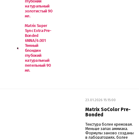
глубокий
натуральный
золотистый 90
мл.
Matrix Super
Sync Extra Pre-
Bonded
6NNA/6.001
Темный
блондин
глубокий
натуральный
пепельный 90
мл.
23.01.2026 15:15:00
Matrix SoColor Pre-
Bonded
Текстура более кремовая.
Меньше запах аммиака.
Формулы заново созданы
в лабораториях, более