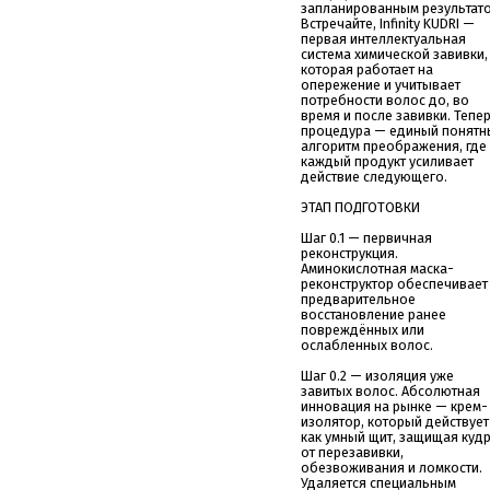
запланированным результато
Встречайте, Infinity KUDRI —
первая интеллектуальная
система химической завивки,
которая работает на
опережение и учитывает
потребности волос до, во
время и после завивки. Тепе
процедура — единый понятн
алгоритм преображения, где
каждый продукт усиливает
действие следующего.
ЭТАП ПОДГОТОВКИ
Шаг 0.1 — первичная
реконструкция.
Аминокислотная маска-
реконструктор обеспечивает
предварительное
восстановление ранее
повреждённых или
ослабленных волос.
Шаг 0.2 — изоляция уже
завитых волос. Абсолютная
инновация на рынке — крем-
изолятор, который действует
как умный щит, защищая куд
от перезавивки,
обезвоживания и ломкости.
Удаляется специальным