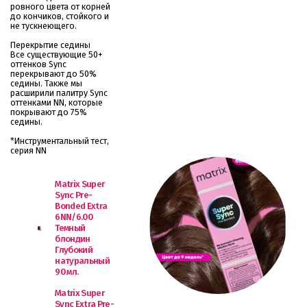
ровного цвета от корней
до кончиков, стойкого и
не тускнеющего.
Перекрытие седины
Все существующие 50+
оттенков Sync
перекрывают до 50%
седины. Также мы
расширили палитру Sync
оттенками NN, которые
покрывают до 75%
седины.
*Инструментальный тест,
серия NN
Matrix Super
Sync Pre-
Bonded Extra
6NN/6.00
Темный
блондин
Глубокий
натуральный
90 мл.
Matrix Super
Sync Extra Pre-