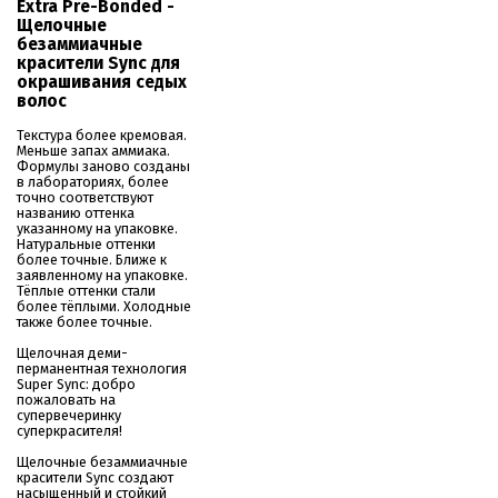
Extra Pre-Bonded -
Щелочные
безаммиачные
красители Sync для
окрашивания седых
волос
Текстура более кремовая.
Меньше запах аммиака.
Формулы заново созданы
в лабораториях, более
точно соответствуют
названию оттенка
указанному на упаковке.
Натуральные оттенки
более точные. Ближе к
заявленному на упаковке.
Тёплые оттенки стали
более тёплыми. Холодные
также более точные.
Щелочная деми-
перманентная технология
Super Sync: добро
пожаловать на
супервечеринку
суперкрасителя!
Щелочные безаммиачные
красители Sync создают
насыщенный и стойкий