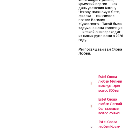
крымский персик — как
дань уважения Антону
Чехову, жившему в Ялте,
фиалка — как символ
поэзии Василия
Жуковского... Такой была
задумана наша коллекция
— и такой она переходит
из наших рук в ваши в 2026
году.
Мы посвящаем вам Слова
Любви.
Estel Слова
любви Мягкий
шампунь для
волос 300 мл.
Estel Слова
любви Легкий
бальзам для
волос 250 мл.
Estel Слова
любви Крем-