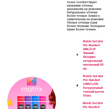
точно соответствуют
названию оттенка
указанному на упаковке.
Натуральные оттенки
более точные. Ближе к
заявленному на упаковке.
Тёплые оттенки стали
более тёплыми. Холодные
также более точные.
Matrix SoColor
Pre-Bonded
6NA/6.01
Темный
блондин
натуральный
пепельный 90
мл.
Matrix SoColor
Pre-Bonded
4NW/4.033
Натуральный
теплый шатен
90 мл.
Matrix SoColor
Pre-Bonded