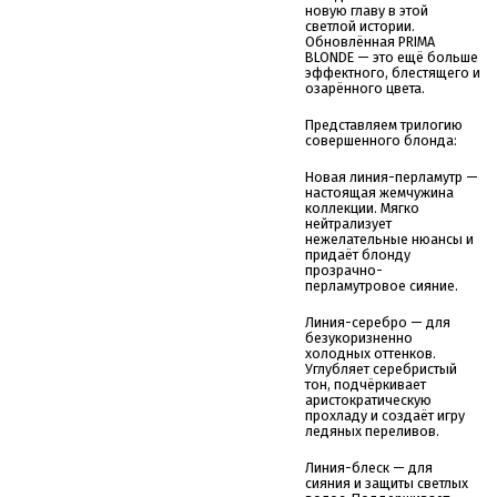
новую главу в этой
светлой истории.
Обновлённая PRIMA
BLONDE — это ещё больше
эффектного, блестящего и
озарённого цвета.
Представляем трилогию
совершенного блонда:
Новая линия-перламутр —
настоящая жемчужина
коллекции. Мягко
нейтрализует
нежелательные нюансы и
придаёт блонду
прозрачно-
перламутровое сияние.
Линия-серебро — для
безукоризненно
холодных оттенков.
Углубляет серебристый
тон, подчёркивает
аристократическую
прохладу и создаёт игру
ледяных переливов.
Линия-блеск — для
сияния и защиты светлых