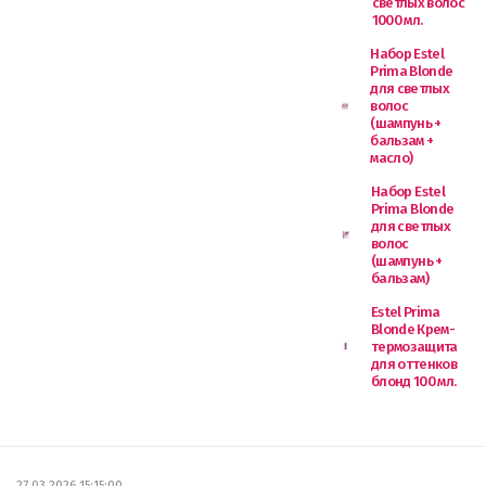
светлых волос
1000 мл.
Набор Estel
Prima Blonde
для светлых
волос
(шампунь +
бальзам +
масло)
Набор Estel
Prima Blonde
для светлых
волос
(шампунь +
бальзам)
Estel Prima
Blonde Крем-
термозащита
для оттенков
блонд 100 мл.
27.03.2026 15:15:00