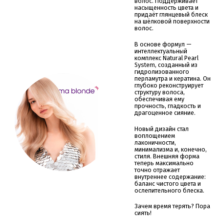
волос. Поддерживает
насыщенность цвета и
придаёт глянцевый блеск
на шёлковой поверхности
волос.
В основе формул —
интеллектуальный
комплекс Natural Pearl
System, созданный из
гидролизованного
перламутра и кератина. Он
глубоко реконструирует
структуру волоса,
обеспечивая ему
прочность, гладкость и
драгоценное сияние.
Новый дизайн стал
воплощением
лаконичности,
минимализма и, конечно,
стиля. Внешняя форма
теперь максимально
точно отражает
внутреннее содержание:
баланс чистого цвета и
ослепительного блеска.
Зачем время терять? Пора
сиять!