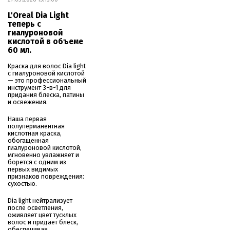
L'Oreal Dia Light
теперь с
гиалуроновой
кислотой в объеме
60 мл.
Краска для волос Dia light
с гиалуроновой кислотой
— это профессиональный
инструмент 3-в-1 для
придания блеска, патины
и освежения.
Наша первая
полуперманентная
кислотная краска,
обогащенная
гиалуроновой кислотой,
мгновенно увлажняет и
борется с одним из
первых видимых
признаков повреждения:
сухостью.
Dia light нейтрализует
после осветления,
оживляет цвет тусклых
волос и придает блеск,
обеспечивая