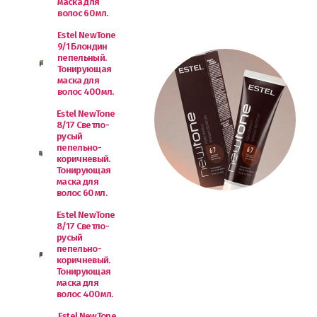
маска для
волос 60 мл.
Estel NewTone
9/1 Блондин
пепельный.
Тонирующая
маска для
волос 400 мл.
Estel NewTone
8/17 Светло-
русый
пепельно-
коричневый.
Тонирующая
маска для
волос 60 мл.
Estel NewTone
8/17 Светло-
русый
пепельно-
коричневый.
Тонирующая
маска для
волос 400 мл.
Estel NewTone