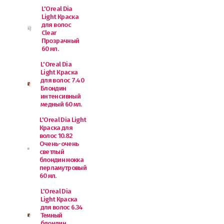
L'Oreal Dia
Light Краска
для волос
Clear
Прозрачный
60 мл.
L'Oreal Dia
Light Краска
для волос 7.40
Блондин
интенсивный
медный 60 мл.
L'Oreal Dia Light
Краска для
волос 10.82
Очень-очень
светлый
блондин мокка
перламутровый
60 мл.
L'Oreal Dia
Light Краска
для волос 6.34
Темный
блондин