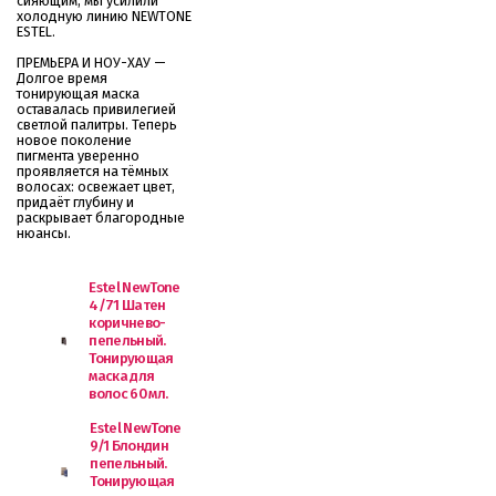
сияющим, мы усилили
холодную линию NEWTONE
ESTEL.
ПРЕМЬЕРА И НОУ-ХАУ —
Долгое время
тонирующая маска
оставалась привилегией
светлой палитры. Теперь
новое поколение
пигмента уверенно
проявляется на тёмных
волосах: освежает цвет,
придаёт глубину и
раскрывает благородные
нюансы.
Estel NewTone
4/71 Шатен
коричнево-
пепельный.
Тонирующая
маска для
волос 60 мл.
Estel NewTone
9/1 Блондин
пепельный.
Тонирующая