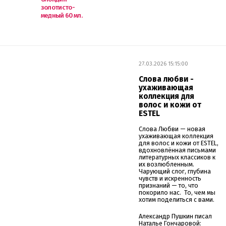
золотисто-
медный 60 мл.
27.03.2026 15:15:00
Слова любви -
ухаживающая
коллекция для
волос и кожи от
ESTEL
Слова Любви — новая
ухаживающая коллекция
для волос и кожи от ESTEL,
вдохновлённая письмами
литературных классиков к
их возлюбленным.
Чарующий слог, глубина
чувств и искренность
признаний — то, что
покорило нас. То, чем мы
хотим поделиться с вами.
Александр Пушкин писал
Наталье Гончаровой: