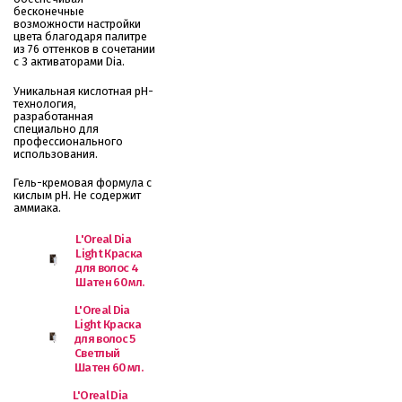
бесконечные
возможности настройки
цвета благодаря палитре
из 76 оттенков в сочетании
с 3 активаторами Dia.
Уникальная кислотная pH-
технология,
разработанная
специально для
профессионального
использования.
Гель-кремовая формула с
кислым pH. Не содержит
аммиака.
L'Oreal Dia
Light Краска
для волос 4
Шатен 60 мл.
L'Oreal Dia
Light Краска
для волос 5
Светлый
Шатен 60 мл.
L'Oreal Dia