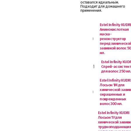
оставался идеальным.
Подходит для домашнего
применения.
Estel Infinity KUDR
Аминокислотная
маска-
реконструктор
перед химическо
завивкой волос 5
мл.
Estel Infinity KUD
Спрей-ассистен
для волос 250 мл.
Estel Infinity KUDR
Лосьон 1М для
химической завив
окрашенных и
поврежденных
волос 300 мл.
Estel Infinity KUDRI
Лосьон 1У для
химической завив
трудноподдающих