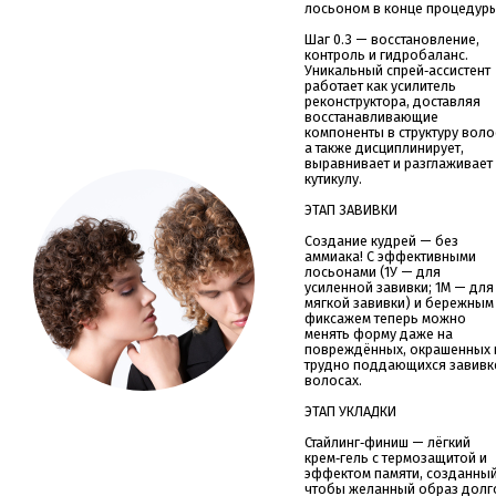
лосьоном в конце процедуры
Шаг 0.3 — восстановление,
контроль и гидробаланс.
Уникальный спрей‑ассистент
работает как усилитель
реконструктора, доставляя
восстанавливающие
компоненты в структуру воло
а также дисциплинирует,
выравнивает и разглаживает
кутикулу.
ЭТАП ЗАВИВКИ
Создание кудрей — без
аммиака! С эффективными
лосьонами (1У — для
усиленной завивки; 1М — для
мягкой завивки) и бережным
фиксажем теперь можно
менять форму даже на
повреждённых, окрашенных 
трудно поддающихся завивк
волосах.
ЭТАП УКЛАДКИ
Стайлинг‑финиш — лёгкий
крем‑гель с термозащитой и
эффектом памяти, созданный
чтобы желанный образ долг