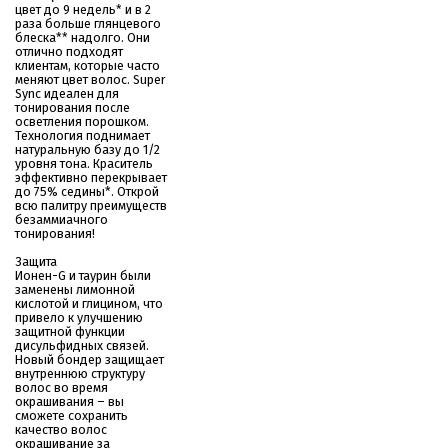
цвет до 9 недель* и в 2
раза больше глянцевого
блеска** надолго. Они
отлично подходят
клиентам, которые часто
меняют цвет волос. Super
Sync идеален для
тонирования после
осветления порошком.
Технология поднимает
натуральную базу до 1/2
уровня тона. Краситель
эффективно перекрывает
до 75% седины*. Открой
всю палитру преимуществ
безаммиачного
тонирования!
Защита
Ионен-G и таурин были
заменены лимонной
кислотой и глицином, что
привело к улучшению
защитной функции
дисульфидных связей.
Новый бондер защищает
внутреннюю структуру
волос во время
окрашивания – вы
сможете сохранить
качество волос
окрашивание за