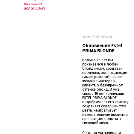
маска для
волос 60 мл.
22.04.2026 15:15:00
Обновление Estel
PRIMA BLONDE
Больше 25 лет мы
признаёмся в любви
блондинкам, создавая
продукты, воплощающие
самые разнообразные
желания мастера и
клиента о безупречном
оттенке блонд. И уже
свыше 10 лет коллекция
ESTEL PRIMA BLONDE
подчёркивает его красоту:
сохраняет совершенство
цвета, нейтрализует
нежелательные нюансы и
превращает волосы в
сияющий шёлк.
Сегодня мы начинаем