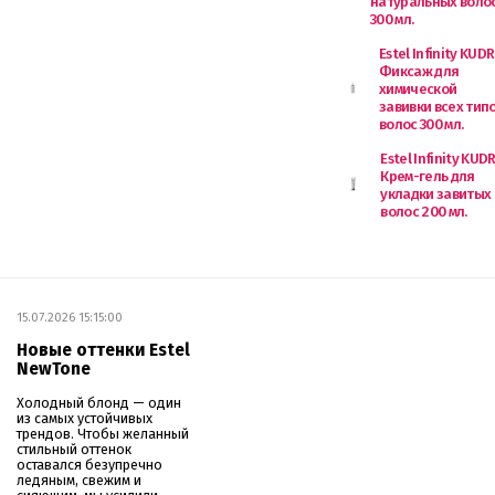
натуральных воло
300 мл.
Estel Infinity KUDR
Фиксаж для
химической
завивки всех тип
волос 300 мл.
Estel Infinity KUDR
Крем-гель для
укладки завитых
волос 200 мл.
15.07.2026 15:15:00
Новые оттенки Estel
NewTone
Холодный блонд — один
из самых устойчивых
трендов. Чтобы желанный
стильный оттенок
оставался безупречно
ледяным, свежим и