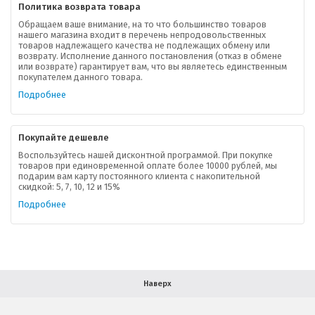
Политика возврата товара
Обращаем ваше внимание, на то что большинство товаров
нашего магазина входит в перечень непродовольственных
товаров надлежащего качества не подлежащих обмену или
возврату. Исполнение данного постановления (отказ в обмене
О компании
или возврате) гарантирует вам, что вы являетесь единственным
покупателем данного товара.
Ваша скидка
Подробнее
Контактная информация
Покупайте дешевле
Доставка
Воспользуйтесь нашей дисконтной программой. При покупке
товаров при единовременной оплате более 10000 рублей, мы
подарим вам карту постоянного клиента с накопительной
В помощь покупателю
скидкой: 5, 7, 10, 12 и 15%
Подробнее
Форма обратной связи
Как купить
Салон красоты в Москве
Вакансии
Палитра красок для волос
Наверх
Салоны красоты в Иваново
Новинки профессиональной косметики