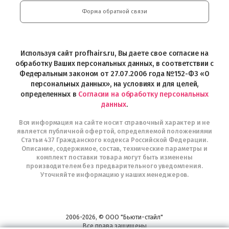
Professional
Play
и
Форма обратной связи
Интернет-
магазин
Profhairs.ru
в
Используя сайт profhairs.ru, Вы даете свое согласие на
Telegram
обработку Ваших персональных данных, в соответствии с
Федеральным законом от 27.07.2006 года №152-ФЗ «О
персональных данных», на условиях и для целей,
определенных в
Согласии на обработку персональных
данных
.
Вся информация на сайте носит справочный характер и не
является публичной офертой, определяемой положениями
Статьи 437 Гражданского кодекса Российской Федерации.
Описание, содержимое, состав, технические параметры и
комплект поставки товара могут быть изменены
производителем без предварительного уведомления.
Уточняйте информацию у наших менеджеров.
2006-2026, © ООО "Бьюти-стайл"
Все права защищены