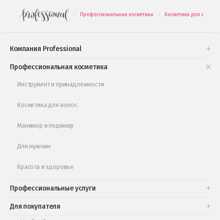
Профессиональная косметика
Косметика для волос
.
.
Подарочные наборы
Проверь свою накопительную скидку
Компания Professional
Книги и статьи
Профессиональная косметика
Обучающее видео
Инструмент и принадлежности
Косметика для волос
Маникюр и педикюр
Для мужчин
Красота и здоровье
Профессиональные услуги
Для покупателя