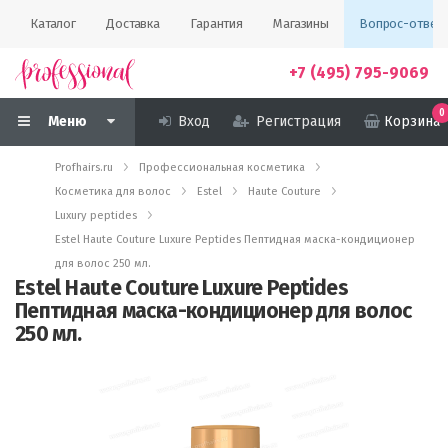
Каталог
Доставка
Гарантия
Магазины
Вопрос-ответ
+7 (495) 795-9069
0
Меню
Вход
Регистрация
Корзина
Profhairs.ru
Профессиональная косметика
Косметика для волос
Estel
Haute Couture
Luxury peptides
Estel Haute Couture Luxure Peptides Пептидная маска-кондиционер
для волос 250 мл.
Estel Haute Couture Luxure Peptides
Пептидная маска-кондиционер для волос
250 мл.