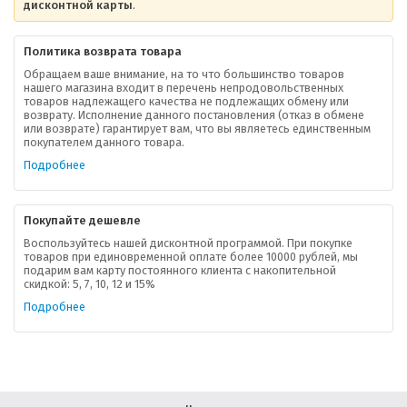
дисконтной карты
.
Политика возврата товара
Обращаем ваше внимание, на то что большинство товаров
нашего магазина входит в перечень непродовольственных
товаров надлежащего качества не подлежащих обмену или
возврату. Исполнение данного постановления (отказ в обмене
О компании
или возврате) гарантирует вам, что вы являетесь единственным
покупателем данного товара.
Ваша скидка
Подробнее
Контактная информация
Покупайте дешевле
Доставка
Воспользуйтесь нашей дисконтной программой. При покупке
товаров при единовременной оплате более 10000 рублей, мы
подарим вам карту постоянного клиента с накопительной
В помощь покупателю
скидкой: 5, 7, 10, 12 и 15%
Подробнее
Форма обратной связи
Как купить
Салон красоты в Москве
Вакансии