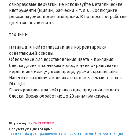
одноразовые перчатки. Не используйте металлические
инструменты (щипцы, расчески и т. д.). . Соблюдайте
рекомендуемое время выдержки. В процессе обработки
цвет смеси изменится.
ТЕХНИКИ:
Патина для нейтрализации или корректировки
осветляющей основы.
Обновление для восстановления цвета и придания
блеска длине и кончикам волос, в день окрашивания
корней или между двумя процедурами окрашивания.
Нанесите на длину и кончики волос желаемый оттенок
Dia light.
Глоссирование для нейтрализации, придания легкого
блеска. Время обработки: до 20 минут максимум.
Штрихкод
3474637320331
Сопутствующие товары
L'Oreal Dia Диа Проявитель 1.8% (6 Vol.) 1000 мл.
/
L'Oreal Dia Диа