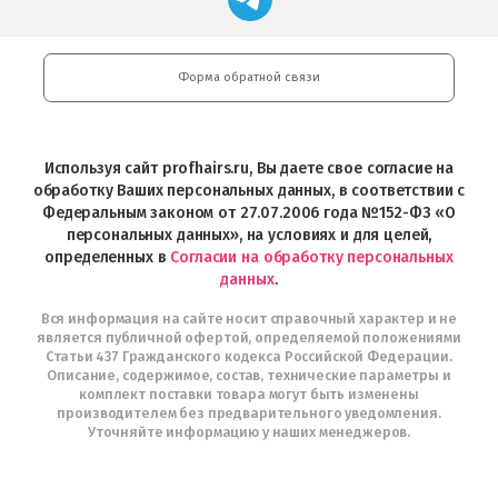
профессиональной
в
Play
косметики
Google
Professional
Play
и
Форма обратной связи
Интернет-
магазин
Profhairs.ru
в
Используя сайт profhairs.ru, Вы даете свое согласие на
Telegram
обработку Ваших персональных данных, в соответствии с
Федеральным законом от 27.07.2006 года №152-ФЗ «О
персональных данных», на условиях и для целей,
определенных в
Согласии на обработку персональных
данных
.
Вся информация на сайте носит справочный характер и не
является публичной офертой, определяемой положениями
Статьи 437 Гражданского кодекса Российской Федерации.
Описание, содержимое, состав, технические параметры и
комплект поставки товара могут быть изменены
производителем без предварительного уведомления.
Уточняйте информацию у наших менеджеров.