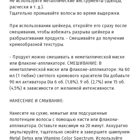
Не используйте металлические инструменты (щипцы,
расчески и т. д.).
Тщательно промывайте волосы во время выдержки.
При использовании шейкера, откройте его сразу после
смешивания, чтобы избежать разрыва шейкера и
разбрызгивания продукта. - Смешивайте до получения
кремообразной текстуры.
- Продукт можно смешивать в неметаллической миске
или флаконе-аппликаторе. СМЕШИВАНИЕ: В
неметаллической миске или флаконе-аппликаторе. На 60
мл (1 тюбик) светлого кремового красителя Dia добавьте
90 мл активатора Dia 6 об. (1,8%), 9 об. (2,7%) или 15 об.
(4,5%) в зависимости от желаемой интенсивности.
НАНЕСЕНИЕ И СМЫВАНИЕ:
Нанесите на сухие, немытые или подсушенные
полотенцем волосы с помощью кисти или флакона-
аппликатора. Оставьте максимум на 20 минут. Аккуратно
эмульгируйте, тщательно смойте и завершите шампунем
Metal Detox или Vitamino Color Spectrum. Используйте