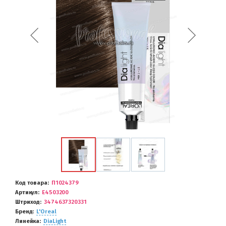
Код товара
П1024379
Артикул
E4503200
Штриход
3474637320331
Бренд
L'Oreal
Линейка
DiaLight