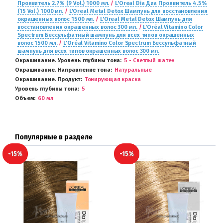
Проявитель 2.7% (9 Vol.) 1000 мл.
/
L'Oreal Dia Диа Проявитель 4.5%
(15 Vol.) 1000 мл.
/
L'Oreal Metal Detox Шампунь для восстановления
окрашенных волос 1500 мл.
/
L'Oreal Metal Detox Шампунь для
восстановления окрашенных волос 300 мл.
/
L'Oréal Vitamino Color
Spectrum Бессульфатный шампунь для всех типов окрашенных
волос 1500 мл.
/
L'Oréal Vitamino Color Spectrum Бессульфатный
шампунь для всех типов окрашенных волос 300 мл.
Окрашивание. Уровень глубины тона
5 - Светлый шатен
Окрашивание. Направление тона
Натуральные
Окрашивание. Продукт
Тонирующая краска
Уровень глубины тона
5
Объем
60 мл
Популярные в разделе
-15%
-15%