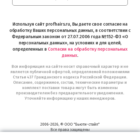
Интернет-
магазин
Profhairs.ru
в
Используя сайт profhairs.ru, Вы даете свое согласие на
Telegram
обработку Ваших персональных данных, в соответствии с
Федеральным законом от 27.07.2006 года №152-ФЗ «О
персональных данных», на условиях и для целей,
определенных в
Согласии на обработку персональных
данных
.
Вся информация на сайте носит справочный характер и не
является публичной офертой, определяемой положениями
Статьи 437 Гражданского кодекса Российской Федерации.
Описание, содержимое, состав, технические параметры и
комплект поставки товара могут быть изменены
производителем без предварительного уведомления.
Уточняйте информацию у наших менеджеров.
2006-2026, © ООО "Бьюти-стайл"
Все права защищены
www.profhairs.ru