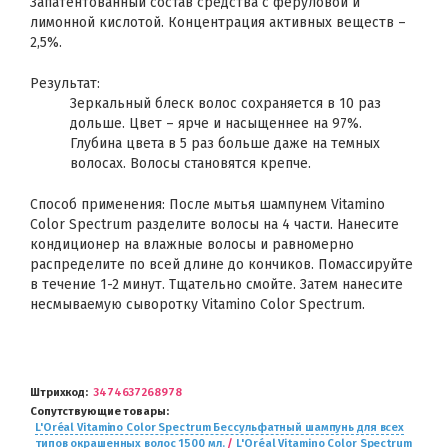
Запатентованный состав средства с феруловой и
лимонной кислотой. Концентрация активных веществ –
2,5%.
Результат:
Зеркальный блеск волос сохраняется в 10 раз
дольше.​ Цвет – ярче и насыщеннее на 97%.
Глубина цвета в 5 раз больше даже на темных
волосах. ​Волосы становятся крепче.
Способ применения: После мытья шампунем Vitamino
Color Spectrum разделите волосы на 4 части. Нанесите
кондиционер на влажные волосы и равномерно
распределите по всей длине до кончиков. Помассируйте
в течение 1-2 минут. Тщательно смойте. Затем нанесите
несмываемую сыворотку Vitamino Color Spectrum.
Штрихкод
3474637268978
Сопутствующие товары
L'Oréal Vitamino Color Spectrum Бессульфатный шампунь для всех
типов окрашенных волос 1500 мл.
/
L'Oréal Vitamino Color Spectrum