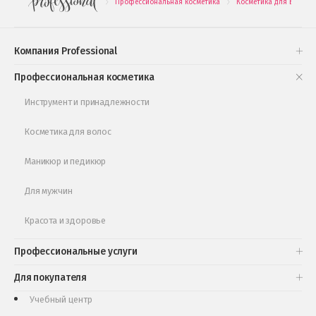
Профессиональная косметика
Косметика для волос
.
.
Подарочные наборы
Проверь свою накопительную скидку
Компания Professional
Книги и статьи
Профессиональная косметика
Обучающее видео
Инструмент и принадлежности
Косметика для волос
Маникюр и педикюр
Для мужчин
Красота и здоровье
Профессиональные услуги
Для покупателя
Учебный центр