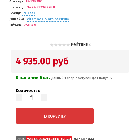
Артикул
E4328200
Штриход
3474637268978
Бренд
L'Oreal
Линейка
Vitamino Color Spectrum
Объем
750 мл
Рейтинг
( 0 )
4 935.00 руб
В наличии 5 шт.
Данный товар доступен для покупки.
Количество
шт
В КОРЗИНУ
-15%
товар участвует в акции
подробнее...