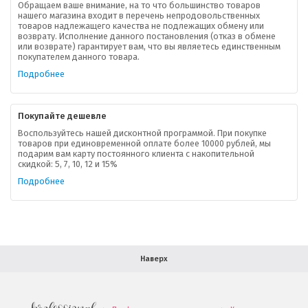
Обращаем ваше внимание, на то что большинство товаров
нашего магазина входит в перечень непродовольственных
товаров надлежащего качества не подлежащих обмену или
возврату. Исполнение данного постановления (отказ в обмене
О компании
или возврате) гарантирует вам, что вы являетесь единственным
покупателем данного товара.
Ваша скидка
Подробнее
Контактная информация
Покупайте дешевле
Доставка
Воспользуйтесь нашей дисконтной программой. При покупке
товаров при единовременной оплате более 10000 рублей, мы
подарим вам карту постоянного клиента с накопительной
В помощь покупателю
скидкой: 5, 7, 10, 12 и 15%
Подробнее
Форма обратной связи
Как купить
Салон красоты в Москве
Вакансии
Палитра красок для волос
Наверх
Салоны красоты в Иваново
Новинки профессиональной косметики