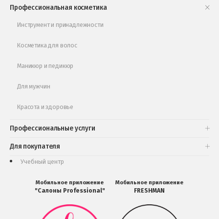
Книги и статьи
Профессиональная косметика
Обучающее видео
Инструмент и принадлежности
Косметика для волос
Маникюр и педикюр
Для мужчин
Красота и здоровье
Профессиональные услуги
Для покупателя
Учебный центр
Мобильное приложение
Мобильное приложение
"Салоны Professional"
FRESHMAN
Мобильное
Мобильное
приложение
приложение