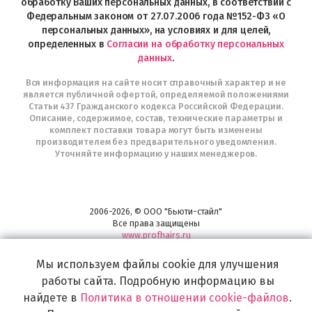
Telegram
обработку Ваших персональных данных, в соответствии с
Федеральным законом от 27.07.2006 года №152-ФЗ «О
персональных данных», на условиях и для целей,
определенных в
Согласии на обработку персональных
данных
.
Вся информация на сайте носит справочный характер и не
является публичной офертой, определяемой положениями
Статьи 437 Гражданского кодекса Российской Федерации.
Описание, содержимое, состав, технические параметры и
комплект поставки товара могут быть изменены
производителем без предварительного уведомления.
Уточняйте информацию у наших менеджеров.
2006-2026, © ООО "Бьюти-стайл"
Все права защищены
www.profhairs.ru
Широкий выбор инструментов, аксессуаров и принадлежностей для
Мы используем файлы cookie для улучшения
воплощения
самых изысканных и необычных идей по созданию Вашего образа и стиля.
работы сайта. Подробную информацию вы
найдете в
Политика в отношении cookie-файлов
.