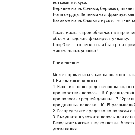
нотками мускуса.
Верхние ноты: Сочный, бергамот, пикан
Ноты сердца: Зеленый чай, французская
Базовые ноты: Сладкий мускус, мягкий к
Также маска-спрей облегчает выпрямлен
объем и надежно фиксирует укладку.
Uniq One - это легкость и быстрота пр
минимальных усилиях!
Применение:
Может применяться как на влажные, так 
I. На влажные волосы
1. Нанесите непосредственно на волосы 
при коротких волосах - 6-8 распылений
при волосах средней длинны - 7-12расп
при длинных волосах - 10-15 распылени
2. Распределите средство по волосам с
3. Высушите и уложите волосы или оста
Результат: мягкие, шелковистые, блес
утяжеления.