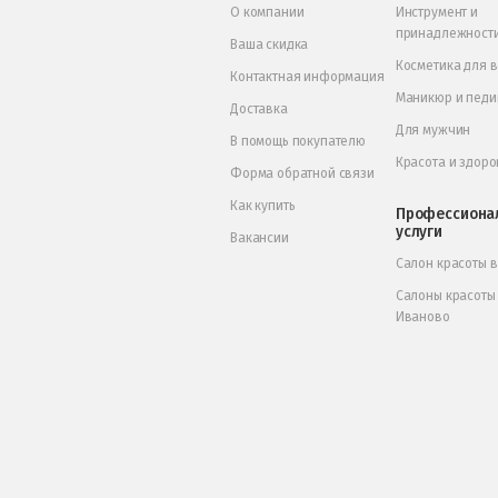
О компании
Инструмент и
принадлежност
Ваша скидка
Косметика для 
Контактная информация
Маникюр и пед
Доставка
Для мужчин
В помощь покупателю
Красота и здоро
Форма обратной связи
Как купить
Профессиона
услуги
Вакансии
Салон красоты 
Салоны красоты
Иваново