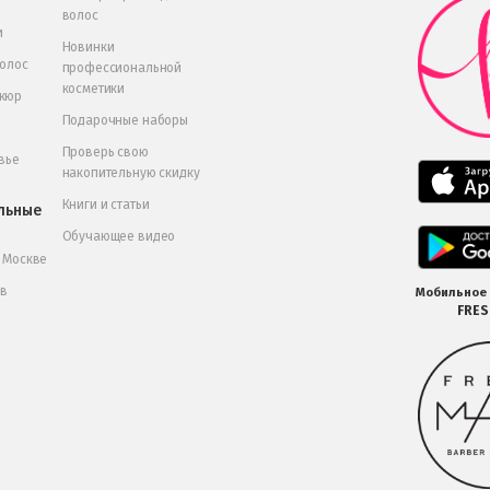
волос
и
Новинки
волос
профессиональной
косметики
икюр
Подарочные наборы
Проверь свою
вье
накопительную скидку
Книги и статьи
льные
Обучающее видео
в Москве
 в
Мобильное
FRE