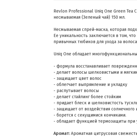
Revlon Professional Uniq One Green Tea
несмываемая (Зеленый чай) 150 мл.
Несмываемая спрей-маска, которая подх
Ее уникальность заключается в том, что
привычных тюбиков для ухода за волоса
Uniq One обладает многофункциональны
- формула восстанавливает поврежденн
- делает волосы шелковистыми и мягки
- защищает цвет волос
- облегчает выпрямление и укладку
- распутывает волосы
- делает стайлинг более стойким
- придает блеск и шелковистость тусклы
- защищает от воздействия солнечного 
- борется с секущимися кончиками.
- обладает функцией термозащиты при 
Аромат:
Ароматная цитрусовая свежесть