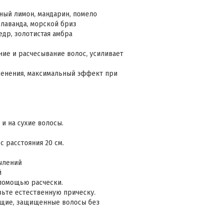
тный лимон, мандарин, помело
 лаванда, морской бриз
едр, золотистая амбра
ие и расчесывание волос, усиливает
именения, максимальный эффект при
и на сухие волосы.
с расстояния 20 см.
ылений
й
 помощью расчески.
вьте естественную прическу.
тящие, защищенные волосы без