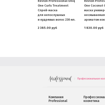
Revlon Professional Uniq
Revlon Profes
One Curls Treatment
One Coconut 
Cпрей-маска
маска универ
для непослушных
несмываемая 
и кудрявых волос 230 мл.
ароматом коко
2 385.00 руб
1 830.00 руб
Профессиональная кос
.
Компания
Профессиона
Professional
косметика