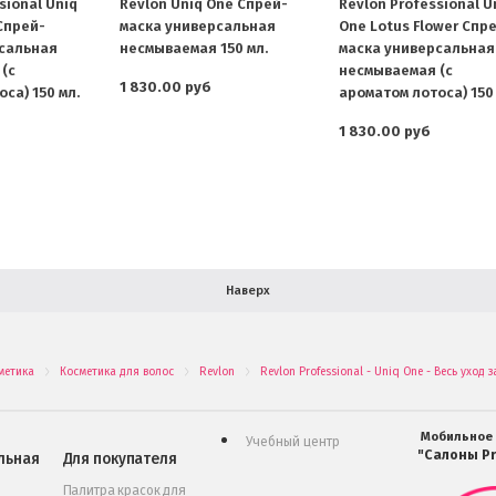
sional Uniq
Revlon Uniq One Спрей-
Revlon Professional U
Спрей-
маска универсальная
One Lotus Flower Спр
сальная
несмываемая 150 мл.
маска универсальная
(с
несмываемая (с
1 830.00 руб
са) 150 мл.
ароматом лотоса) 150 
1 830.00 руб
Наверх
метика
Косметика для волос
Revlon
Revlon Professional - Uniq One - Весь уход
.
.
.
Мобильное
Учебный центр
"Салоны Pr
льная
Для покупателя
Палитра красок для