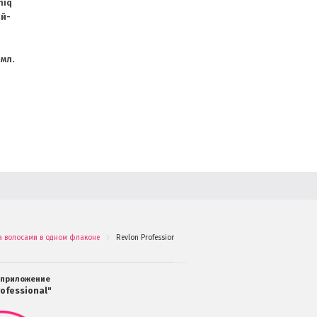
niq
ей-
мл.
 за волосами в одном флаконе
Revlon Professional Uniq One Green Tea Спрей-маска унив
.
 приложение
ofessional"
Мобильное