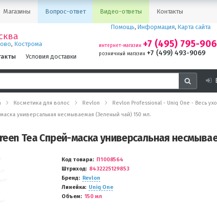
Магазины
Вопрос-ответ
Видео-ответы
Контакты
Помощь
,
Информация
,
Карта сайта
сква
+7 (495) 795-90
,
ново
Кострома
интернет-магазин
+7 (499) 493-9069
розничный магазин
такты
Условия доставки
а
Косметика для волос
Revlon
Revlon Professional - Uniq One - Весь 
й-маска универсальная несмываемая (Зеленый чай) 150 мл.
 Green Tea Спрей-маска универсальная несмывае
Код товара
П1008564
Штриход
8432225129853
Бренд
Revlon
Линейка
Uniq One
Объем
150 мл