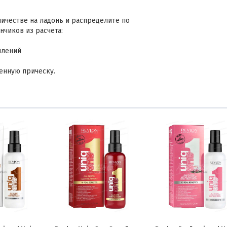
личестве на ладонь и распределите по
нчиков из расчета:
ылений
венную прическу.