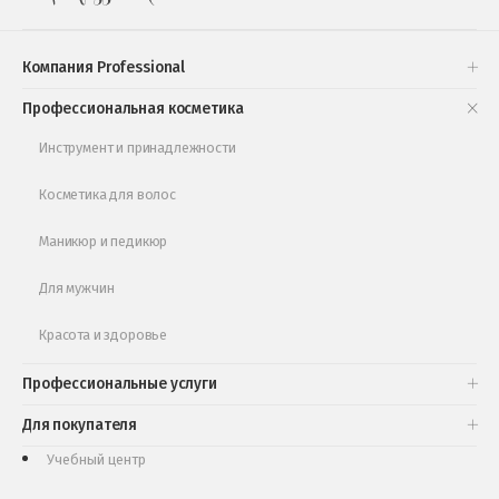
Подарочные наборы
Проверь свою накопительную скидку
Компания Professional
Книги и статьи
Профессиональная косметика
Обучающее видео
Инструмент и принадлежности
Косметика для волос
Маникюр и педикюр
Для мужчин
Красота и здоровье
Профессиональные услуги
Для покупателя
Учебный центр