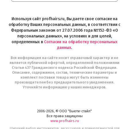
Интернет-
магазин
Profhairs.ru
в
Используя сайт profhairs.ru, Вы даете свое согласие на
Telegram
обработку Ваших персональных данных, в соответствии с
Федеральным законом от 27.07.2006 года №152-ФЗ «О
персональных данных», на условиях и для целей,
определенных в
Согласии на обработку персональных
данных
.
Вся информация на сайте носит справочный характер и не
является публичной офертой, определяемой положениями
Статьи 437 Гражданского кодекса Российской Федерации.
Описание, содержимое, состав, технические параметры и
комплект поставки товара могут быть изменены
производителем без предварительного уведомления.
Уточняйте информацию у наших менеджеров.
2006-2026, © ООО "Бьюти-стайл"
Все права защищены
www.profhairs.ru
Широкий выбор инструментов, аксессуаров и принадлежностей для