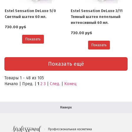
Estel Sensation DeLuxe 5/0
Estel Sensation DeLuxe 3/11
О компании
Светлый шатен 60 мл.
Темный шатен пепельный
интенсивный 60 мл.
Ваша скидка
730.00 руб
730.00 руб
Контактная информация
Показать
Показать
Доставка
В помощь покупателю
Показать ещё
Форма обратной связи
Товары 1 - 48 из 105
Начало | Пред. |
1
2
3
|
След.
|
Конец
Как купить
Салон красоты в Москве
Вакансии
Палитра красок для волос
Наверх
Салоны красоты в Иваново
Новинки профессиональной косметики
Профессиональная косметика
.