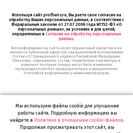
в
Telegram
Используя сайт profhairs.ru, Вы даете свое согласие на
обработку Ваших персональных данных, в соответствии с
Федеральным законом от 27.07.2006 года №152-ФЗ «О
персональных данных», на условиях и для целей,
определенных в
Согласии на обработку персональных
данных
.
Вся информация на сайте носит справочный характер и не
является публичной офертой, определяемой положениями
Статьи 437 Гражданского кодекса Российской Федерации.
Описание, содержимое, состав, технические параметры и
комплект поставки товара могут быть изменены
производителем без предварительного уведомления.
Уточняйте информацию у наших менеджеров.
2006-2026, © ООО "Бьюти-стайл"
Все права защищены
www.profhairs.ru
Мы используем файлы cookie для улучшения
Широкий выбор инструментов, аксессуаров и принадлежностей для
работы сайта. Подробную информацию вы
воплощения
самых изысканных и необычных идей по созданию Вашего образа и стиля.
найдете в
Политика в отношении cookie-файлов
.
Продолжая просматривать этот сайт, вы