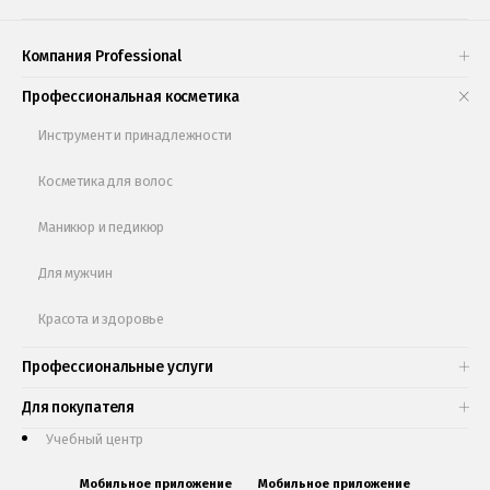
Проверь свою накопительную скидку
Компания Professional
Книги и статьи
Профессиональная косметика
Обучающее видео
Инструмент и принадлежности
Косметика для волос
Маникюр и педикюр
Для мужчин
Красота и здоровье
Профессиональные услуги
Для покупателя
Учебный центр
Мобильное приложение
Мобильное приложение