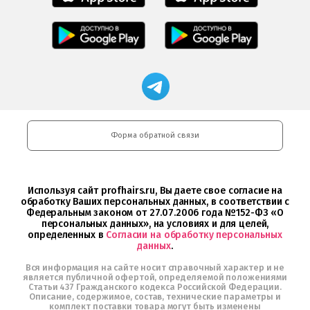
Салоны
Freshman
Professional
загрузить
Мобильное
Мобильное
загрузить
в
приложение
приложение
в
App
Салоны
FRESHMAN
App
Store
Professional
в
Store
загрузить
Google
Магазин
в
Play
профессиональной
Google
косметики
Play
Professional
и
Интернет-
Форма обратной связи
магазин
Profhairs.ru
в
Telegram
Используя сайт profhairs.ru, Вы даете свое согласие на
обработку Ваших персональных данных, в соответствии с
Федеральным законом от 27.07.2006 года №152-ФЗ «О
персональных данных», на условиях и для целей,
определенных в
Согласии на обработку персональных
данных
.
Вся информация на сайте носит справочный характер и не
является публичной офертой, определяемой положениями
Статьи 437 Гражданского кодекса Российской Федерации.
Описание, содержимое, состав, технические параметры и
комплект поставки товара могут быть изменены