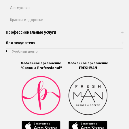
Для мужчин
Красота и здоровье
Профессиональные услуги
Для покупателя
Учебный центр
Мобильное приложение
Мобильное приложение
"Салоны Professional"
FRESHMAN
Мобильное
Мобильное
приложение
приложение
Салоны
FRESHMAN
Professional
в
загрузить
Google
в
Play
Google
Play
Мобильное
Мобильное
приложение
приложение