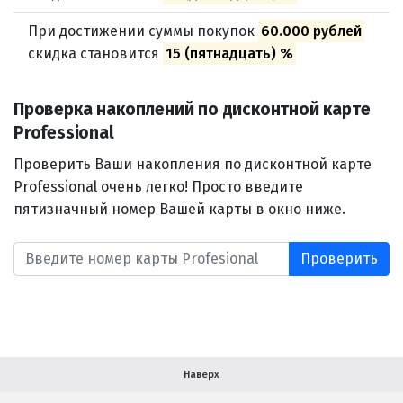
При достижении суммы покупок
60.000 рублей
скидка становится
15 (пятнадцать) %
О компании
Проверка накоплений по дисконтной карте
Ваша скидка
Professional
Контактная информация
Проверить Ваши накопления по дисконтной карте
Professional очень легко! Просто введите
Доставка
пятизначный номер Вашей карты в окно ниже.
В помощь покупателю
Форма обратной связи
Как купить
Салон красоты в Москве
Вакансии
Палитра красок для волос
Наверх
Салоны красоты в Иваново