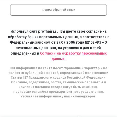
Google
Professional
Play
Форма обратной связи
и
Интернет-
магазин
Profhairs.ru
Используя сайт profhairs.ru, Вы даете свое согласие на
в
обработку Ваших персональных данных, в соответствии с
Telegram
Федеральным законом от 27.07.2006 года №152-ФЗ «О
персональных данных», на условиях и для целей,
определенных в
Согласии на обработку персональных
данных
.
Вся информация на сайте носит справочный характер и не
является публичной офертой, определяемой положениями
Статьи 437 Гражданского кодекса Российской Федерации.
Описание, содержимое, состав, технические параметры и
комплект поставки товара могут быть изменены
производителем без предварительного уведомления.
Уточняйте информацию у наших менеджеров.