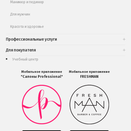
Маникюр и педикюр
Для мужчин
Красота и здоровье
Профессиональные услуги
Для покупателя
Учебный центр
Мобильное приложение
Мобильное приложение
"Салоны Professional"
FRESHMAN
Мобильное
Мобильное
приложение
приложение
Салоны
FRESHMAN
Professional
в
загрузить
Google
в
Play
Google
Play