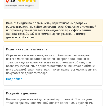
Важно!
Скидки
по большинству маркетинговых программ
рассчитываются на сайте автоматически. Скидка по дисконтной
программе устанавливается менеджером
при оформлении
заказа
. Не забывайте в комментариях указывать
номер
дисконтной карты
.
Политика возврата товара
Обращаем ваше внимание, на то что большинство товаров
нашего магазина входит в перечень непродовольственных
товаров надлежащего качества не подлежащих обмену или
возврату. Исполнение данного постановления (отказ в обмене
О компании
или возврате) гарантирует вам, что вы являетесь единственным
покупателем данного товара.
Ваша скидка
Подробнее
Контактная информация
Покупайте дешевле
Доставка
Воспользуйтесь нашей дисконтной программой. При покупке
товаров при единовременной оплате более 10000 рублей, мы