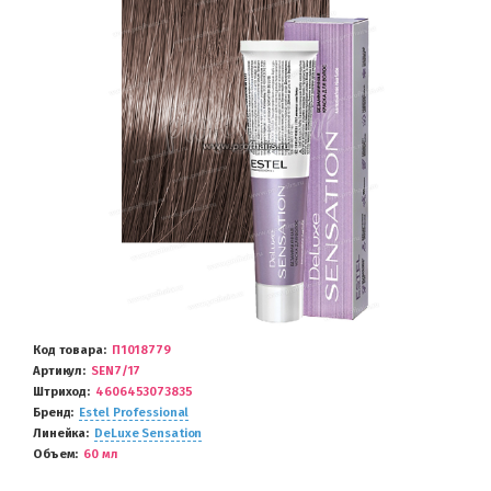
Код товара
П1018779
Артикул
SEN7/17
Штриход
4606453073835
Бренд
Estel Professional
Линейка
DeLuxe Sensation
Объем
60 мл