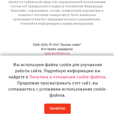
является публичной офертой, определяемой положениями
Статьи 437 Гражданского кодекса Российской Федерации.
Описание, содержимое, состав, технические параметры и
комплект поставки товара могут быть изменены
производителем без предварительного уведомления.
Уточняйте информацию у наших менеджеров.
2006-2026, © ООО "Бьюти-стайл"
Все права защищены
www.profhairs.ru
Широкий выбор инструментов, аксессуаров и принадлежностей для
Мы используем файлы cookie для улучшения
воплощения
самых изысканных и необычных идей по созданию Вашего образа и стиля.
работы сайта. Подробную информацию вы
найдете в
Политика в отношении cookie-файлов
.
Продолжая просматривать этот сайт, вы
соглашаетесь с условиями использования cookie-
файлов.
ПОНЯТНО