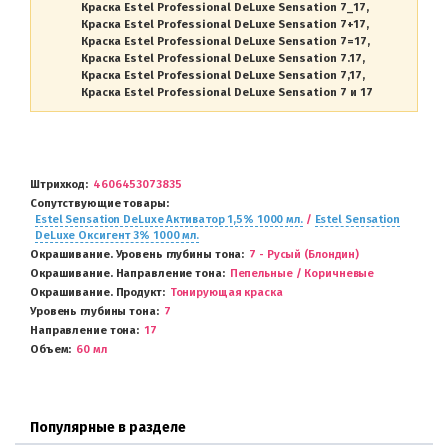
Краска Estel Professional DeLuxe Sensation 7_17
Краска Estel Professional DeLuxe Sensation 7+17
Краска Estel Professional DeLuxe Sensation 7=17
Краска Estel Professional DeLuxe Sensation 7.17
Краска Estel Professional DeLuxe Sensation 7,17
Краска Estel Professional DeLuxe Sensation 7 и 17
Штрихкод
4606453073835
Сопутствующие товары
Estel Sensation DeLuxe Активатор 1,5% 1000 мл.
/
Estel Sensation
DeLuxe Оксигент 3% 1000 мл.
Окрашивание. Уровень глубины тона
7 - Русый (Блондин)
Окрашивание. Направление тона
Пепельные / Коричневые
Окрашивание. Продукт
Тонирующая краска
Уровень глубины тона
7
Направление тона
17
Объем
60 мл
Популярные в разделе