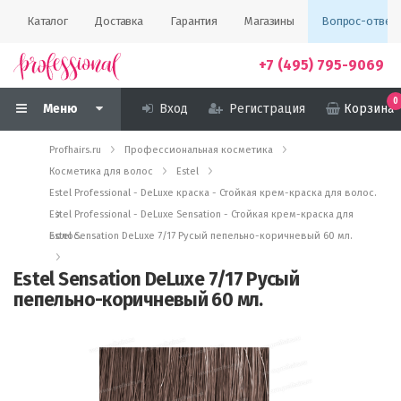
Каталог
Доставка
Гарантия
Магазины
Вопрос-ответ
+7 (495) 795-9069
0
Меню
Вход
Регистрация
Корзина
Profhairs.ru
Профессиональная косметика
Косметика для волос
Estel
Estel Professional - DeLuxe краска - Стойкая крем-краска для волос.
Estel Professional - DeLuxe Sensation - Стойкая крем-краска для
волос.
Estel Sensation DeLuxe 7/17 Русый пепельно-коричневый 60 мл.
Estel Sensation DeLuxe 7/17 Русый
пепельно-коричневый 60 мл.