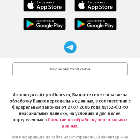
Мобильное
Мобильное
приложение
приложение
Салоны
Freshman
Professional
Мобильное
загрузить
Мобильное
загрузить
приложение
в
приложение
в
Салоны
App
FRESHMAN
App
Professional
Store
в
Магазин
Store
загрузить
Google
профессиональной
в
Play
косметики
Google
Professional
Play
и
Форма обратной связи
Интернет-
магазин
Profhairs.ru
в
Используя сайт profhairs.ru, Вы даете свое согласие на
Telegram
обработку Ваших персональных данных, в соответствии с
Федеральным законом от 27.07.2006 года №152-ФЗ «О
персональных данных», на условиях и для целей,
определенных в
Согласии на обработку персональных
данных
.
Вся информация на сайте носит справочный характер и не