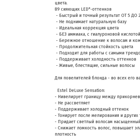
цвета.
89 сияющих LED*-оттенков
- Быстрый и точный результат ОТ 5 ДО 
- Не поднимает натуральную базу
- Идеальная коррекция цвета
- БЕЗ аммиака, с гиалуроновой кислото
- Бережное отношение к волосам и ко
- Продолжительная стойкость цвета
- Подходит для работы с самыми трен
- Поддерживает холодность оттенков
- Живые, блестящие, сильные волосы
Для повелителей блонда - во всех его в
Estel DeLuxe Sensation:
- Нивелирует границу между прикорнев
- Не рассветляет
- Поддерживает холодный оттенок
- Тонирует после мелирования и других
- Придает светлый волосам насыщенный
- Снижает ломкость волос, повышает э
плотность