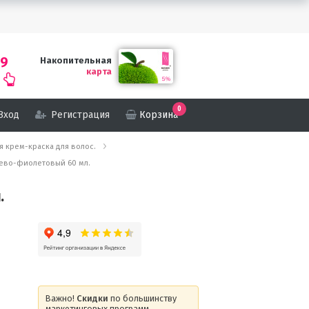
69
Накопительная
карта
0
Вход
Регистрация
Корзина
кая крем-краска для волос.
чнево-фиолетовый 60 мл.
.
Важно!
Скидки
по большинству
маркетинговых программ