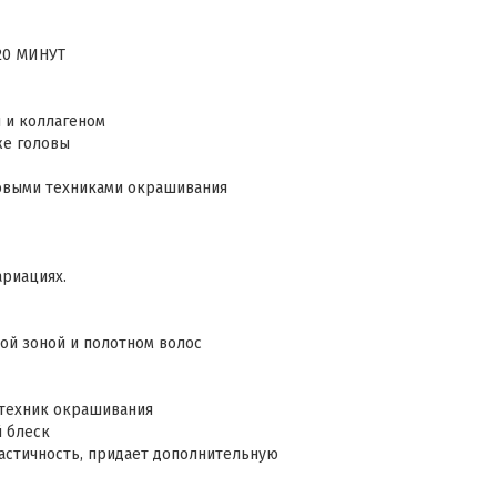
20 МИНУТ
й и коллагеном
же головы
довыми техниками окрашивания
ариациях.
ой зоной и полотном волос
 техник окрашивания
 блеск
ластичность, придает дополнительную