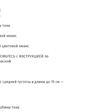
E
:
 тона.
вой нюанс.
 цветовой нюанс.
КОМЬТЕСЬ с ИНСТРУКЦИЕЙ по
аской!
 средней густоты и длины до 15 см —
убины тона: