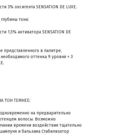
асти 3% оксигента SENSATION DE LUXE.
 глубины тона:
асти 1,5% активатора SENSATION DE
не представленного в палитре,
 необходимого оттенка 9 уровня + 3
E.
А ТОН ТЕМНЕЕ:
с одновременно на предварительно
отенцем волосы. Возможно
ончании времени воздействия тщательно
шампуня и бальзама Стабилизатор