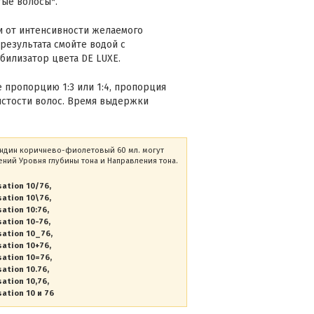
тые волосы*.
и от интенсивности желаемого
результата смойте водой с
билизатор цвета DE LUXE.
 пропорцию 1:3 или 1:4, пропорция
истости волос. Время выдержки
блондин коричнево-фиолетовый 60 мл. могут
ний Уровня глубины тона и Направления тона.
sation 10/76
sation 10\76
sation 10:76
sation 10-76
sation 10_76
sation 10+76
sation 10=76
sation 10.76
sation 10,76
ation 10 и 76