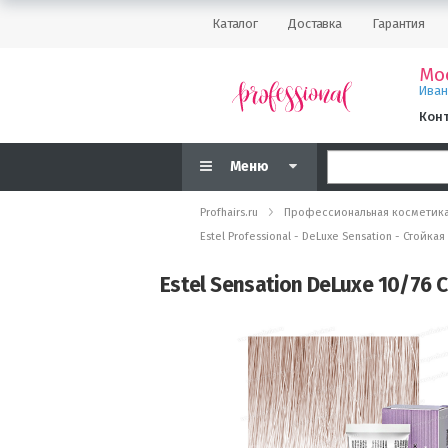
Каталог
Доставка
Гарантия
Мо
Ива
Кон
Меню
Profhairs.ru
Профессиональная косметик
Estel Professional - DeLuxe Sensation - Стойк
Estel Sensation DeLuxe 10/7