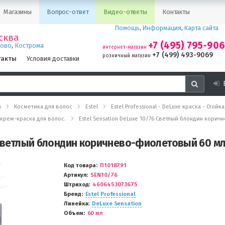
Магазины
Вопрос-ответ
Видео-ответы
Контакты
Помощь
,
Информация
,
Карта сайта
сква
+7 (495) 795-90
,
ново
Кострома
интернет-магазин
+7 (499) 493-9069
розничный магазин
такты
Условия доставки
а
Косметика для волос
Estel
Estel Professional - DeLuxe краска - Стой
ая крем-краска для волос.
Estel Sensation DeLuxe 10/76 Светлый блондин кори
6 Светлый блондин коричнево-фиолетовый 60 мл
Код товара
П1018791
Артикул
SEN10/76
Штриход
4606453073675
Бренд
Estel Professional
Линейка
DeLuxe Sensation
Объем
60 мл