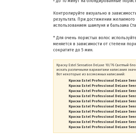
• до 10 минут на блондированные порис
Контролируйте визуально в зависимост
результата. При достижении желаемого 
использованием шампуня и бальзама Ста
* Для очень пористых волос используйте
меняется в зависимости от степени пор
сократите до 5 мин.
Краску Estel Sensation DeLuxe 10/76 Светлый 
искать различными вариантами написания значе
Вот некоторые из возможных написаний:
Краска Estel Professional DeLuxe Sen
Краска Estel Professional DeLuxe Sen
Краска Estel Professional DeLuxe Sen
Краска Estel Professional DeLuxe Sen
Краска Estel Professional DeLuxe Sen
Краска Estel Professional DeLuxe Sen
Краска Estel Professional DeLuxe Sen
Краска Estel Professional DeLuxe Sen
Краска Estel Professional DeLuxe Sen
Краска Estel Professional DeLuxe Sens