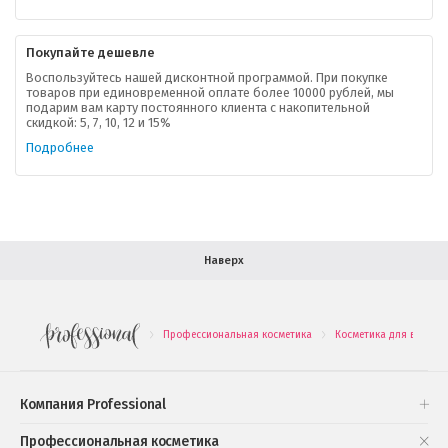
Контактная информация
Покупайте дешевле
Доставка
Воспользуйтесь нашей дисконтной программой. При покупке
товаров при единовременной оплате более 10000 рублей, мы
подарим вам карту постоянного клиента с накопительной
В помощь покупателю
скидкой: 5, 7, 10, 12 и 15%
Подробнее
Форма обратной связи
Как купить
Салон красоты в Москве
Вакансии
Палитра красок для волос
Наверх
Салоны красоты в Иваново
Новинки профессиональной косметики
Профессиональная косметика
Косметика для волос
.
.
Подарочные наборы
Проверь свою накопительную скидку
Компания Professional
Книги и статьи
Профессиональная косметика