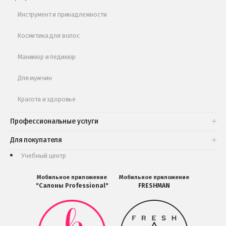
Обучающее видео
Инструмент и принадлежности
Косметика для волос
Маникюр и педикюр
Для мужчин
Красота и здоровье
Профессиональные услуги
Для покупателя
Учебный центр
Мобильное приложение
Мобильное приложение
"Салоны Professional"
FRESHMAN
Мобильное
Мобильное
приложение
приложение
Салоны
FRESHMAN