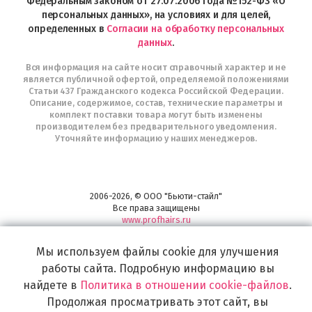
Федеральным законом от 27.07.2006 года №152-ФЗ «О
персональных данных», на условиях и для целей,
определенных в
Согласии на обработку персональных
данных
.
Вся информация на сайте носит справочный характер и не
является публичной офертой, определяемой положениями
Статьи 437 Гражданского кодекса Российской Федерации.
Описание, содержимое, состав, технические параметры и
комплект поставки товара могут быть изменены
производителем без предварительного уведомления.
Уточняйте информацию у наших менеджеров.
2006-2026, © ООО "Бьюти-стайл"
Все права защищены
www.profhairs.ru
Широкий выбор инструментов, аксессуаров и принадлежностей для
воплощения
Мы используем файлы cookie для улучшения
самых изысканных и необычных идей по созданию Вашего образа и стиля.
работы сайта. Подробную информацию вы
найдете в
Политика в отношении cookie-файлов
.
Продолжая просматривать этот сайт, вы