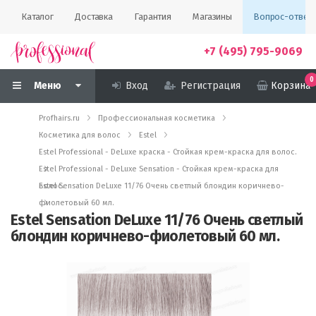
Каталог
Доставка
Гарантия
Магазины
Вопрос-ответ
+7 (495) 795-9069
0
Меню
Вход
Регистрация
Корзина
Profhairs.ru
Профессиональная косметика
Косметика для волос
Estel
Estel Professional - DeLuxe краска - Стойкая крем-краска для волос.
Estel Professional - DeLuxe Sensation - Стойкая крем-краска для
волос.
Estel Sensation DeLuxe 11/76 Очень светлый блондин коричнево-
фиолетовый 60 мл.
Estel Sensation DeLuxe 11/76 Очень светлый
блондин коричнево-фиолетовый 60 мл.