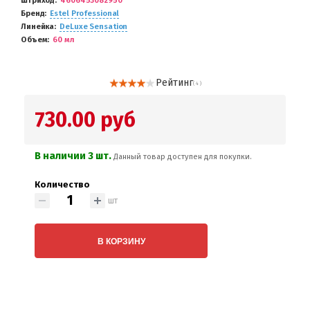
Штриход
4606453082950
Бренд
Estel Professional
Линейка
DeLuxe Sensation
Объем
60 мл
Рейтинг
( 4 )
730.00 руб
В наличии 3 шт.
Данный товар доступен для покупки.
Количество
шт
В КОРЗИНУ