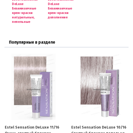
DeLuxe
DeLuxe
Безаммаичные
Безаммаичные
крем-краски
крем-краски
натуральные,
дополнение
пепельные
Популярные в разделе
Estel Sensation DeLuxe 11/16
Estel Sensation DeLuxe 10/16