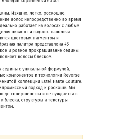
/7 Блондин коричневый 60 мл.
дины. Изящно, легко, роскошно.
ение волос непосредственно во время
идеально работает на волосах с любым
еляя пигмент и надолго наполняя
ются цветовым пигментом и
бразная палитра представлена 45
йкое и ровное прокрашивание седины.
полняет волосы блеском.
ия седины с уникальной формулой,
ых компонентов и технологии Reverse
енитой коллекции Estel Haute Couture.
омпромиссный подход к роскоши. Мы
о до совершенства и не нуждается в
и блеска, структуры и текстуры.
ентом.