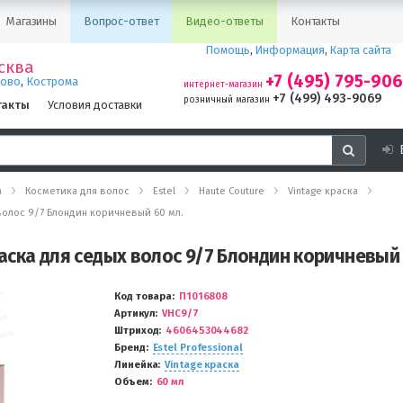
Магазины
Вопрос-ответ
Видео-ответы
Контакты
Помощь
,
Информация
,
Карта сайта
сква
+7 (495) 795-90
,
ново
Кострома
интернет-магазин
+7 (499) 493-9069
розничный магазин
такты
Условия доставки
а
Косметика для волос
Estel
Haute Couture
Vintage краска
х волос 9/7 Блондин коричневый 60 мл.
раска для седых волос 9/7 Блондин коричневый 
Код товара
П1016808
Артикул
VHC9/7
Штриход
4606453044682
Бренд
Estel Professional
Линейка
Vintage краска
Объем
60 мл