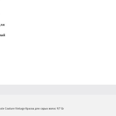
для
вый
aute Couture Vintage Краска для седых волос 9/7 Блондин коричневый 60 мл.