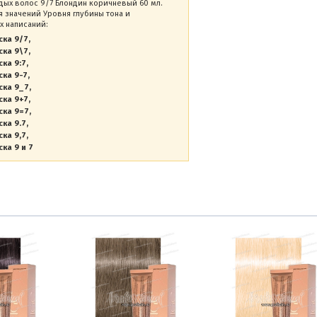
седых волос 9/7 Блондин коричневый 60 мл.
 значений Уровня глубины тона и
х написаний:
ска 9/7
ска 9\7
ска 9:7
ска 9-7
ска 9_7
ска 9+7
ска 9=7
ска 9.7
ска 9,7
ска 9 и 7