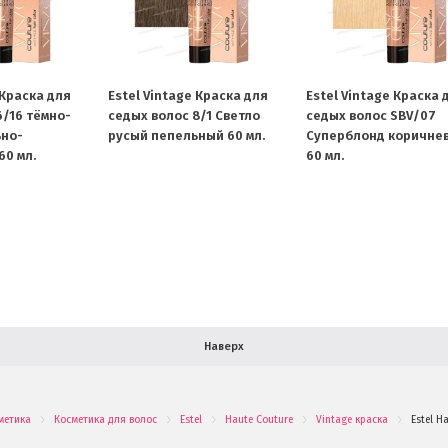
 Краска для
Estel Vintage Краска для
Estel Vintage Краска 
6/16 тёмно-
седых волос 8/1 Светло
седых волос SBV/07
ьно-
русый пепельный 60 мл.
Cуперблонд коричне
0 мл.
60 мл.
Наверх
метика
Косметика для волос
Estel
Haute Couture
Vintage краска
Estel H
.
.
.
.
.