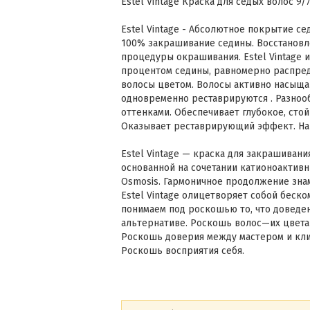
Estel Vintage Краска для седых волос 9
Estel Vintage - Абсолютное покрытие се
100% закрашивание седины. Восстановл
процедуры окрашивания. Estel Vintage 
процентом седины, равномерно распред
волосы цветом. Волосы активно насыща
одновременно реставрируются . Разноо
оттенками. Обеспечивает глубокое, сто
Оказывает реставрирующий эффект. На
Estel Vintage — краска для закрашиван
основанной на сочетании катионоактивн
Osmosis. Гармоничное продолжение знам
Estel Vintage олицетворяет собой беск
понимаем под роскошью то, что доведен
альтернативе. Роскошь волос—их цвета 
Роскошь доверия между мастером и кли
Роскошь восприятия себя.