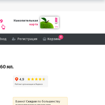
69
Накопительная
карта
0
Вход
Регистрация
Корзина
60 мл.
Важно!
Скидки
по большинству
маркетинговых программ