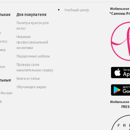
Мобильное
Учебный центр
"Салоны Pr
льная
Для покупателя
Палитра красок для
волос
и
Новинки
волос
профессиональной
косметики
икюр
Подарочные наборы
Проверь свою
вье
накопительную скидку
Книги и статьи
льные
Обучающее видео
в Москве
 в
Мобильное
FRE