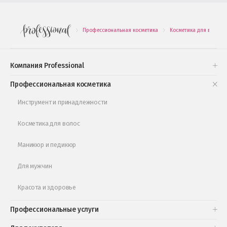
Новинки профессиональной косметики
Профессиональная косметика
Косметика для волос
.
.
Подарочные наборы
Проверь свою накопительную скидку
Компания Professional
Книги и статьи
Профессиональная косметика
Обучающее видео
Инструмент и принадлежности
Косметика для волос
Маникюр и педикюр
Для мужчин
Красота и здоровье
Профессиональные услуги