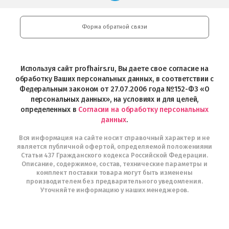
косметики
Google
Professional
Play
и
Форма обратной связи
Интернет-
магазин
Profhairs.ru
в
Используя сайт profhairs.ru, Вы даете свое согласие на
Telegram
обработку Ваших персональных данных, в соответствии с
Федеральным законом от 27.07.2006 года №152-ФЗ «О
персональных данных», на условиях и для целей,
определенных в
Согласии на обработку персональных
данных
.
Вся информация на сайте носит справочный характер и не
является публичной офертой, определяемой положениями
Статьи 437 Гражданского кодекса Российской Федерации.
Описание, содержимое, состав, технические параметры и
комплект поставки товара могут быть изменены
производителем без предварительного уведомления.
Уточняйте информацию у наших менеджеров.