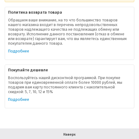
Политика возврата товара
Обращаем ваше внимание, на то что большинство товаров
нашего магазина входит в перечень непродовольственных
товаров надлежащего качества не подлежащих обмену или
возврату. Исполнение данного постановления (отказ в обмене
О компании
или возврате) гарантирует вам, что вы являетесь единственным
покупателем данного товара.
Ваша скидка
Подробнее
Контактная информация
Покупайте дешевле
Доставка
Воспользуйтесь нашей дисконтной программой. При покупке
товаров при единовременной оплате более 10000 рублей, мы
подарим вам карту постоянного клиента с накопительной
В помощь покупателю
скидкой: 5, 7, 10, 12 и 15%
Подробнее
Форма обратной связи
Как купить
Салон красоты в Москве
Вакансии
Палитра красок для волос
Наверх
Салоны красоты в Иваново