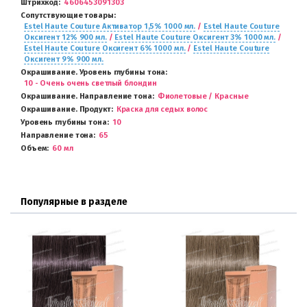
Штрихкод
4606453091303
Сопутствующие товары
Estel Haute Couture Активатор 1,5% 1000 мл.
/
Estel Haute Couture
Оксигент 12% 900 мл.
/
Estel Haute Couture Оксигент 3% 1000 мл.
/
Estel Haute Couture Оксигент 6% 1000 мл.
/
Estel Haute Couture
Оксигент 9% 900 мл.
Окрашивание. Уровень глубины тона
10 - Очень очень светлый блондин
Окрашивание. Направление тона
Фиолетовые / Красные
Окрашивание. Продукт
Краска для седых волос
Уровень глубины тона
10
Направление тона
65
Объем
60 мл
Популярные в разделе