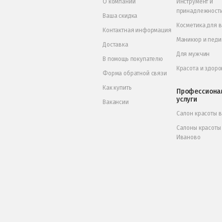
О компании
Инструмент и
принадлежност
Ваша скидка
Косметика для 
Контактная информация
Маникюр и пед
Доставка
Для мужчин
В помощь покупателю
Красота и здоро
Форма обратной связи
Как купить
Профессиона
услуги
Вакансии
Салон красоты 
Салоны красоты
Иваново