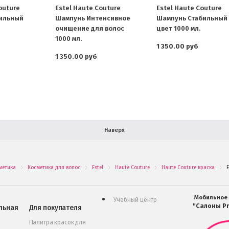
outure
Estel Haute Couture
Estel Haute Couture
бильный
Шампунь Интенсивное
Шампунь Стабильный
очищение для волос
цвет 1000 мл.
1000 мл.
1 350.00 руб
1 350.00 руб
Наверх
метика
Косметика для волос
Estel
Haute Couture
Haute Couture краска
E
.
.
.
.
.
Мобильное
Учебный центр
"Салоны Pr
льная
Для покупателя
Палитра красок для