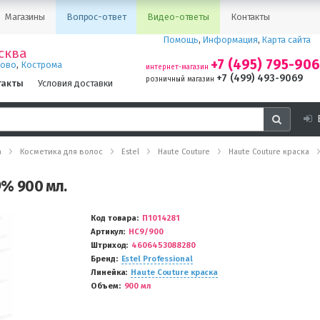
Магазины
Вопрос-ответ
Видео-ответы
Контакты
Помощь
,
Информация
,
Карта сайта
сква
+7 (495) 795-90
,
ново
Кострома
интернет-магазин
+7 (499) 493-9069
розничный магазин
такты
Условия доставки
а
Косметика для волос
Estel
Haute Couture
Haute Couture краска
9% 900 мл.
Код товара
П1014281
Артикул
HC9/900
Штриход
4606453088280
Бренд
Estel Professional
Линейка
Haute Couture краска
Объем
900 мл