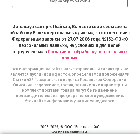
и
Форма обратной связи
Интернет-
магазин
Profhairs.ru
в
Используя сайт profhairs.ru, Вы даете свое согласие на
Telegram
обработку Ваших персональных данных, в соответствии с
Федеральным законом от 27.07.2006 года №152-ФЗ «О
персональных данных», на условиях и для целей,
определенных в
Согласии на обработку персональных
данных
.
Вся информация на сайте носит справочный характер и не
является публичной офертой, определяемой положениями
Статьи 437 Гражданского кодекса Российской Федерации.
Описание, содержимое, состав, технические параметры и
комплект поставки товара могут быть изменены
производителем без предварительного уведомления.
Уточняйте информацию у наших менеджеров.
2006-2026, © ООО "Бьюти-стайл"
Все права защищены
www.profhairs.ru