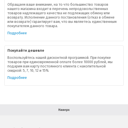
Обращаем ваше внимание, на то что большинство товаров
нашего магазина входит в перечень непродовольственных
товаров надлежащего качества не подлежащих обмену или
возврату. Исполнение данного постановления (отказ в обмене
О компании
или возврате) гарантирует вам, что вы являетесь единственным
покупателем данного товара.
Ваша скидка
Подробнее
Контактная информация
Покупайте дешевле
Доставка
Воспользуйтесь нашей дисконтной программой. При покупке
товаров при единовременной оплате более 10000 рублей, мы
подарим вам карту постоянного клиента с накопительной
В помощь покупателю
скидкой: 5, 7, 10, 12 и 15%
Подробнее
Форма обратной связи
Как купить
Салон красоты в Москве
Вакансии
Палитра красок для волос
Наверх
Салоны красоты в Иваново
Новинки профессиональной косметики