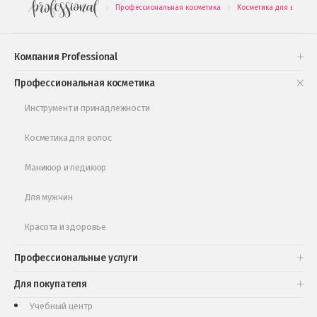
Профессиональная косметика
Косметика для волос
.
.
Подарочные наборы
Проверь свою накопительную скидку
Компания Professional
Книги и статьи
Профессиональная косметика
Обучающее видео
Инструмент и принадлежности
Косметика для волос
Маникюр и педикюр
Для мужчин
Красота и здоровье
Профессиональные услуги
Для покупателя
Учебный центр