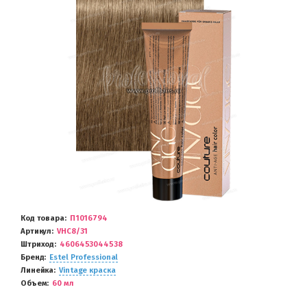
Код товара
П1016794
Артикул
VHC8/31
Штриход
4606453044538
Бренд
Estel Professional
Линейка
Vintage краска
Объем
60 мл