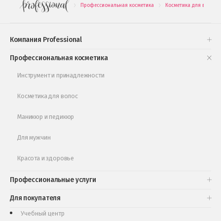
Профессиональная косметика
Косметика для волос
.
.
Подарочные наборы
Проверь свою накопительную скидку
Компания Professional
Книги и статьи
Профессиональная косметика
Обучающее видео
Инструмент и принадлежности
Косметика для волос
Маникюр и педикюр
Для мужчин
Красота и здоровье
Профессиональные услуги
Для покупателя
Учебный центр