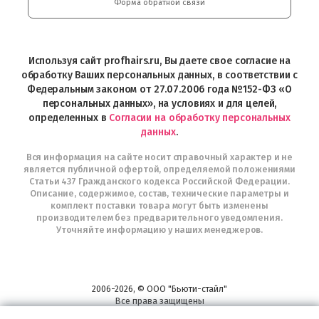
и
Форма обратной связи
Интернет-
магазин
Profhairs.ru
в
Используя сайт profhairs.ru, Вы даете свое согласие на
Telegram
обработку Ваших персональных данных, в соответствии с
Федеральным законом от 27.07.2006 года №152-ФЗ «О
персональных данных», на условиях и для целей,
определенных в
Согласии на обработку персональных
данных
.
Вся информация на сайте носит справочный характер и не
является публичной офертой, определяемой положениями
Статьи 437 Гражданского кодекса Российской Федерации.
Описание, содержимое, состав, технические параметры и
комплект поставки товара могут быть изменены
производителем без предварительного уведомления.
Уточняйте информацию у наших менеджеров.
2006-2026, © ООО "Бьюти-стайл"
Все права защищены
www.profhairs.ru