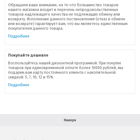
Обращаем ваше внимание, на то что большинство товаров
нашего магазина входит в перечень непродовольственных
товаров надлежащего качества не подлежащих обмену или
возврату. Исполнение данного постановления (отказ в обмене
О компании
или возврате) гарантирует вам, что вы являетесь единственным
покупателем данного товара.
Ваша скидка
Подробнее
Контактная информация
Покупайте дешевле
Доставка
Воспользуйтесь нашей дисконтной программой. При покупке
товаров при единовременной оплате более 10000 рублей, мы
подарим вам карту постоянного клиента с накопительной
В помощь покупателю
скидкой: 5, 7, 10, 12 и 15%
Подробнее
Форма обратной связи
Как купить
Салон красоты в Москве
Вакансии
Палитра красок для волос
Наверх
Салоны красоты в Иваново
Новинки профессиональной косметики