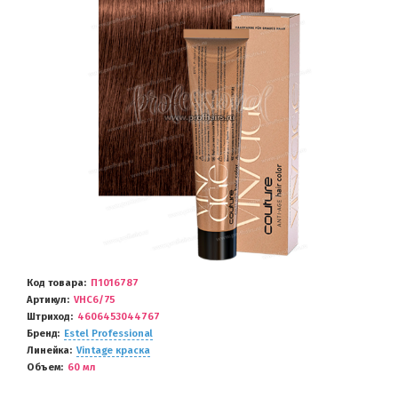
Код товара
П1016787
Артикул
VHC6/75
Штриход
4606453044767
Бренд
Estel Professional
Линейка
Vintage краска
Объем
60 мл