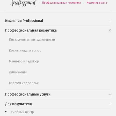
Профессиональная косметика
Косметика для волос
.
.
Подарочные наборы
Проверь свою накопительную скидку
Компания Professional
Книги и статьи
Профессиональная косметика
Обучающее видео
Инструмент и принадлежности
Косметика для волос
Маникюр и педикюр
Для мужчин
Красота и здоровье
Профессиональные услуги
Для покупателя
Учебный центр