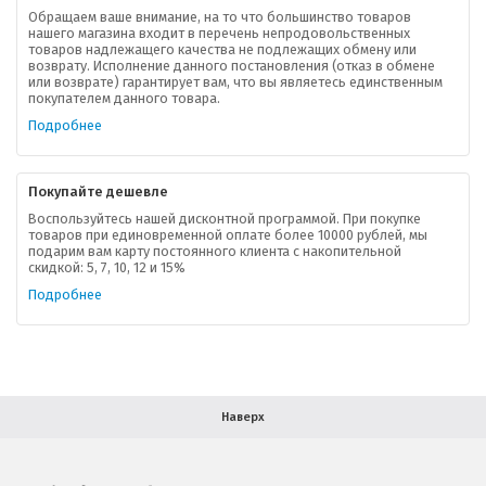
Обращаем ваше внимание, на то что большинство товаров
нашего магазина входит в перечень непродовольственных
товаров надлежащего качества не подлежащих обмену или
возврату. Исполнение данного постановления (отказ в обмене
О компании
или возврате) гарантирует вам, что вы являетесь единственным
покупателем данного товара.
Ваша скидка
Подробнее
Контактная информация
Покупайте дешевле
Доставка
Воспользуйтесь нашей дисконтной программой. При покупке
товаров при единовременной оплате более 10000 рублей, мы
подарим вам карту постоянного клиента с накопительной
В помощь покупателю
скидкой: 5, 7, 10, 12 и 15%
Подробнее
Форма обратной связи
Как купить
Салон красоты в Москве
Вакансии
Палитра красок для волос
Наверх
Салоны красоты в Иваново
Новинки профессиональной косметики