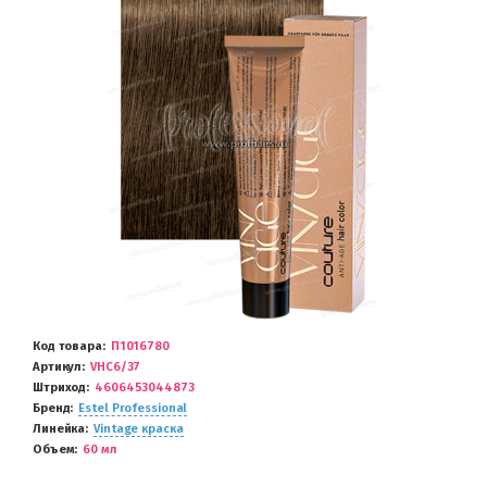
Код товара
П1016780
Артикул
VHC6/37
Штриход
4606453044873
Бренд
Estel Professional
Линейка
Vintage краска
Объем
60 мл