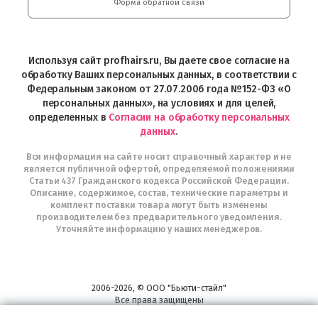
и
Форма обратной связи
Интернет-
магазин
Profhairs.ru
в
Используя сайт profhairs.ru, Вы даете свое согласие на
Telegram
обработку Ваших персональных данных, в соответствии с
Федеральным законом от 27.07.2006 года №152-ФЗ «О
персональных данных», на условиях и для целей,
определенных в
Согласии на обработку персональных
данных
.
Вся информация на сайте носит справочный характер и не
является публичной офертой, определяемой положениями
Статьи 437 Гражданского кодекса Российской Федерации.
Описание, содержимое, состав, технические параметры и
комплект поставки товара могут быть изменены
производителем без предварительного уведомления.
Уточняйте информацию у наших менеджеров.
2006-2026, © ООО "Бьюти-стайл"
Все права защищены
www.profhairs.ru