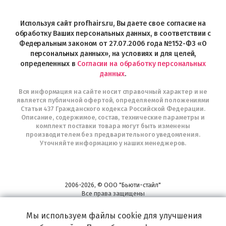
магазин
Profhairs.ru
в
Используя сайт profhairs.ru, Вы даете свое согласие на
Telegram
обработку Ваших персональных данных, в соответствии с
Федеральным законом от 27.07.2006 года №152-ФЗ «О
персональных данных», на условиях и для целей,
определенных в
Согласии на обработку персональных
данных
.
Вся информация на сайте носит справочный характер и не
является публичной офертой, определяемой положениями
Статьи 437 Гражданского кодекса Российской Федерации.
Описание, содержимое, состав, технические параметры и
комплект поставки товара могут быть изменены
производителем без предварительного уведомления.
Уточняйте информацию у наших менеджеров.
2006-2026, © ООО "Бьюти-стайл"
Все права защищены
www.profhairs.ru
Мы используем файлы cookie для улучшения
Широкий выбор инструментов, аксессуаров и принадлежностей для
воплощения