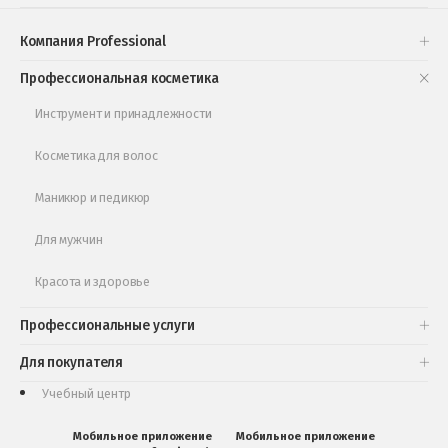
Проверь свою накопительную скидку
Компания Professional
Книги и статьи
Профессиональная косметика
Обучающее видео
Инструмент и принадлежности
Косметика для волос
Маникюр и педикюр
Для мужчин
Красота и здоровье
Профессиональные услуги
Для покупателя
Учебный центр
Мобильное приложение
Мобильное приложение