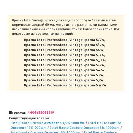
Краску Estel Vintage Краска для седых волос 5/74 Светлый шатен
коричнево-медный 60 мл. могут искать различными вариантами
написания значений Уровня глубины тона и Направления тона. Вот
некоторые из возможных написаний:
Краска Estel Professional Vintage краска 5/74
Краска Estel Professional Vintage краска 5\74
Краска Estel Professional Vintage краска 5:74
Краска Estel Professional Vintage краска 5-74
Краска Estel Professional Vintage краска 5_74
Краска Estel Professional Vintage краска 5+74
Краска Estel Professional Vintage краска 5=74
Краска Estel Professional Vintage краска 5.74
Краска Estel Professional Vintage краска 5,74
Краска Estel Professional Vintage краска 5 и 74
Штрихкод
4606453068619
Сопутствующие товары
Estel Haute Couture Активатор 1,5% 1000 мл.
/
Estel Haute Couture
Оксигент 12% 900 мл.
/
Estel Haute Couture Оксигент 3% 1000 мл.
/
Estel Haute Couture Оксигент 6% 1000 мл.
/
Estel Haute Couture