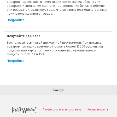
товаров надлежащего качества не подлежащих обмену или
возврату. Исполнение данного постановления (отказ в обмене
О компании
или возврате) гарантирует вам, что вы являетесь единственным
покупателем данного товара.
Ваша скидка
Подробнее
Контактная информация
Покупайте дешевле
Доставка
Воспользуйтесь нашей дисконтной программой. При покупке
товаров при единовременной оплате более 10000 рублей, мы
подарим вам карту постоянного клиента с накопительной
В помощь покупателю
скидкой: 5, 7, 10, 12 и 15%
Подробнее
Форма обратной связи
Как купить
Салон красоты в Москве
Вакансии
Палитра красок для волос
Наверх
Салоны красоты в Иваново
Новинки профессиональной косметики
Профессиональная косметика
Косметика для волос
.
.
Подарочные наборы