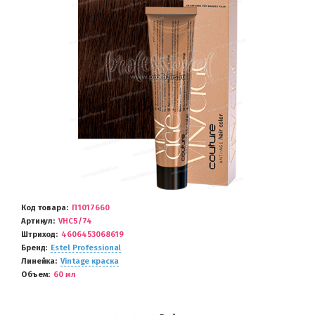
Код товара
П1017660
Артикул
VHC5/74
Штриход
4606453068619
Бренд
Estel Professional
Линейка
Vintage краска
Объем
60 мл