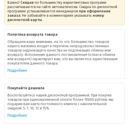
Важно!
Скидки
по большинству маркетинговых программ
рассчитываются на сайте автоматически. Скидка по дисконтной
программе устанавливается менеджером
при оформлении
заказа
. Не забывайте в комментариях указывать
номер
дисконтной карты
.
Политика возврата товара
Обращаем ваше внимание, на то что большинство товаров
нашего магазина входит в перечень непродовольственных
товаров надлежащего качества не подлежащих обмену или
возврату. Исполнение данного постановления (отказ в обмене
О компании
или возврате) гарантирует вам, что вы являетесь единственным
покупателем данного товара.
Ваша скидка
Подробнее
Контактная информация
Покупайте дешевле
Доставка
Воспользуйтесь нашей дисконтной программой. При покупке
товаров при единовременной оплате более 10000 рублей, мы
подарим вам карту постоянного клиента с накопительной
В помощь покупателю
скидкой: 5, 7, 10, 12 и 15%
Подробнее
Форма обратной связи
Как купить