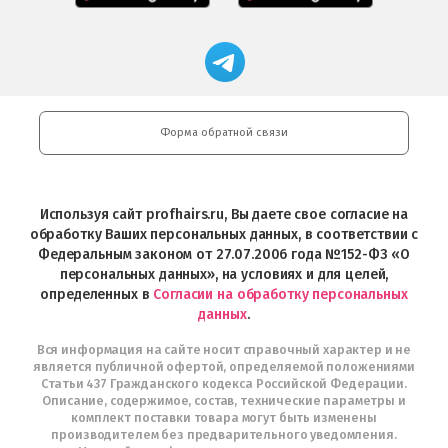
в
Салоны
App
FRESHMAN
App
Professional
Store
в
Магазин
Store
загрузить
Google
профессиональной
в
Play
косметики
Google
Professional
Play
и
Форма обратной связи
Интернет-
магазин
Profhairs.ru
в
Используя сайт profhairs.ru, Вы даете свое согласие на
Telegram
обработку Ваших персональных данных, в соответствии с
Федеральным законом от 27.07.2006 года №152-ФЗ «О
персональных данных», на условиях и для целей,
определенных в
Согласии на обработку персональных
данных
.
Вся информация на сайте носит справочный характер и не
является публичной офертой, определяемой положениями
Статьи 437 Гражданского кодекса Российской Федерации.
Описание, содержимое, состав, технические параметры и
комплект поставки товара могут быть изменены
производителем без предварительного уведомления.