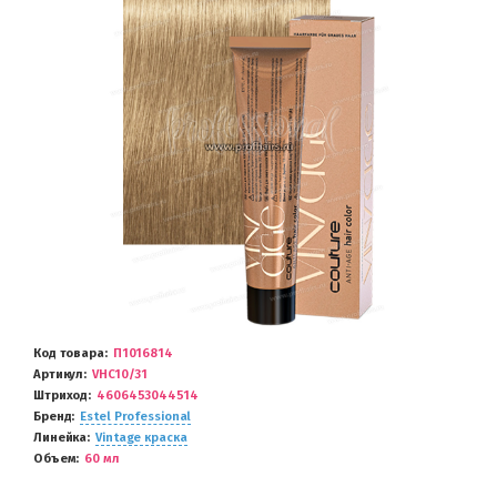
Код товара
П1016814
Артикул
VHC10/31
Штриход
4606453044514
Бренд
Estel Professional
Линейка
Vintage краска
Объем
60 мл