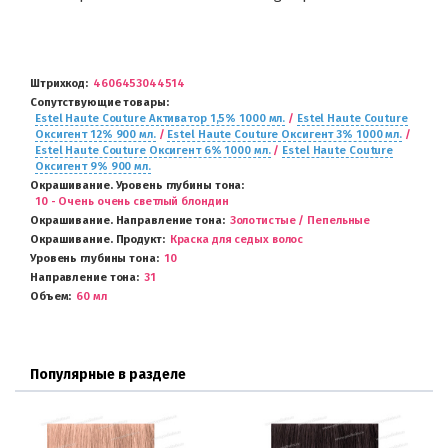
Штрихкод
4606453044514
Сопутствующие товары
Estel Haute Couture Активатор 1,5% 1000 мл.
/
Estel Haute Couture
Оксигент 12% 900 мл.
/
Estel Haute Couture Оксигент 3% 1000 мл.
/
Estel Haute Couture Оксигент 6% 1000 мл.
/
Estel Haute Couture
Оксигент 9% 900 мл.
Окрашивание. Уровень глубины тона
10 - Очень очень светлый блондин
Окрашивание. Направление тона
Золотистые / Пепельные
Окрашивание. Продукт
Краска для седых волос
Уровень глубины тона
10
Направление тона
31
Объем
60 мл
Популярные в разделе