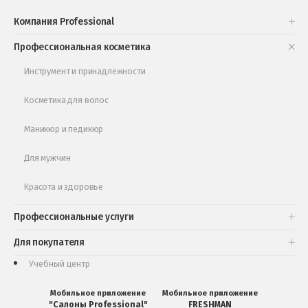
Проверь свою накопительную скидку
Компания Professional
Книги и статьи
Профессиональная косметика
Обучающее видео
Инструмент и принадлежности
Косметика для волос
Маникюр и педикюр
Для мужчин
Красота и здоровье
Профессиональные услуги
Для покупателя
Учебный центр
Мобильное приложение
Мобильное приложение
"Салоны Professional"
FRESHMAN