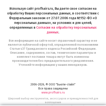
Profhairs.ru
в
Используя сайт profhairs.ru, Вы даете свое согласие на
Telegram
обработку Ваших персональных данных, в соответствии с
Федеральным законом от 27.07.2006 года №152-ФЗ «О
персональных данных», на условиях и для целей,
определенных в
Согласии на обработку персональных
данных
.
Вся информация на сайте носит справочный характер и не
является публичной офертой, определяемой положениями
Статьи 437 Гражданского кодекса Российской Федерации.
Описание, содержимое, состав, технические параметры и
комплект поставки товара могут быть изменены
производителем без предварительного уведомления.
Уточняйте информацию у наших менеджеров.
2006-2026, © ООО "Бьюти-стайл"
Все права защищены
www.profhairs.ru
Широкий выбор инструментов, аксессуаров и принадлежностей для
воплощения