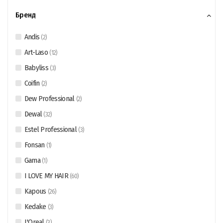
Бренд
Andis
(
2
)
Art-Laso
(
12
)
Babyliss
(
3
)
Coifin
(
2
)
Dew Professional
(
2
)
Dewal
(
32
)
Estel Professional
(
3
)
Fonsan
(
1
)
Gama
(
1
)
I LOVE MY HAIR
(
60
)
Kapous
(
26
)
Kedake
(
3
)
L'Oreal
(
3
)