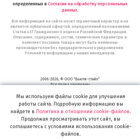
определенных в
Согласии на обработку персональных
данных
.
Вся информация на сайте носит справочный характер и не
является публичной офертой, определяемой положениями
Статьи 437 Гражданского кодекса Российской Федерации.
Описание, содержимое, состав, технические параметры и
комплект поставки товара могут быть изменены
производителем без предварительного уведомления.
Уточняйте информацию у наших менеджеров.
2006-2026, © ООО "Бьюти-стайл"
Все права защищены
www.profhairs.ru
Мы используем файлы cookie для улучшения
Широкий выбор инструментов, аксессуаров и принадлежностей для
воплощения
работы сайта. Подробную информацию вы
самых изысканных и необычных идей по созданию Вашего образа и стиля.
найдете в
Политика в отношении cookie-файлов
.
Продолжая просматривать этот сайт, вы
соглашаетесь с условиями использования cookie-
файлов.