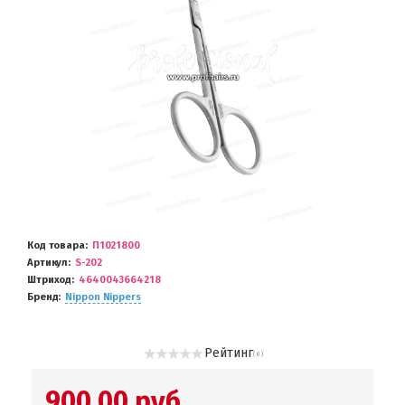
Код товара
П1021800
Артикул
S-202
Штриход
4640043664218
Бренд
Nippon Nippers
Рейтинг
( 0 )
900.00 руб