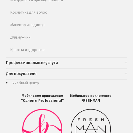
Косметика для волос
Маникюр и педикюр
Для мужчин
Красота и здоровье
Профессиональные услуги
Для покупателя
Учебный центр
Мобильное приложение
Мобильное приложение
"Салоны Professional"
FRESHMAN
Мобильное
Мобильное
приложение
приложение
Салоны
FRESHMAN
Professional
в
загрузить
Google