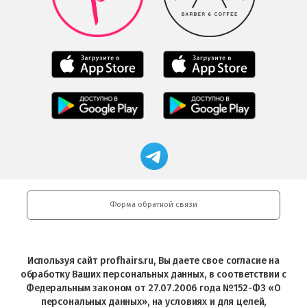
в
Play
Google
Play
Мобильное
Мобильное
приложение
приложение
Салоны
Freshman
Professional
Мобильное
загрузить
Мобильное
загрузить
приложение
в
приложение
в
Салоны
App
FRESHMAN
App
Professional
Store
в
Магазин
Store
загрузить
Google
профессиональной
в
Play
косметики
Google
Professional
Play
и
Форма обратной связи
Интернет-
магазин
Profhairs.ru
в
Используя сайт profhairs.ru, Вы даете свое согласие на
Telegram
обработку Ваших персональных данных, в соответствии с
Федеральным законом от 27.07.2006 года №152-ФЗ «О
персональных данных», на условиях и для целей,