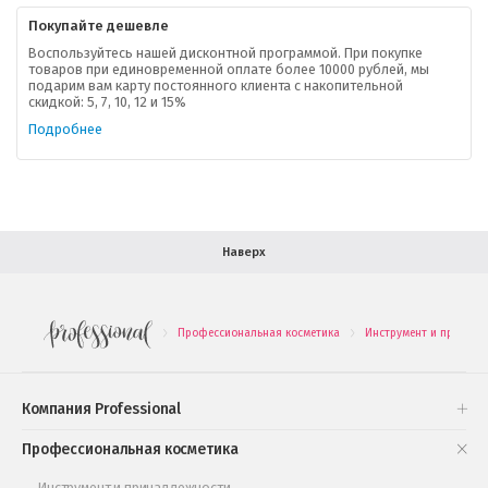
Покупайте дешевле
Доставка
Воспользуйтесь нашей дисконтной программой. При покупке
товаров при единовременной оплате более 10000 рублей, мы
подарим вам карту постоянного клиента с накопительной
В помощь покупателю
скидкой: 5, 7, 10, 12 и 15%
Подробнее
Форма обратной связи
Как купить
Салон красоты в Москве
Вакансии
Палитра красок для волос
Наверх
Салоны красоты в Иваново
Новинки профессиональной косметики
Профессиональная косметика
Инструмент и принадл
.
.
Подарочные наборы
Проверь свою накопительную скидку
Компания Professional
Книги и статьи
Профессиональная косметика
Обучающее видео
Инструмент и принадлежности