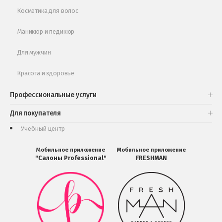
Косметика для волос
Маникюр и педикюр
Для мужчин
Красота и здоровье
Профессиональные услуги
Для покупателя
Учебный центр
Мобильное приложение
Мобильное приложение
"Салоны Professional"
FRESHMAN
Мобильное
Мобильное
приложение
приложение
Салоны
FRESHMAN
Professional
в
загрузить
Google
в
Play