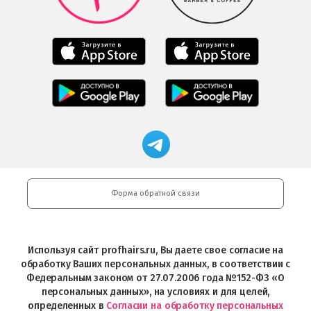
Google
Play
Мобильное
Мобильное
приложение
приложение
Салоны
Freshman
Professional
Мобильное
загрузить
Мобильное
загрузить
приложение
в
приложение
в
Салоны
App
FRESHMAN
App
Professional
Store
в
Магазин
Store
загрузить
Google
профессиональной
в
Play
косметики
Google
Professional
Play
и
Форма обратной связи
Интернет-
магазин
Profhairs.ru
в
Используя сайт profhairs.ru, Вы даете свое согласие на
Telegram
обработку Ваших персональных данных, в соответствии с
Федеральным законом от 27.07.2006 года №152-ФЗ «О
персональных данных», на условиях и для целей,
определенных в
Согласии на обработку персональных