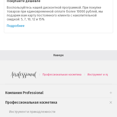
Покупайте дешевле
Доставка
Воспользуйтесь нашей дисконтной программой. При покупке
товаров при единовременной оплате более 10000 рублей, мы
подарим вам карту постоянного клиента с накопительной
В помощь покупателю
скидкой: 5, 7, 10, 12 и 15%
Подробнее
Форма обратной связи
Как купить
Салон красоты в Москве
Вакансии
Палитра красок для волос
Наверх
Салоны красоты в Иваново
Новинки профессиональной косметики
Профессиональная косметика
Инструмент и принадл
.
.
Подарочные наборы
Проверь свою накопительную скидку
Компания Professional
Книги и статьи
Профессиональная косметика
Обучающее видео
Инструмент и принадлежности