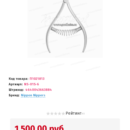
Код товара
П1021813
Артикул
NS-01S-6
Штриход
4640043663884
Бренд
Nippon Nippers
Рейтинг
( 0 )
1 500.00 руб