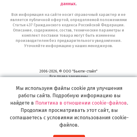
данных
.
Вся информация на сайте носит справочный характер и не
является публичной офертой, определяемой положениями
Статьи 437 Гражданского кодекса Российской Федерации.
Описание, содержимое, состав, технические параметры и
комплект поставки товара могут быть изменены
производителем без предварительного уведомления.
Уточняйте информацию у наших менеджеров.
2006-2026, © ООО "Бьюти-стайл"
Все права защищены
www.profhairs.ru
Мы используем файлы cookie для улучшения
Широкий выбор инструментов, аксессуаров и принадлежностей для
воплощения
работы сайта. Подробную информацию вы
самых изысканных и необычных идей по созданию Вашего образа и стиля.
найдете в
Политика в отношении cookie-файлов
.
Продолжая просматривать этот сайт, вы
соглашаетесь с условиями использования cookie-
файлов.