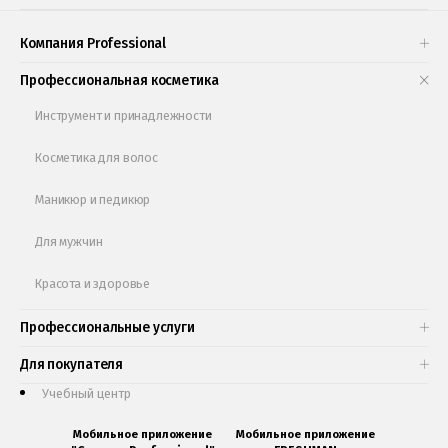
Проверь свою накопительную скидку
Компания Professional
Книги и статьи
Профессиональная косметика
Обучающее видео
Инструмент и принадлежности
Косметика для волос
Маникюр и педикюр
Для мужчин
Красота и здоровье
Профессиональные услуги
Для покупателя
Учебный центр
Мобильное приложение
Мобильное приложение