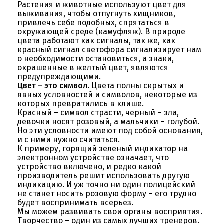
Растения и животные используют цвет для
выживания, чтобы отпугнуть хищников,
привлечь себе подобных, спрятаться в
окружающей среде (камуфляж). В природе
цвета работают как сигналы, так же, как
красный сигнал светофора сигнализирует нам
о необходимости остановиться, а знаки,
окрашенные в желтый цвет, являются
предупреждающими.
Цвет – это символ.
Цвета полны скрытых и
явных условностей и символов, некоторые из
которых превратились в клише.
Красный – символ страсти, черный – зла,
девочки носят розовый, а мальчики – голубой.
Но эти условности имеют под собой основания,
и с ними нужно считаться.
К примеру, горящий зеленый индикатор на
электронном устройстве означает, что
устройство включено, и редко какой
производитель решит использовать другую
индикацию. И уж точно ни один полицейский
не станет носить розовую форму – его трудно
будет воспринимать всерьез.
Мы можем развивать свои органы восприятия.
Творчество – один из самых лучших тренеров.