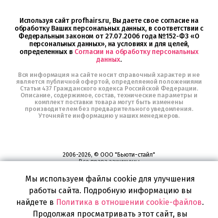
в
Telegram
Используя сайт profhairs.ru, Вы даете свое согласие на
обработку Ваших персональных данных, в соответствии с
Федеральным законом от 27.07.2006 года №152-ФЗ «О
персональных данных», на условиях и для целей,
определенных в
Согласии на обработку персональных
данных
.
Вся информация на сайте носит справочный характер и не
является публичной офертой, определяемой положениями
Статьи 437 Гражданского кодекса Российской Федерации.
Описание, содержимое, состав, технические параметры и
комплект поставки товара могут быть изменены
производителем без предварительного уведомления.
Уточняйте информацию у наших менеджеров.
2006-2026, © ООО "Бьюти-стайл"
Все права защищены
www.profhairs.ru
Мы используем файлы cookie для улучшения
Широкий выбор инструментов, аксессуаров и принадлежностей для
воплощения
работы сайта. Подробную информацию вы
самых изысканных и необычных идей по созданию Вашего образа и стиля.
найдете в
Политика в отношении cookie-файлов
.
Продолжая просматривать этот сайт, вы