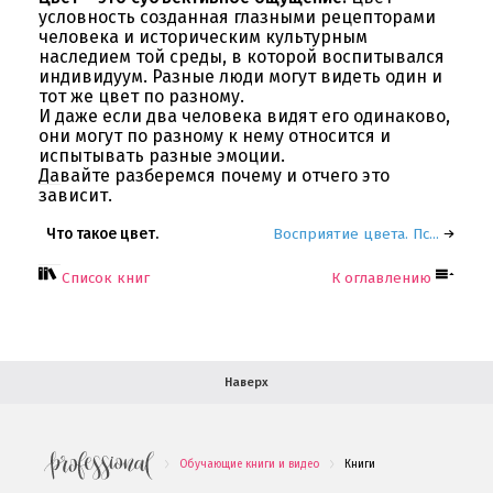
условность созданная глазными рецепторами
О компании
человека и историческим культурным
наследием той среды, в которой воспитывался
индивидуум. Разные люди могут видеть один и
Ваша скидка
тот же цвет по разному.
И даже если два человека видят его одинаково,
Контактная информация
они могут по разному к нему относится и
испытывать разные эмоции.
Доставка
Давайте разберемся почему и отчего это
зависит.
В помощь покупателю
Что такое цвет.
Восприятие цвета. Пс...
Форма обратной связи
Список книг
К оглавлению
Как купить
Салон красоты в Москве
Вакансии
Палитра красок для волос
Наверх
Салоны красоты в Иваново
Новинки профессиональной косметики
Обучающие книги и видео
Книги
.
.
Подарочные наборы