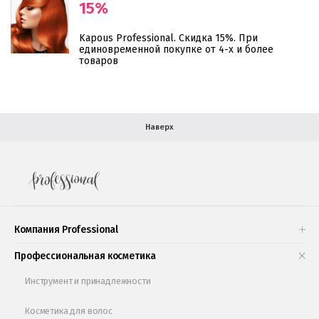
15%
В помощь покупателю
Kapous Professional. Скидка 15%. При
Форма обратной связи
единовременной покупке от 4-х и более
товаров
Как купить
Салон красоты в Москве
Вакансии
Палитра красок для волос
Наверх
Салоны красоты в Иваново
Новинки профессиональной косметики
Подарочные наборы
Проверь свою накопительную скидку
Компания Professional
Книги и статьи
Профессиональная косметика
Обучающее видео
Инструмент и принадлежности
Косметика для волос