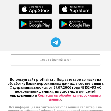
Мобильное
Мобильное
приложение
приложение
Салоны
Freshman
Professional
загрузить
Мобильное
Мобильное
загрузить
в
приложение
приложение
в
App
Салоны
FRESHMAN
App
Store
Professional
в
Store
загрузить
Google
Магазин
в
Play
профессиональной
Google
косметики
Play
Professional
и
Интернет-
Форма обратной связи
магазин
Profhairs.ru
в
Telegram
Используя сайт profhairs.ru, Вы даете свое согласие на
обработку Ваших персональных данных, в соответствии с
Федеральным законом от 27.07.2006 года №152-ФЗ «О
персональных данных», на условиях и для целей,
определенных в
Согласии на обработку персональных
данных
.
Вся информация на сайте носит справочный характер и не
является публичной офертой, определяемой положениями