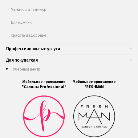
Маникюр и педикюр
Для мужчин
Красота и здоровье
Профессиональные услуги
Для покупателя
Учебный центр
Мобильное приложение
Мобильное приложение
"Салоны Professional"
FRESHMAN
Мобильное
Мобильное
приложение
приложение
Салоны
FRESHMAN
Professional
в
загрузить
Google
в
Play
Google
Play