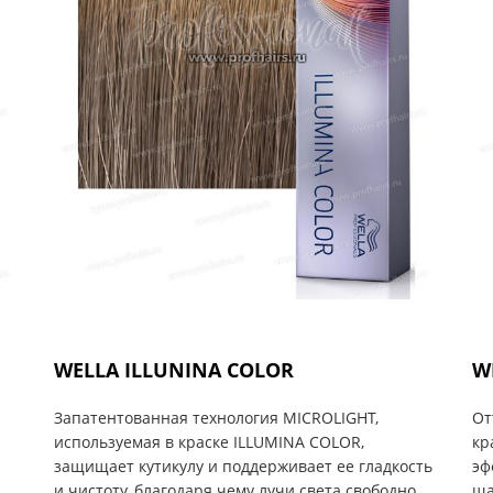
WELLA ILLUNINA COLOR
W
Запатентованная технология MICROLIGHT,
От
используемая в краске ILLUMINA COLOR,
кр
защищает кутикулу и поддерживает ее гладкость
эф
и чистоту, благодаря чему лучи света свободно
ща