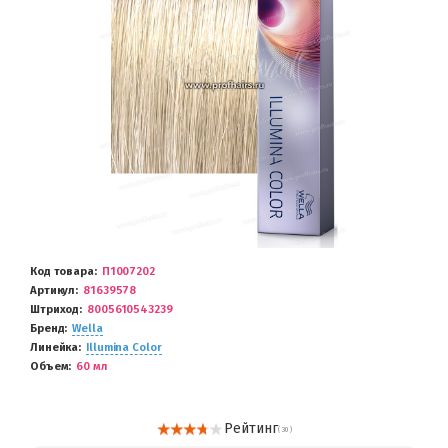
Код товара
П1007202
Артикул
81639578
Штриход
8005610543239
Бренд
Wella
Линейка
Illumina Color
Объем
60 мл
Рейтинг
( 30 )