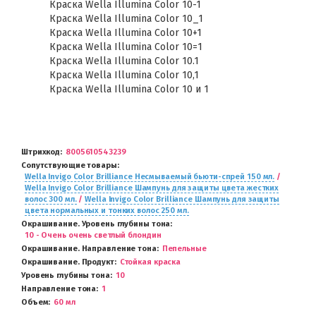
Краска Wella Illumina Color 10-1
Краска Wella Illumina Color 10_1
Краска Wella Illumina Color 10+1
Краска Wella Illumina Color 10=1
Краска Wella Illumina Color 10.1
Краска Wella Illumina Color 10,1
Краска Wella Illumina Color 10 и 1
Штрихкод
8005610543239
Сопутствующие товары
Wella Invigo Color Brilliance Несмываемый бьюти-спрей 150 мл.
/
Wella Invigo Color Brilliance Шампунь для защиты цвета жестких
волос 300 мл.
/
Wella Invigo Color Brilliance Шампунь для защиты
цвета нормальных и тонких волос 250 мл.
Окрашивание. Уровень глубины тона
10 - Очень очень светлый блондин
Окрашивание. Направление тона
Пепельные
Окрашивание. Продукт
Стойкая краска
Уровень глубины тона
10
Направление тона
1
Объем
60 мл