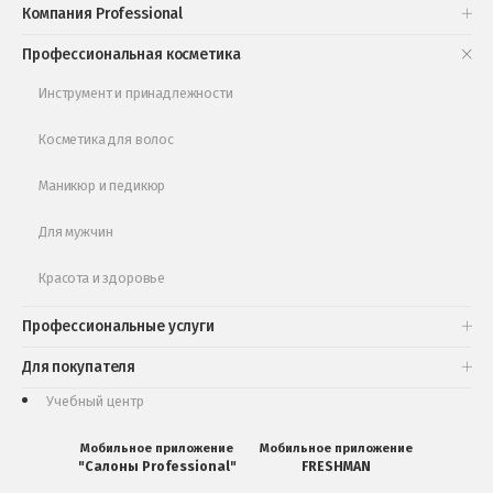
Компания Professional
Книги и статьи
Профессиональная косметика
Обучающее видео
Инструмент и принадлежности
Косметика для волос
Маникюр и педикюр
Для мужчин
Красота и здоровье
Профессиональные услуги
Для покупателя
Учебный центр
Мобильное приложение
Мобильное приложение
"Салоны Professional"
FRESHMAN