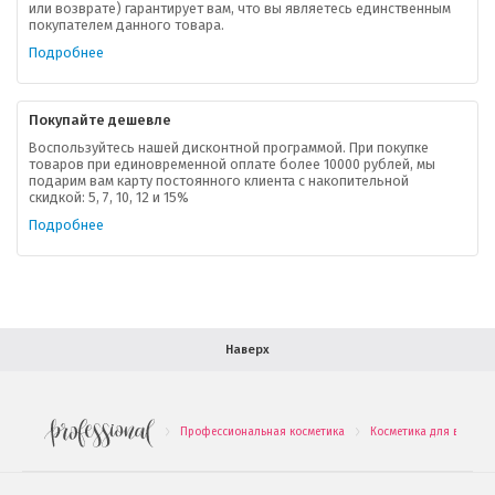
или возврате) гарантирует вам, что вы являетесь единственным
покупателем данного товара.
Ваша скидка
Подробнее
Контактная информация
Покупайте дешевле
Доставка
Воспользуйтесь нашей дисконтной программой. При покупке
товаров при единовременной оплате более 10000 рублей, мы
подарим вам карту постоянного клиента с накопительной
В помощь покупателю
скидкой: 5, 7, 10, 12 и 15%
Подробнее
Форма обратной связи
Как купить
Салон красоты в Москве
Вакансии
Палитра красок для волос
Наверх
Салоны красоты в Иваново
Новинки профессиональной косметики
Профессиональная косметика
Косметика для волос
.
.
Подарочные наборы
Проверь свою накопительную скидку