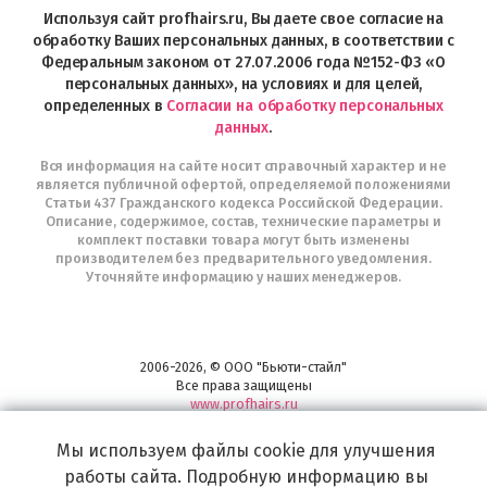
в
Используя сайт profhairs.ru, Вы даете свое согласие на
Telegram
обработку Ваших персональных данных, в соответствии с
Федеральным законом от 27.07.2006 года №152-ФЗ «О
персональных данных», на условиях и для целей,
определенных в
Согласии на обработку персональных
данных
.
Вся информация на сайте носит справочный характер и не
является публичной офертой, определяемой положениями
Статьи 437 Гражданского кодекса Российской Федерации.
Описание, содержимое, состав, технические параметры и
комплект поставки товара могут быть изменены
производителем без предварительного уведомления.
Уточняйте информацию у наших менеджеров.
2006-2026, © ООО "Бьюти-стайл"
Все права защищены
www.profhairs.ru
Широкий выбор инструментов, аксессуаров и принадлежностей для
Мы используем файлы cookie для улучшения
воплощения
самых изысканных и необычных идей по созданию Вашего образа и стиля.
работы сайта. Подробную информацию вы