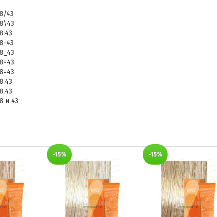
8/43
8\43
8:43
8-43
8_43
8+43
8=43
8.43
8,43
8 и 43
-15%
-15%