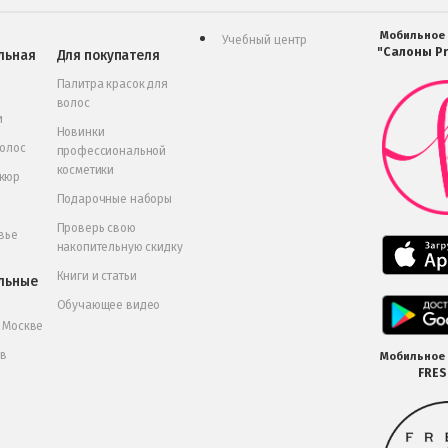
Мобильное
Учебный центр
"Салоны Pr
льная
Для покупателя
Палитра красок для
волос
и
Новинки
волос
профессиональной
косметики
икюр
Подарочные наборы
Проверь свою
вье
накопительную скидку
Книги и статьи
льные
Обучающее видео
в Москве
 в
Мобильное
FRE