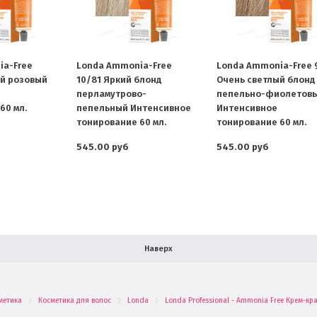
ia-Free
Londa Ammonia-Free
Londa Ammonia-Free 
й розовый
10/81 Яркий блонд
Очень светлый блонд
перламутрово-
пепельно-фиолетов
60 мл.
пепельный Интенсивное
Интенсивное
тонирование 60 мл.
тонирование 60 мл.
545.00 руб
545.00 руб
Наверх
метика
Косметика для волос
Londa
Londa Professional - Ammonia Free Крем-к
.
.
.