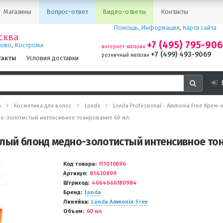
Магазины
Вопрос-ответ
Видео-ответы
Контакты
Помощь
,
Информация
,
Карта сайта
сква
+7 (495) 795-90
,
ново
Кострома
интернет-магазин
+7 (499) 493-9069
розничный магазин
такты
Условия доставки
а
Косметика для волос
Londa
Londa Professional - Ammonia Free Крем
но-золотистый интенсивное тонирование 60 мл.
тлый блонд медно-золотистый интенсивное тон
Код товара
П1010896
Артикул
81630899
Штриход
4064666180984
Бренд
Londa
Линейка
Londa Ammonia-Free
Объем
60 мл