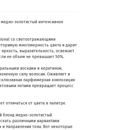
д медно-золотистый интенсивное
sional со светоотражающими
овторимую многомерность цвета и дарит
 яркость, выразительность, освежает
сли ее объем не превышает 50%.
уральными восками и кератином,
изненную силу волосам. Оживляет и
ксклюзивная парфюмерная композиция
ктовыми нотами превращает процесс
т отличаться от цвета в палитре.
ый блонд медно-золотистый
искать различными вариантами
а и Направления тона. Вот некоторые