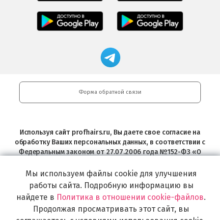
Салоны
Freshman
Professional
Мобильное
загрузить
Мобильное
загрузить
приложение
в
приложение
в
Салоны
App
FRESHMAN
App
Professional
Store
в
Магазин
Store
загрузить
Google
профессиональной
в
Play
косметики
Google
Professional
Play
и
Форма обратной связи
Интернет-
магазин
Profhairs.ru
в
Используя сайт profhairs.ru, Вы даете свое согласие на
Telegram
обработку Ваших персональных данных, в соответствии с
Федеральным законом от 27.07.2006 года №152-ФЗ «О
персональных данных», на условиях и для целей,
определенных в
Согласии на обработку персональных
Мы используем файлы cookie для улучшения
данных
.
работы сайта. Подробную информацию вы
найдете в
Политика в отношении cookie-файлов
.
Вся информация на сайте носит справочный характер и не
является публичной офертой, определяемой положениями
Продолжая просматривать этот сайт, вы
Статьи 437 Гражданского кодекса Российской Федерации.