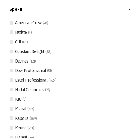
Бренд
American Crew
(
48
)
Batiste
(
3
)
CHI
(
60
)
Constant Delight
(
88
)
Davines
(
121
)
Dew Professional
(
51
)
Estel Professional
(
1724
)
Hadat Cosmetics
(
26
)
K18
(
8
)
Kaaral
(
315
)
Kapous
(
369
)
Keune
(
211
)
L'Oreal
(
448
)