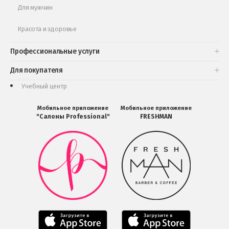
Для мужчин
Красота и здоровье
Профессиональные услуги
Для покупателя
Учебный центр
Мобильное приложение
Мобильное приложение
"Салоны Professional"
FRESHMAN
Мобильное
Мобильное
приложение
приложение
Салоны
FRESHMAN
Professional
в
загрузить
Google
в
Play
Google
Play
Мобильное
Мобильное
приложение
приложение