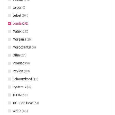
La'dor
(
7
)
Lebel
(
394
)
Londa
(
256
)
Matrix
(
297
)
Morgan's
(
20
)
MoroccanOil
(
77
)
Ollin
(
281
)
Proraso
(
10
)
Revlon
(
381
)
Schwarzkopf
(
102
)
System 4
(
26
)
TEFIA
(
259
)
TIGI Bed Head
(
53
)
Wella
(
426
)