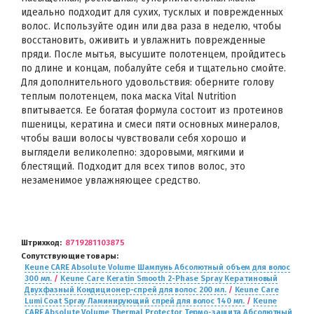
идеально подходит для сухих, тусклых и поврежденных
волос. Используйте один или два раза в неделю, чтобы
восстановить, оживить и увлажнить поврежденные
пряди. После мытья, высушите полотенцем, пройдитесь
по длине и концам, побалуйте себя и тщательно смойте.
Для дополнительного удовольствия: оберните голову
теплым полотенцем, пока маска Vital Nutrition
впитывается. Ее богатая формула состоит из протеинов
пшеницы, кератина и смеси пяти основных минералов,
чтобы ваши волосы чувствовали себя хорошо и
выглядели великолепно: здоровыми, мягкими и
блестящий. Подходит для всех типов волос, это
незаменимое увлажняющее средство.
Штрихкод
8719281103875
Сопутствующие товары
Keune CARE Absolute Volume Шампунь Абсолютный объем для волос
300 мл.
/
Keune Care Keratin Smooth 2-Phase Spray Кератиновый
Двухфазный Кондиционер-спрей для волос 200 мл.
/
Keune Care
Lumi Coat Spray Ламинирующий спрей для волос 140 мл.
/
Keune
CARE Absolute Volume Thermal Protector Термо-защита Абсолютный