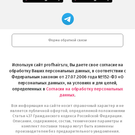
в
Салоны
App
FRESHMAN
App
Professional
Store
в
Магазин
Store
загрузить
Google
профессиональной
в
Play
косметики
Google
Professional
Play
и
Форма обратной связи
Интернет-
магазин
Profhairs.ru
в
Используя сайт profhairs.ru, Вы даете свое согласие на
Telegram
обработку Ваших персональных данных, в соответствии с
Федеральным законом от 27.07.2006 года №152-ФЗ «О
персональных данных», на условиях и для целей,
определенных в
Согласии на обработку персональных
данных
.
Вся информация на сайте носит справочный характер и не
является публичной офертой, определяемой положениями
Статьи 437 Гражданского кодекса Российской Федерации.
Описание, содержимое, состав, технические параметры и
комплект поставки товара могут быть изменены
производителем без предварительного уведомления.