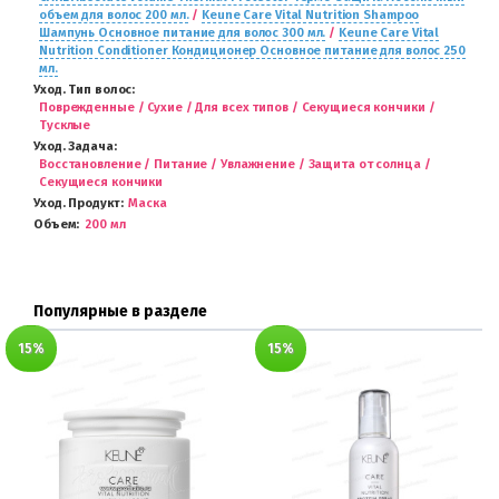
объем для волос 200 мл.
/
Keune Care Vital Nutrition Shampoo
Шампунь Основное питание для волос 300 мл.
/
Keune Care Vital
Nutrition Conditioner Кондиционер Основное питание для волос 250
мл.
Уход. Тип волос
Поврежденные / Сухие / Для всех типов / Секущиеся кончики /
Тусклые
Уход. Задача
Восстановление / Питание / Увлажнение / Защита от солнца /
Секущиеся кончики
Уход. Продукт
Маска
Объем
200 мл
Популярные в разделе
15%
15%