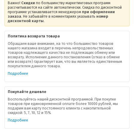
Важно!
Скидки
по большинству маркетинговых программ
рассчитываются на сайте автоматически. Скидка по дисконтной
программе устанавливается менеджером
при оформлении
заказа
. Не забывайте в комментариях указывать
номер
дисконтной карты
.
Политика возврата товара
Обращаем ваше внимание, на то что большинство товаров
нашего магазина входит в перечень непродовольственных
товаров надлежащего качества не подлежащих обмену или
возврату. Исполнение данного постановления (отказ в обмене
О компании
или возврате) гарантирует вам, что вы являетесь единственным
покупателем данного товара.
Ваша скидка
Подробнее
Контактная информация
Покупайте дешевле
Доставка
Воспользуйтесь нашей дисконтной программой. При покупке
товаров при единовременной оплате более 10000 рублей, мы
подарим вам карту постоянного клиента с накопительной
В помощь покупателю
скидкой: 5, 7, 10, 12 и 15%
Подробнее
Форма обратной связи
Как купить