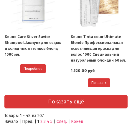
Keune Care Silver Savior
Keune Tinta color Ultimate
Shampoo Шампунь для седых
Blonde Профессиональная
и холодных оттенков блонд
осветляющая краска для
О компании
1000 мл.
волос 1000 Специальный
натуральный блондин 60 мл.
Ваша скидка
Подробнее
1 520.00 руб
Контактная информация
Показать
Доставка
В помощь покупателю
Показать ещё
Форма обратной связи
Товары 1 - 48 из 207
Начало | Пред. |
1
2
3
4
5
|
След.
|
Конец
Как купить