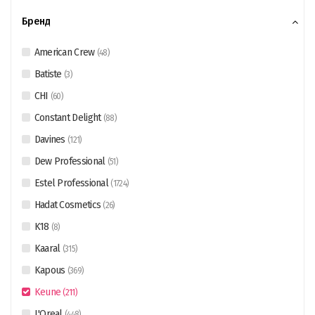
Бренд
American Crew
(
48
)
Batiste
(
3
)
CHI
(
60
)
Constant Delight
(
88
)
Davines
(
121
)
Dew Professional
(
51
)
Estel Professional
(
1724
)
Hadat Cosmetics
(
26
)
K18
(
8
)
Kaaral
(
315
)
Kapous
(
369
)
Keune
(
211
)
L'Oreal
(
448
)