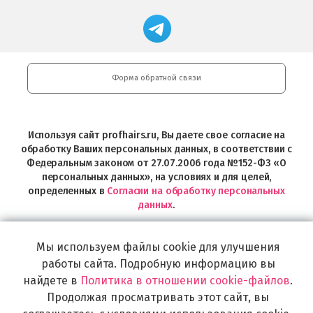
App
Professional
Store
в
Магазин
Store
загрузить
Google
профессиональной
в
Play
косметики
Google
Professional
Play
и
Форма обратной связи
Интернет-
магазин
Profhairs.ru
в
Используя сайт profhairs.ru, Вы даете свое согласие на
Telegram
обработку Ваших персональных данных, в соответствии с
Федеральным законом от 27.07.2006 года №152-ФЗ «О
персональных данных», на условиях и для целей,
определенных в
Согласии на обработку персональных
данных
.
Вся информация на сайте носит справочный характер и не
является публичной офертой, определяемой положениями
Мы используем файлы cookie для улучшения
Статьи 437 Гражданского кодекса Российской Федерации.
работы сайта. Подробную информацию вы
Описание, содержимое, состав, технические параметры и
комплект поставки товара могут быть изменены
найдете в
Политика в отношении cookie-файлов
.
производителем без предварительного уведомления.
Продолжая просматривать этот сайт, вы
Уточняйте информацию у наших менеджеров.