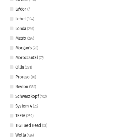
La'dor
(
7
)
Lebel
(
394
)
Londa
(
256
)
Matrix
(
297
)
Morgan's
(
20
)
MoroccanOil
(
77
)
Ollin
(
281
)
Proraso
(
10
)
Revlon
(
381
)
Schwarzkopf
(
102
)
System 4
(
26
)
TEFIA
(
259
)
TIGI Bed Head
(
53
)
Wella
(
426
)