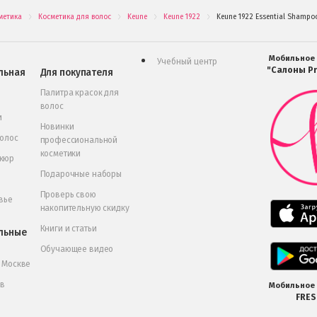
метика
Косметика для волос
Keune
Keune 1922
Keune 1922 Essential Shamp
.
.
.
.
Мобильное
Учебный центр
"Салоны Pr
льная
Для покупателя
Палитра красок для
волос
и
Новинки
волос
профессиональной
косметики
икюр
Подарочные наборы
Проверь свою
вье
накопительную скидку
Книги и статьи
льные
Обучающее видео
в Москве
 в
Мобильное
FRE