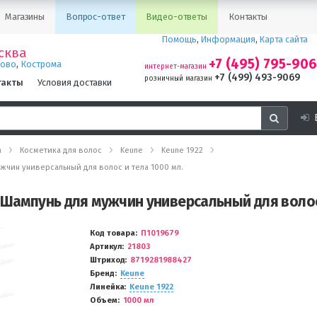
Магазины
Вопрос-ответ
Видео-ответы
Контакты
Помощь
,
Информация
,
Карта сайта
сква
+7 (495) 795-90
,
ново
Кострома
интернет-магазин
+7 (499) 493-9069
розничный магазин
такты
Условия доставки
а
Косметика для волос
Keune
Keune 1922
ужчин универсальный для волос и тела 1000 мл.
 Шампунь для мужчин универсальный для волос
Код товара
П1019679
Артикул
21803
Штриход
8719281988427
Бренд
Keune
Линейка
Keune 1922
Объем
1000 мл