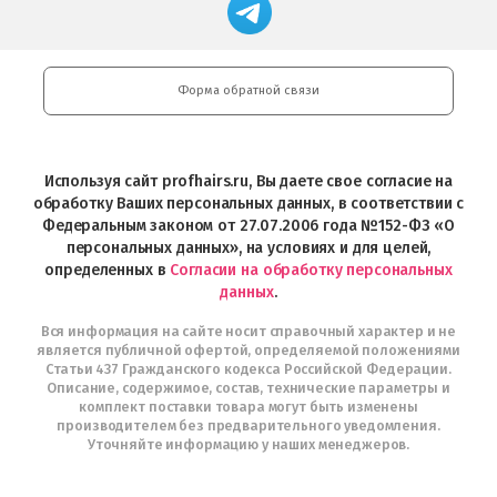
Магазин
Store
загрузить
Google
профессиональной
в
Play
косметики
Google
Professional
Play
и
Форма обратной связи
Интернет-
магазин
Profhairs.ru
в
Используя сайт profhairs.ru, Вы даете свое согласие на
Telegram
обработку Ваших персональных данных, в соответствии с
Федеральным законом от 27.07.2006 года №152-ФЗ «О
персональных данных», на условиях и для целей,
определенных в
Согласии на обработку персональных
данных
.
Вся информация на сайте носит справочный характер и не
является публичной офертой, определяемой положениями
Статьи 437 Гражданского кодекса Российской Федерации.
Описание, содержимое, состав, технические параметры и
комплект поставки товара могут быть изменены
производителем без предварительного уведомления.
Уточняйте информацию у наших менеджеров.