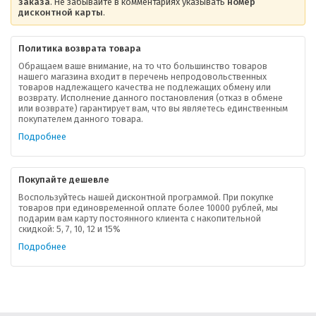
заказа
. Не забывайте в комментариях указывать
номер
дисконтной карты
.
Политика возврата товара
Обращаем ваше внимание, на то что большинство товаров
нашего магазина входит в перечень непродовольственных
товаров надлежащего качества не подлежащих обмену или
возврату. Исполнение данного постановления (отказ в обмене
О компании
или возврате) гарантирует вам, что вы являетесь единственным
покупателем данного товара.
Ваша скидка
Подробнее
Контактная информация
Покупайте дешевле
Доставка
Воспользуйтесь нашей дисконтной программой. При покупке
товаров при единовременной оплате более 10000 рублей, мы
подарим вам карту постоянного клиента с накопительной
В помощь покупателю
скидкой: 5, 7, 10, 12 и 15%
Подробнее
Форма обратной связи
Как купить
Салон красоты в Москве
Вакансии