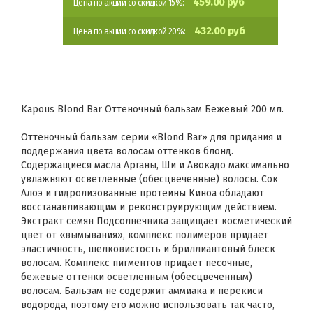
459.00 руб
Цена по акции со скидкой 15%:
432.00 руб
Цена по акции со скидкой 20%:
Kapous Blond Bar Оттеночный бальзам Бежевый 200 мл.
Оттеночный бальзам серии «Blond Bar» для придания и
поддержания цвета волосам оттенков блонд.
Содержащиеся масла Арганы, Ши и Авокадо максимально
увлажняют осветленные (обесцвеченные) волосы. Сок
Алоэ и гидролизованные протеины Киноа обладают
восстанавливающим и реконструирующим действием.
Экстракт семян Подсолнечника защищает косметический
цвет от «вымывания», комплекс полимеров придает
эластичность, шелковистость и бриллиантовый блеск
волосам. Комплекс пигментов придает песочные,
бежевые оттенки осветленным (обесцвеченным)
волосам. Бальзам не содержит аммиака и перекиси
водорода, поэтому его можно использовать так часто,