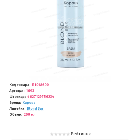
Код товара
П1018600
Артикул
1693
Штриход
4627129756234
Бренд
Kapous
Линейка
Blond Bar
Объем
200 мл
Рейтинг
( 0 )