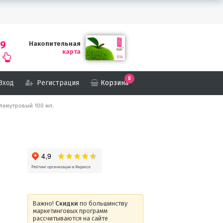
69
Накопительная
карта
0
Вход
Регистрация
Корзина
рламутровый 100 мл.
Важно!
Скидки
по большинству
маркетинговых программ
рассчитываются на сайте