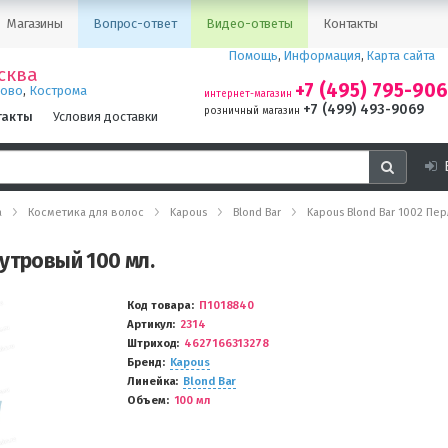
Магазины
Вопрос-ответ
Видео-ответы
Контакты
Помощь
,
Информация
,
Карта сайта
сква
+7 (495) 795-90
,
ново
Кострома
интернет-магазин
+7 (499) 493-9069
розничный магазин
такты
Условия доставки
а
Косметика для волос
Kapous
Blond Bar
Kapous Blond Bar 1002 Пе
утровый 100 мл.
Код товара
П1018840
Артикул
2314
Штриход
4627166313278
Бренд
Kapous
Линейка
Blond Bar
Объем
100 мл