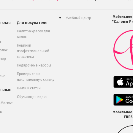
Мобильное
Учебный центр
"Салоны Pr
льная
Для покупателя
Палитра красок для
волос
и
Новинки
волос
профессиональной
косметики
икюр
Подарочные наборы
Проверь свою
вье
накопительную скидку
Книги и статьи
льные
Обучающее видео
в Москве
 в
Мобильное
FRE