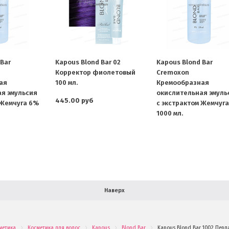
Bar
Kapous Blond Bar 02
Kapous Blond Bar
Корректор фиолетовый
Cremoxon
ая
100 мл.
Кремообразная
я эмульсия
окислительная эмуль
445.00 руб
 Жемчуга 6%
с экстрактом Жемчуг
1000 мл.
Наверх
метика
Косметика для волос
Kapous
Blond Bar
Kapous Blond Bar 1002 Перл
.
.
.
.