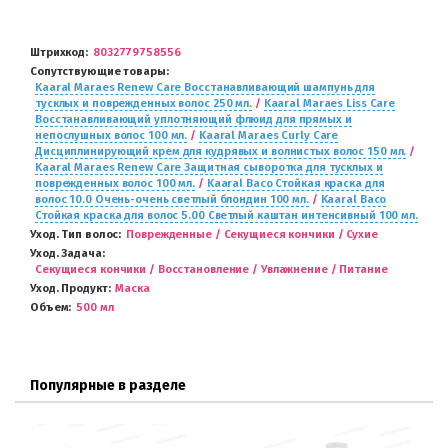
Штрихкод
8032779758556
Сопутствующие товары
Kaaral Maraes Renew Care Восстанавливающий шампунь для
тусклых и поврежденных волос 250 мл.
/
Kaaral Maraes Liss Care
Восстанавливающий уплотняющий флюид для прямых и
непослушных волос 100 мл.
/
Kaaral Maraes Curly Care
Дисциплинирующий крем для кудрявых и волнистых волос 150 мл.
/
Kaaral Maraes Renew Care Защитная сыворотка для тусклых и
поврежденных волос 100 мл.
/
Kaaral Baco Стойкая краска для
волос 10.0 Очень-очень светлый блондин 100 мл.
/
Kaaral Baco
Стойкая краска для волос 5.00 Светлый каштан интенсивный 100 мл.
Уход. Тип волос
Поврежденные / Секущиеся кончики / Сухие
Уход. Задача
Секущиеся кончики / Восстановление / Увлажнение / Питание
Уход. Продукт
Маска
Объем
500 мл
Популярные в разделе