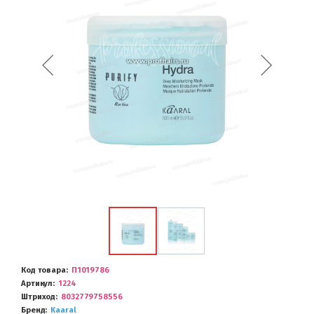
Код товара
П1019786
Артикул
1224
Штриход
8032779758556
Бренд
Kaaral