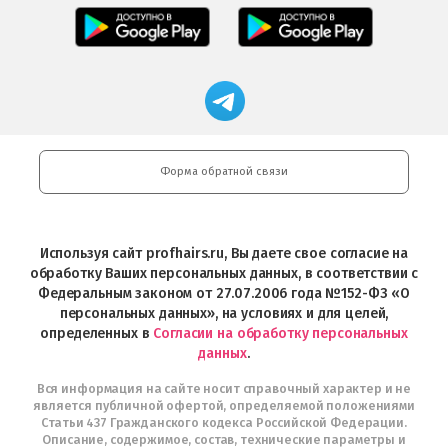
Professional
Мобильное
загрузить
Мобильное
загрузить
приложение
в
приложение
в
Салоны
App
FRESHMAN
App
Professional
Store
в
Магазин
Store
загрузить
Google
профессиональной
в
Play
косметики
Google
Professional
Play
и
Форма обратной связи
Интернет-
магазин
Profhairs.ru
в
Используя сайт profhairs.ru, Вы даете свое согласие на
Telegram
обработку Ваших персональных данных, в соответствии с
Федеральным законом от 27.07.2006 года №152-ФЗ «О
персональных данных», на условиях и для целей,
определенных в
Согласии на обработку персональных
данных
.
Вся информация на сайте носит справочный характер и не
является публичной офертой, определяемой положениями
Статьи 437 Гражданского кодекса Российской Федерации.
Описание, содержимое, состав, технические параметры и