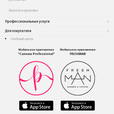
Красота и здоровье
Профессиональные услуги
Для покупателя
Учебный центр
Мобильное приложение
Мобильное приложение
"Салоны Professional"
FRESHMAN
Мобильное
Мобильное
приложение
приложение
Салоны
FRESHMAN
Professional
в
загрузить
Google
в
Play
Google
Play
Мобильное
Мобильное
приложение
приложение
Салоны
Freshman