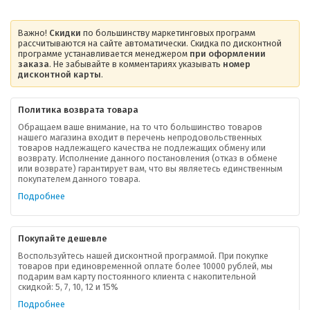
Важно!
Скидки
по большинству маркетинговых программ
рассчитываются на сайте автоматически. Скидка по дисконтной
программе устанавливается менеджером
при оформлении
заказа
. Не забывайте в комментариях указывать
номер
дисконтной карты
.
Политика возврата товара
Обращаем ваше внимание, на то что большинство товаров
нашего магазина входит в перечень непродовольственных
товаров надлежащего качества не подлежащих обмену или
возврату. Исполнение данного постановления (отказ в обмене
О компании
или возврате) гарантирует вам, что вы являетесь единственным
покупателем данного товара.
Ваша скидка
Подробнее
Контактная информация
Покупайте дешевле
Доставка
Воспользуйтесь нашей дисконтной программой. При покупке
товаров при единовременной оплате более 10000 рублей, мы
подарим вам карту постоянного клиента с накопительной
В помощь покупателю
скидкой: 5, 7, 10, 12 и 15%
Подробнее
Форма обратной связи