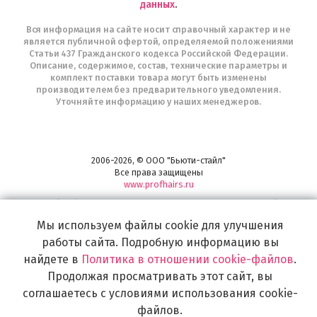
данных
.
Вся информация на сайте носит справочный характер и не
является публичной офертой, определяемой положениями
Статьи 437 Гражданского кодекса Российской Федерации.
Описание, содержимое, состав, технические параметры и
комплект поставки товара могут быть изменены
производителем без предварительного уведомления.
Уточняйте информацию у наших менеджеров.
2006-2026, © ООО "Бьюти-стайл"
Все права защищены
www.profhairs.ru
Широкий выбор инструментов, аксессуаров и принадлежностей для
воплощения
Мы используем файлы cookie для улучшения
самых изысканных и необычных идей по созданию Вашего образа и стиля.
работы сайта. Подробную информацию вы
найдете в
Политика в отношении cookie-файлов
.
Продолжая просматривать этот сайт, вы
соглашаетесь с условиями использования cookie-
файлов.