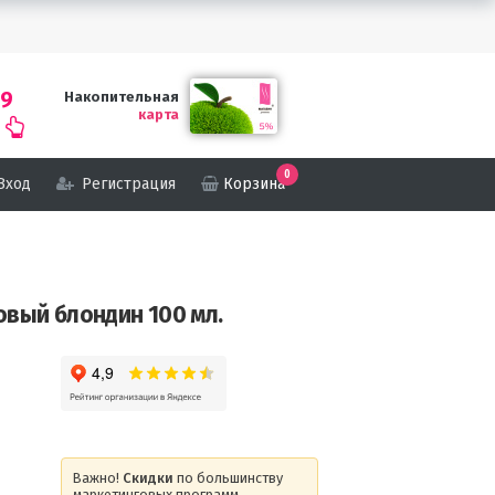
69
Накопительная
карта
0
Вход
Регистрация
Корзина
овый блондин 100 мл.
Важно!
Скидки
по большинству
маркетинговых программ