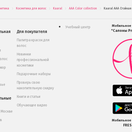
метика
Косметика для волос
Kaaral
AAA Color collection
Kaaral AAA Стойкая
.
.
.
.
Мобильное
Учебный центр
"Салоны Pr
льная
Для покупателя
Палитра красок для
волос
и
Новинки
волос
профессиональной
косметики
икюр
Подарочные наборы
Проверь свою
вье
накопительную скидку
Книги и статьи
льные
Обучающее видео
в Москве
 в
Мобильное
FRE