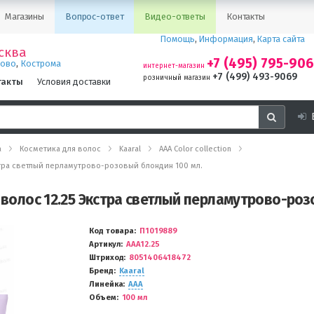
Магазины
Вопрос-ответ
Видео-ответы
Контакты
Помощь
,
Информация
,
Карта сайта
сква
+7 (495) 795-90
,
ново
Кострома
интернет-магазин
+7 (499) 493-9069
розничный магазин
такты
Условия доставки
а
Косметика для волос
Kaaral
AAA Color collection
Экстра светлый перламутрово-розовый блондин 100 мл.
я волос 12.25 Экстра светлый перламутрово-роз
Код товара
П1019889
Артикул
AAA12.25
Штриход
8051406418472
Бренд
Kaaral
Линейка
AAA
Объем
100 мл