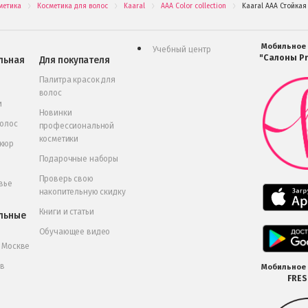
метика
Косметика для волос
Kaaral
AAA Color collection
Kaaral AAA Стойкая
.
.
.
.
Мобильное
Учебный центр
"Салоны Pr
льная
Для покупателя
Палитра красок для
волос
и
Новинки
волос
профессиональной
косметики
икюр
Подарочные наборы
Проверь свою
вье
накопительную скидку
Книги и статьи
льные
Обучающее видео
в Москве
 в
Мобильное
FRE