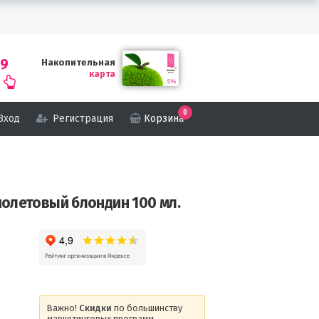
69
Накопительная
карта
0
Вход
Регистрация
Корзина
иолетовый блондин 100 мл.
Важно!
Скидки
по большинству
маркетинговых программ