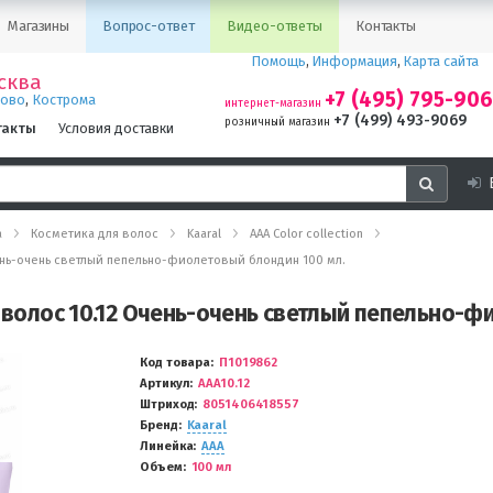
Магазины
Вопрос-ответ
Видео-ответы
Контакты
Помощь
,
Информация
,
Карта сайта
сква
+7 (495) 795-90
,
ново
Кострома
интернет-магазин
+7 (499) 493-9069
розничный магазин
такты
Условия доставки
а
Косметика для волос
Kaaral
AAA Color collection
Очень-очень светлый пепельно-фиолетовый блондин 100 мл.
я волос 10.12 Очень-очень светлый пепельно-ф
Код товара
П1019862
Артикул
AAA10.12
Штриход
8051406418557
Бренд
Kaaral
Линейка
AAA
Объем
100 мл