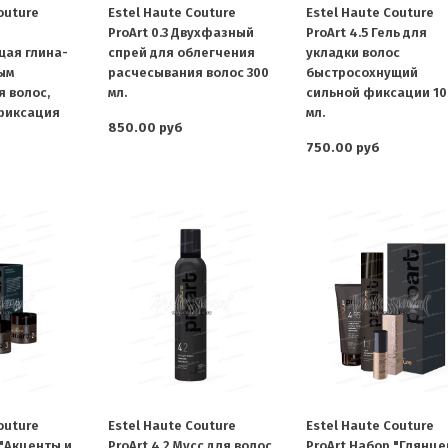
outure
Estel Haute Couture
Estel Haute Couture
ProArt 0.3 Двухфазный
ProArt 4.5 Гель для
щая глина-
спрей для облегчения
укладки волос
ым
расчесывания волос 300
быстросохнущий
 волос,
мл.
сильной фиксации 10
фиксация
мл.
850.00 руб
750.00 руб
outure
Estel Haute Couture
Estel Haute Couture
 "Акценты и
ProArt 4.2 Мусс для волос
ProArt Набор "Глянц