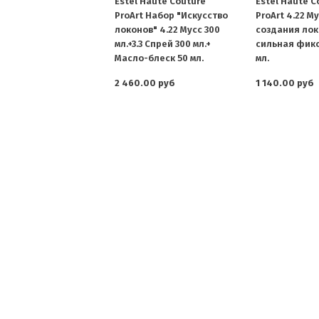
Estel Haute Couture
Estel Haute C
ProArt Набор "Искусство
ProArt 4.22 М
локонов" 4.22 Мусс 300
создания лок
мл.+3.3 Спрей 300 мл.+
сильная фик
Масло-блеск 50 мл.
мл.
2 460.00 руб
1 140.00 руб