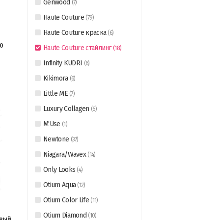
Genwood
(
7
)
Haute Couture
(
79
)
Haute Couture краска
(
6
)
0
Haute Couture стайлинг
(
18
)
Infinity KUDRI
(
6
)
Kikimora
(
6
)
Little ME
(
7
)
Luxury Collagen
(
6
)
M'Use
(
1
)
Newtone
(
37
)
Niagara/Wavex
(
14
)
Only Looks
(
4
)
Otium Aqua
(
12
)
Otium Color Life
(
11
)
Otium Diamond
(
10
)
евый