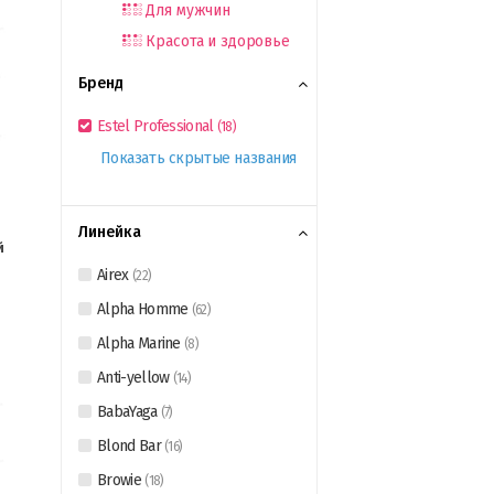
Для мужчин
Красота и здоровье
Бренд
Estel Professional
(
18
)
Показать скрытые названия
Линейка
й
Airex
(
22
)
Alpha Homme
(
62
)
Alpha Marine
(
8
)
Anti-yellow
(
14
)
BabaYaga
(
7
)
Blond Bar
(
16
)
Browie
(
18
)