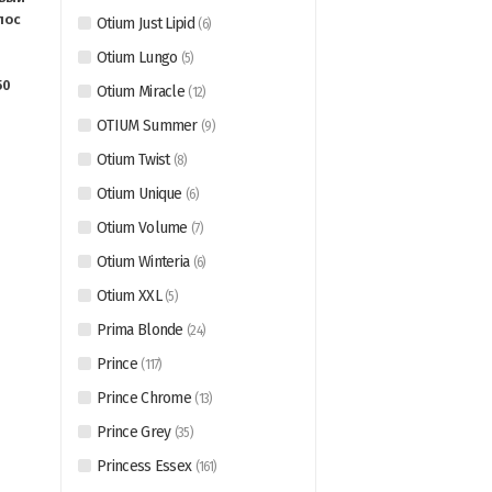
лос
Otium Just Lipid
(
6
)
Otium Lungo
(
5
)
50
Otium Miracle
(
12
)
OTIUM Summer
(
9
)
Otium Twist
(
8
)
Otium Unique
(
6
)
Otium Volume
(
7
)
Otium Winteria
(
6
)
Otium XXL
(
5
)
Prima Blonde
(
24
)
Prince
(
117
)
Prince Chrome
(
13
)
Prince Grey
(
35
)
Princess Essex
(
161
)