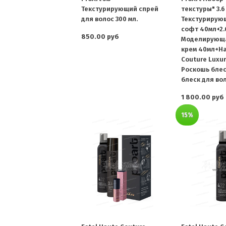
Текстурирующий спрей
текстуры" 3.6
для волос 300 мл.
Текстурирую
софт 40мл+2.
850.00 руб
Моделирующа
крем 40мл+H
Couture Luxur
Роскошь блес
блеск для вол
1 800.00 руб
15%