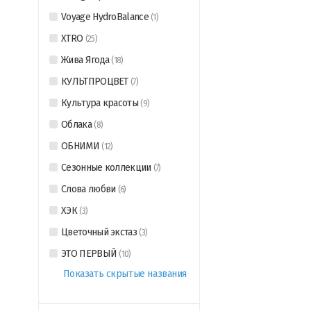
Voyage HydroBalance
(
1
)
XTRO
(
25
)
Жива Ягода
(
18
)
КУЛЬТПРОЦВЕТ
(
7
)
Культура красоты
(
9
)
Облака
(
8
)
ОБНИМИ
(
12
)
Сезонные коллекции
(
7
)
Слова любви
(
6
)
ХЭК
(
3
)
Цветочный экстаз
(
3
)
ЭТО ПЕРВЫЙ
(
10
)
Показать скрытые названия