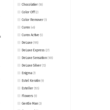
Chocolatier
(
18
)
Color Off
(
2
)
Color Remover
(
1
)
Curex
(
46
)
Curex Active
(
5
)
к
DeLuxe
(
195
)
DeLuxe Express
(
27
)
DeLuxe Sensation
(
105
)
DeLuxe Silver
(
72
)
Enigma
(
7
)
Estel Keratin
(
9
)
Esteller
(
155
)
Flowers
(
9
)
Gentle Man
(
3
)