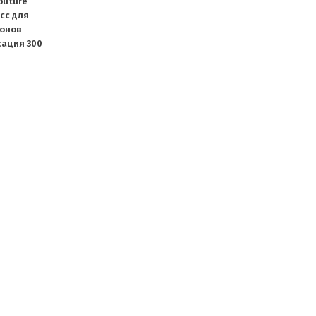
outure
усс для
онов
сация 300