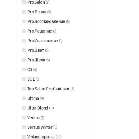
Pro.Salon
(
2
)
Pro.Блонд
(
5
)
Pro.Восстановление
(
5
)
Pro.Решение
(
7
)
Pro.Увлажнение
(
3
)
Pro.Цвет
(
5
)
Pro.Шёлк
(
5
)
Q3
(
4
)
SOL
(
6
)
Top Salon Pro.Стайлинг
(
6
)
Ultima
(
9
)
Ultra Blond
(
11
)
Vedma
(
7
)
Versus Winter
(
5
)
Vintage краска
(
98
)