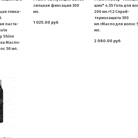
сильная фиксация 300
шик" 4.55 Гель для во
щая глина-
мл.
200 мл.+1.3 Спрей-
6
термозащита 300
1 025.00 руб
я паста-
мл.+Масло для волос 
aute
мл.
y Shine
2 080.00 руб
ка Масло-
ос 50 мл.