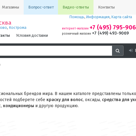
Магазины
Вопрос-ответ
Видео-ответы
Контакты
Помощь
,
Информация
,
Карта сайта
сква
+7 (495) 795-90
,
ново
Кострома
интернет-магазин
+7 (499) 493-9069
розничный магазин
такты
Условия доставки
а
иональных брендов мира. В нашем каталоге представлены тольк
ностей подберете себе
краску для волос
, оксиды,
средства для ух
с,
кондиционеры
и другую продукцию.