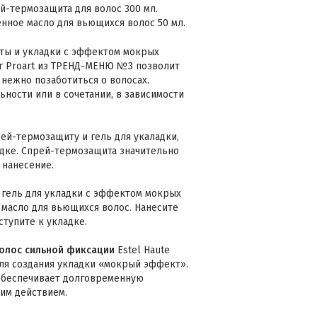
рей-термозащита для волос 300 мл.
ценное масло для вьющихся волос 50 мл.
сты и укладки с эффектом мокрых
нг Proart из ТРЕНД-МЕНЮ №3 позволит
 нежно позаботиться о волосах.
ности или в сочетании, в зависимости
рей-термозащиту и гель для укаладки,
адке. Спрей-термозащита значительно
 нанесение.
 гель для укладки с эффектом мокрых
 масло для вьющихся волос. Нанесите
ступите к укладке.
волос сильной фиксации
Estel Haute
 для создания укладки «мокрый эффект».
 Обеспечивает долговременную
им действием.