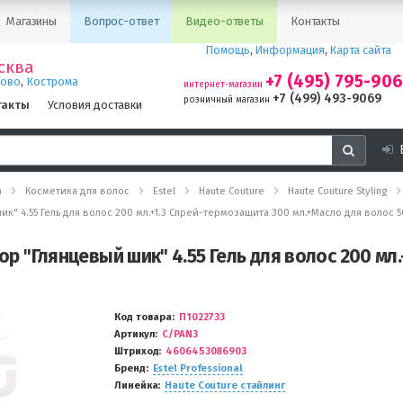
Магазины
Вопрос-ответ
Видео-ответы
Контакты
Помощь
,
Информация
,
Карта сайта
сква
+7 (495) 795-90
,
ново
Кострома
интернет-магазин
+7 (499) 493-9069
розничный магазин
такты
Условия доставки
а
Косметика для волос
Estel
Haute Couture
Haute Couture Styling
шик" 4.55 Гель для волос 200 мл.+1.3 Спрей-термозащита 300 мл.+Масло для волос 5
бор "Глянцевый шик" 4.55 Гель для волос 200 м
Код товара
П1022733
Артикул
C/PAN3
Штриход
4606453086903
Бренд
Estel Professional
Линейка
Haute Couture стайлинг