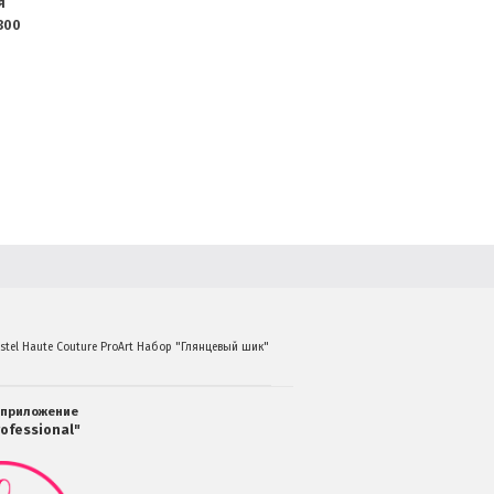
я
300
Estel Haute Couture ProArt Набор "Глянцевый шик" 4.55 Гель для волос 200 мл.+1.3 Спрей-те
 приложение
ofessional"
Мобильное
приложение