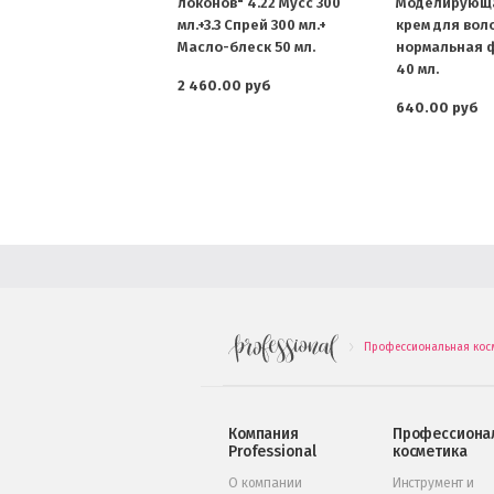
локонов" 4.22 Мусс 300
Моделирующа
мл.+3.3 Спрей 300 мл.+
крем для воло
Масло-блеск 50 мл.
нормальная 
40 мл.
2 460.00 руб
640.00 руб
Профессиональная кос
.
Компания
Профессиона
Professional
косметика
О компании
Инструмент и