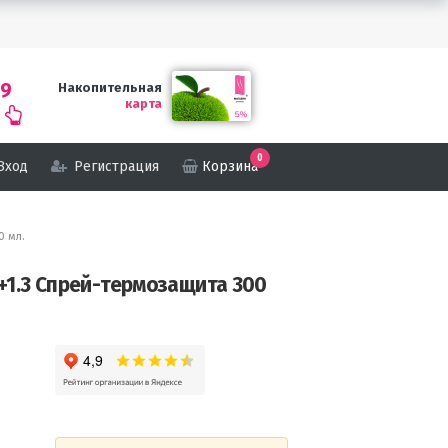
69
Накопительная
карта
0
Вход
Регистрация
Корзина
0 мл.
л.+1.3 Спрей-термозащита 300