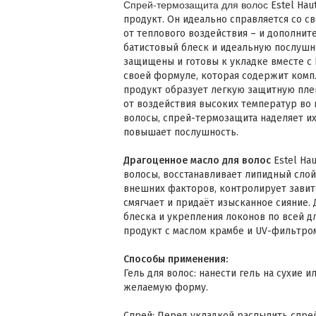
Спрей-термозащита для волос
Estel Hau
продукт. Он идеально справляется со с
от теплового воздействия – и дополнит
батистовый блеск и идеальную послушн
защищены и готовы к укладке вместе с E
своей формуле, которая содержит комп
продукт образует легкую защитную пле
от воздействия высоких температур во 
волосы, спрей-термозащита наделяет и
повышает послушность.
Драгоценное масло
для волос
Estel Hau
волосы, восстанавливает липидный слой
внешних факторов, контролирует завит
смягчает и придаёт изысканное сияние.
блеска и укрепления локонов по всей 
продукт с маслом крамбе и UV-фильтро
Способы применения:
Гель для волос: нанести гель на сухие 
желаемую форму.
Спрей: Перед укладкой распылить спре