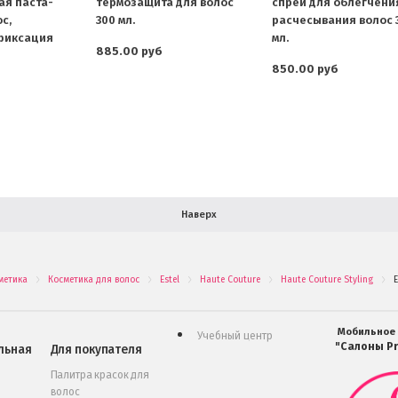
я паста-
термозащита для волос
спрей для облегчени
с,
300 мл.
расчесывания волос 
фиксация
мл.
885.00 руб
850.00 руб
Наверх
метика
Косметика для волос
Estel
Haute Couture
Haute Couture Styling
.
.
.
.
.
Мобильное
Учебный центр
"Салоны Pr
льная
Для покупателя
Палитра красок для
волос