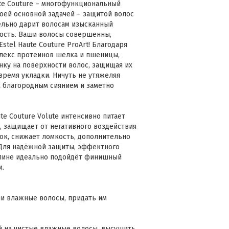
te Couture – многофункциональный
воей основной задачей – защитой волос
ельно дарит волосам изысканный
ость. Ваши волосы совершенны,
stel Haute Couture ProArt! Благодаря
лекс протеинов шелка и пшеницы,
нку на поверхности волос, защищая их
время укладки. Ничуть не утяжеляя
х благородным сиянием и заметно
te Couture Volute интенсивно питает
, защищает от негативного воздействия
ок, снижает ломкость, дополнительно
 Для надёжной защиты, эффектного
длине идеально подойдёт финишный
м.
или влажные волосы, придать им
й на чистые влажные волосы, высушить