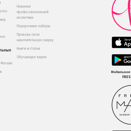
и
Новинки
волос
профессиональной
косметики
икюр
Подарочные наборы
Проверь свою
вье
накопительную скидку
Книги и статьи
льные
Обучающее видео
в Москве
 в
Мобильное
FRE