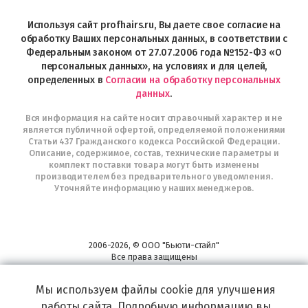
Profhairs.ru
в
Используя сайт profhairs.ru, Вы даете свое согласие на
Telegram
обработку Ваших персональных данных, в соответствии с
Федеральным законом от 27.07.2006 года №152-ФЗ «О
персональных данных», на условиях и для целей,
определенных в
Согласии на обработку персональных
данных
.
Вся информация на сайте носит справочный характер и не
является публичной офертой, определяемой положениями
Статьи 437 Гражданского кодекса Российской Федерации.
Описание, содержимое, состав, технические параметры и
комплект поставки товара могут быть изменены
производителем без предварительного уведомления.
Уточняйте информацию у наших менеджеров.
2006-2026, © ООО "Бьюти-стайл"
Все права защищены
www.profhairs.ru
Широкий выбор инструментов, аксессуаров и принадлежностей для
Мы используем файлы cookie для улучшения
воплощения
работы сайта. Подробную информацию вы