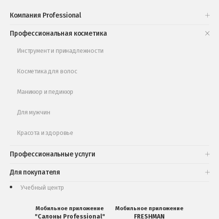
Проверь свою накопительную скидку
Компания Professional
Книги и статьи
Профессиональная косметика
Обучающее видео
Инструмент и принадлежности
Косметика для волос
Маникюр и педикюр
Для мужчин
Красота и здоровье
Профессиональные услуги
Для покупателя
Учебный центр
Мобильное приложение
Мобильное приложение
"Салоны Professional"
FRESHMAN