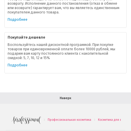
возврату. Исполнение данного постановления (отказ в обмене
О компании
или возврате) гарантирует вам, что вы являетесь единственным
покупателем данного товара.
Ваша скидка
Подробнее
Контактная информация
Покупайте дешевле
Доставка
Воспользуйтесь нашей дисконтной программой. При покупке
товаров при единовременной оплате более 10000 рублей, мы
подарим вам карту постоянного клиента с накопительной
В помощь покупателю
скидкой: 5, 7, 10, 12 и 15%
Подробнее
Форма обратной связи
Как купить
Салон красоты в Москве
Вакансии
Палитра красок для волос
Наверх
Салоны красоты в Иваново
Новинки профессиональной косметики
Профессиональная косметика
Косметика для волос
.
.
Подарочные наборы