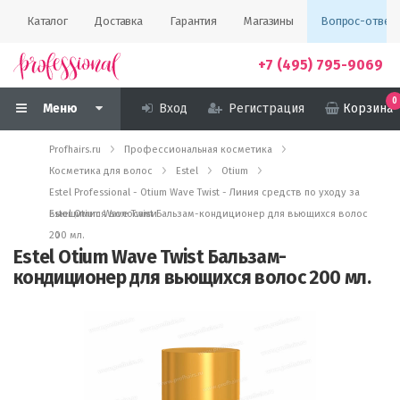
Каталог
Доставка
Гарантия
Магазины
Вопрос-ответ
+7 (495) 795-9069
0
Меню
Вход
Регистрация
Корзина
Profhairs.ru
Профессиональная косметика
Косметика для волос
Estel
Otium
Estel Professional - Otium Wave Twist - Линия средств по уходу за
вьющимися волосами
Estel Otium Wave Twist Бальзам-кондиционер для вьющихся волос
200 мл.
Estel Otium Wave Twist Бальзам-
кондиционер для вьющихся волос 200 мл.