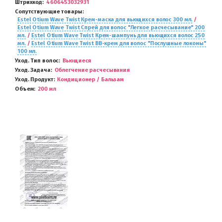
Штрихкод
4606453032931
Сопутствующие товары
Estel Otium Wave Twist Крем-маска для вьющихся волос 300 мл.
/
Estel Otium Wave Twist Спрей для волос "Легкое расчесывание" 200
мл.
/
Estel Otium Wave Twist Крем-шампунь для вьющихся волос 250
мл.
/
Estel Otium Wave Twist BB-крем для волос "Послушные локоны"
100 мл.
Уход. Тип волос
Вьющиеся
Уход. Задача
Облегчение расчесывания
Уход. Продукт
Кондиционер / Бальзам
Объем
200 мл