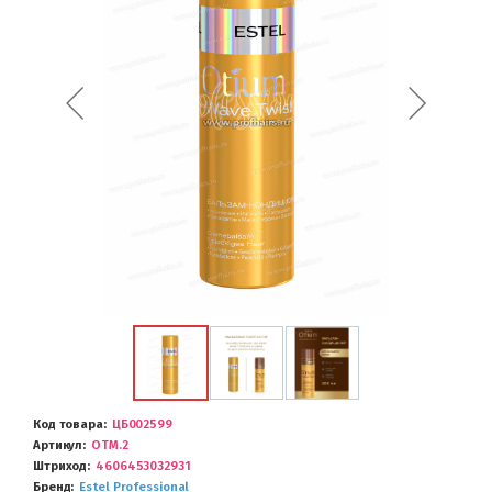
Код товара
ЦБ002599
Артикул
ОТM.2
Штриход
4606453032931
Бренд
Estel Professional