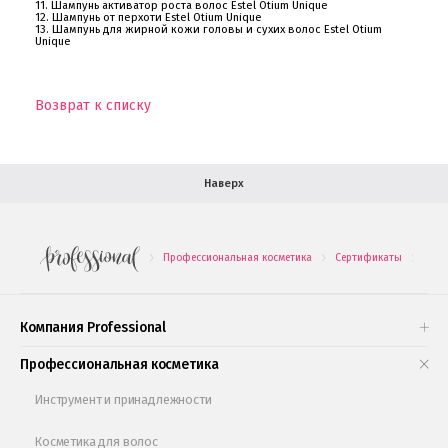
11. Шампунь активатор роста волос Estel Otium Unique
12. Шампунь от перхоти Estel Otium Unique
13. Шампунь для жирной кожи головы и сухих волос Estel Otium
В помощь покупателю
Unique
Форма обратной связи
Возврат к списку
Как купить
Салон красоты в Москве
Вакансии
Палитра красок для волос
Наверх
Салоны красоты в Иваново
Новинки профессиональной косметики
Профессиональная косметика
Сертификаты
Este
.
.
.
Подарочные наборы
Проверь свою накопительную скидку
Компания Professional
Книги и статьи
Профессиональная косметика
Обучающее видео
Инструмент и принадлежности
Косметика для волос