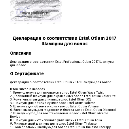
Декларация о соответствии Estel Otium 2017
Шампуни для волос
Описание
Декларация о соответствии Estel Professional Otium 2017 Шампуни
для волос
О Сертификате
Декларация о соответствии Estel Otium 2017 Шампуни для волос
В том числе в наборах
О компании
1. Крем-шампунь для вьющихся волос Estel Otium Wave Twist
2. Деликатный шампунь для окрашенных волос Estel Otium Color Life
3. Power-шампунь для длинных волос Estel Otium XXL
Ваша скидка
4. Шампунь для объема сухих волос Estel Otium Volume
5. Шампунь для объема жирных волос Estel Otium Volume
6. Блеск шампунь для гладкости и блеска волос Estel Otium Diamond
7. Шампунь-уход для восстановления волос Estel Otium Miracle
Контактная информация
Revive
8. Шампунь для интенсивного увлажнения Estel Otium Aqua
9. Минеральный шампунь для волос Estel Otium Thalasso
Доставка
10. Минеральный шампунь для волос Estel Otium Thalasso Therapy