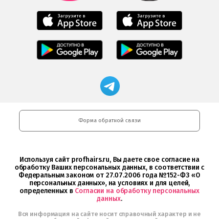
Мобильное
Мобильное
приложение
приложение
Салоны
Freshman
Professional
загрузить
Мобильное
Мобильное
загрузить
в
приложение
приложение
в
App
Салоны
FRESHMAN
App
Store
Professional
в
Store
загрузить
Google
Магазин
в
Play
профессиональной
Google
косметики
Play
Professional
и
Интернет-
Форма обратной связи
магазин
Profhairs.ru
в
Telegram
Используя сайт profhairs.ru, Вы даете свое согласие на
обработку Ваших персональных данных, в соответствии с
Федеральным законом от 27.07.2006 года №152-ФЗ «О
персональных данных», на условиях и для целей,
определенных в
Согласии на обработку персональных
данных
.
Вся информация на сайте носит справочный характер и не