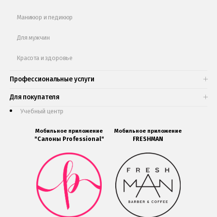
Маникюр и педикюр
Для мужчин
Красота и здоровье
Профессиональные услуги
Для покупателя
Учебный центр
Мобильное приложение
Мобильное приложение
"Салоны Professional"
FRESHMAN
Мобильное
Мобильное
приложение
приложение
Салоны
FRESHMAN
Professional
в
загрузить
Google
в
Play
Google
Play