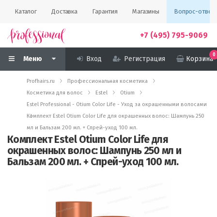
Каталог
Доставка
Гарантия
Магазины
Вопрос-ответ
+7 (495) 795-9069
0
Меню
Вход
Регистрация
Корзина
Profhairs.ru
Профессиональная косметика
Косметика для волос
Estel
Otium
Estel Professional - Otium Color Life - Уход за окрашенными волосами
Комплект Estel Otium Color Life для окрашенных волос: Шампунь 250
мл и Бальзам 200 мл. + Спрей-уход 100 мл.
Комплект Estel Otium Color Life для
окрашенных волос: Шампунь 250 мл и
Бальзам 200 мл. + Спрей-уход 100 мл.