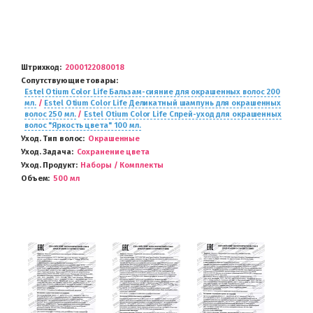
Штрихкод
2000122080018
Сопутствующие товары
Estel Otium Color Life Бальзам-сияние для окрашенных волос 200
мл.
/
Estel Otium Color Life Деликатный шампунь для окрашенных
волос 250 мл.
/
Estel Otium Color Life Спрей-уход для окрашенных
волос "Яркость цвета" 100 мл.
Уход. Тип волос
Окрашенные
Уход. Задача
Сохранение цвета
Уход. Продукт
Наборы / Комплекты
Объем
500 мл