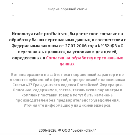
Professional
Play
и
Форма обратной связи
Интернет-
магазин
Profhairs.ru
в
Используя сайт profhairs.ru, Вы даете свое согласие на
Telegram
обработку Ваших персональных данных, в соответствии с
Федеральным законом от 27.07.2006 года №152-ФЗ «О
персональных данных», на условиях и для целей,
определенных в
Согласии на обработку персональных
данных
.
Вся информация на сайте носит справочный характер и не
является публичной офертой, определяемой положениями
Статьи 437 Гражданского кодекса Российской Федерации.
Описание, содержимое, состав, технические параметры и
комплект поставки товара могут быть изменены
производителем без предварительного уведомления.
Уточняйте информацию у наших менеджеров.
2006-2026, © ООО "Бьюти-стайл"