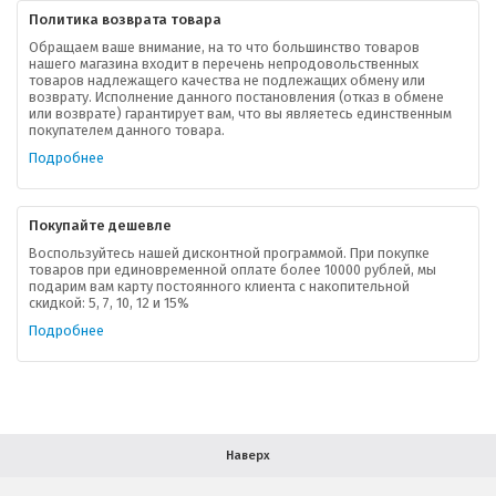
Политика возврата товара
Обращаем ваше внимание, на то что большинство товаров
нашего магазина входит в перечень непродовольственных
товаров надлежащего качества не подлежащих обмену или
возврату. Исполнение данного постановления (отказ в обмене
О компании
или возврате) гарантирует вам, что вы являетесь единственным
покупателем данного товара.
Ваша скидка
Подробнее
Контактная информация
Покупайте дешевле
Доставка
Воспользуйтесь нашей дисконтной программой. При покупке
товаров при единовременной оплате более 10000 рублей, мы
подарим вам карту постоянного клиента с накопительной
В помощь покупателю
скидкой: 5, 7, 10, 12 и 15%
Подробнее
Форма обратной связи
Как купить
Салон красоты в Москве
Вакансии
Палитра красок для волос
Наверх
Салоны красоты в Иваново