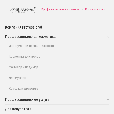
Новинки профессиональной косметики
Профессиональная косметика
Косметика для волос
.
.
Подарочные наборы
Проверь свою накопительную скидку
Компания Professional
Книги и статьи
Профессиональная косметика
Обучающее видео
Инструмент и принадлежности
Косметика для волос
Маникюр и педикюр
Для мужчин
Красота и здоровье
Профессиональные услуги
Для покупателя